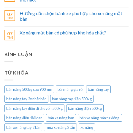
Hướng dẫn chọn bánh xe phù hợp cho xe nâng mặt
07
Th8
bàn
Xe nâng mặt bàn có phù hợp kho hóa chất?
07
Th8
BÌNH LUẬN
TỪ KHÓA
bàn nâng 500kg cao 900mm
bàn nâng gía rẻ
bàn nâng tay
bàn nâng tay 2x nhật bản
bàn nâng tay điện 500kg
bàn nâng tay điện di chuyển 500kg
bàn nâng điện 500kg
bàn nâng điện đài loan
bán xe nâng bàn
bán xe nâng bán tự động.
bán xe nâng tay 2 tấn
mua xe nâng 2 tấn
xe nâng