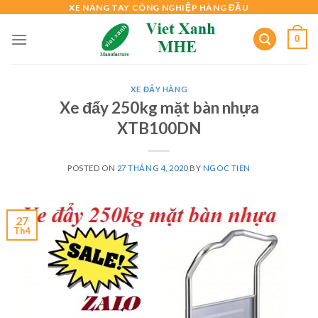
Skip
XE NÂNG TAY CÔNG NGHIỆP HÀNG ĐẦU
to
0
content
XE ĐẨY HÀNG
Xe đẩy 250kg mặt bàn nhựa
XTB100DN
POSTED ON
27 THÁNG 4, 2020
BY
NGOC TIEN
27
Th4