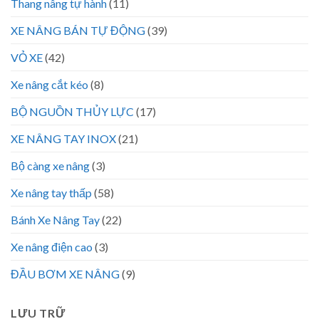
Thang nâng tự hành
(11)
XE NÂNG BÁN TỰ ĐỘNG
(39)
VỎ XE
(42)
Xe nâng cắt kéo
(8)
BỘ NGUỒN THỦY LỰC
(17)
XE NÂNG TAY INOX
(21)
Bộ càng xe nâng
(3)
Xe nâng tay thấp
(58)
Bánh Xe Nâng Tay
(22)
Xe nâng điện cao
(3)
ĐẦU BƠM XE NÂNG
(9)
LƯU TRỮ