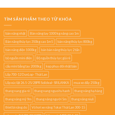
TÌM SẢN PHẨM THEO TỪ KHÓA
bàn nâng nhật
Bàn nâng tay 1000 kg nâng cao 1m
Bàn nâng thủy lực 350kg cao 1m5
bàn nâng thủy lực 800kg
bàn nâng điện 1000kg
bán bàn nâng thủy lực 2 tấn
bộ nguồn mini điện
Bộ nguồn thủy lực giá rẻ
cẩu mini bằng tay 2000kg
kẹp phuy đôi nhật bản
Lốp 700-12 DunLop- Thái Lan
Lốp xúc lật 26.5-25/28PR Solideal- SRILANKA
mua xe đẩy 250kg
thang nang gia rẻ
thang nang nguoi tu hanh
thang nâng hạ hàng
thang nâng mỹ 9m
thang nâng người 5m
thang nâng niuli
thiet bi nâng do
Vỏ hơi xe nâng Tokai Thái Lan 300-15