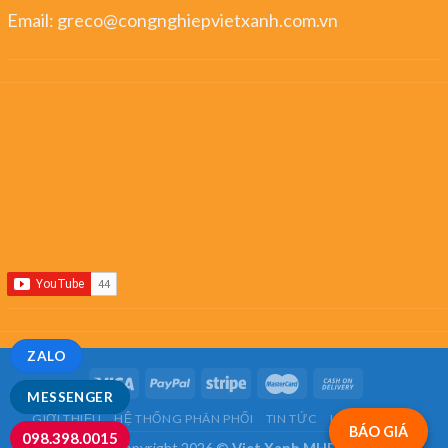
Email:
greco@congnghiepvietxanh.com.vn
ZALO
MESSENGER
GIỚI THIỆU
HỆ THỐNG PHÂN PHỐI
TIN TỨC
LIÊN HỆ
FAQ
BÁO GIÁ
098.398.0015