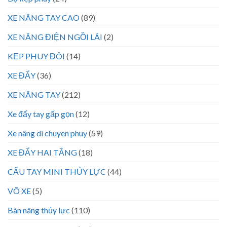
XE NÂNG TAY CAO
(89)
XE NÂNG ĐIỆN NGỒI LÁI
(2)
KẸP PHUY ĐÔI
(14)
XE ĐẨY
(36)
XE NÂNG TAY
(212)
Xe đẩy tay gấp gọn
(12)
Xe nâng di chuyen phuy
(59)
XE ĐẨY HAI TẦNG
(18)
CẨU TAY MINI THỦY LỰC
(44)
VÕ XE
(5)
Bàn nâng thủy lực
(110)