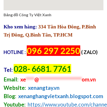
Bảng đồ Công Ty Việt Xanh
Kho xem hàng:
334 Tân Hòa Đông, P.Bình
Trị Đông, Q.Bình Tân, TP.HCM
096 297 2250
HOTLINE :
( ZALO)
028- 6681. 7761
Tel:
Email:
xe
****
@
********************
om.vn
Website:
xenangtay.vn
Blog:
xenanghangvietxanh.blogspot.com
Youtube:
https://www.youtube.com/chan