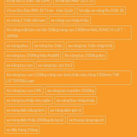
vỏ xe xúc 0.5/80-18/10PR
Vỏ xe xúc MRF 20.5-25
Vỏ xe Xúc Đào 900-20 Tiron - Hàn Quốc
Vỏ đặc xe nâng Pio 9.00-20
xe nâng 2.5 tấn đài loan
xe nâng cao nhập khẩu
Xe nâng mặt bàn con lăn 350kg nâng cao 1300mm NAL35 NICHI-LIFT –
JAPAN
xe nâng phuy
xe nâng tay 3 tấn
xe nâng tay 5 tấn nhập khẩ
xe nâng tay 2500kg hiệu Noblift
Xe nâng tay 2500kg đức
xe nâng tay cao
xe nâng tay cao 1m2
Xe nâng tay cao 1500kg nâng cao 1m6 chân siêu rộng 1500mm TW-
LIFTER Đài Loan
Xe nâng tay cao OPK
xe nâng tay mạ kẽm 2500kg
xe nâng tay thấp siêu ngắn
xe nâng ttay nhập khẩu
xe nâng điện bằng bình
xe nâng điện giá rẻ
xe nâng điện thấp 2000kg đứng lái
xe thang nâng người
xe đẩy hàng 2 tầng