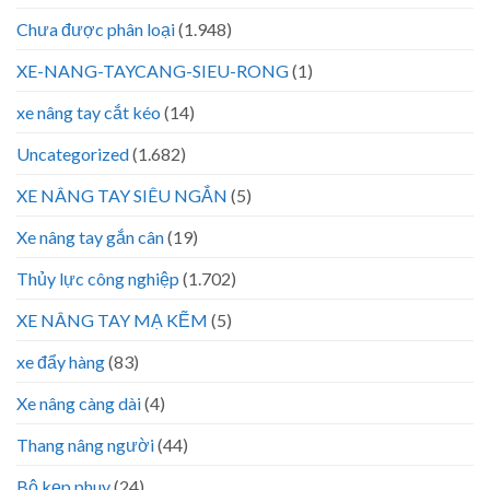
Chưa được phân loại
(1.948)
XE-NANG-TAYCANG-SIEU-RONG
(1)
xe nâng tay cắt kéo
(14)
Uncategorized
(1.682)
XE NÂNG TAY SIÊU NGẮN
(5)
Xe nâng tay gắn cân
(19)
Thủy lực công nghiệp
(1.702)
XE NÂNG TAY MẠ KẼM
(5)
xe đẩy hàng
(83)
Xe nâng càng dài
(4)
Thang nâng người
(44)
Bộ kẹp phuy
(24)