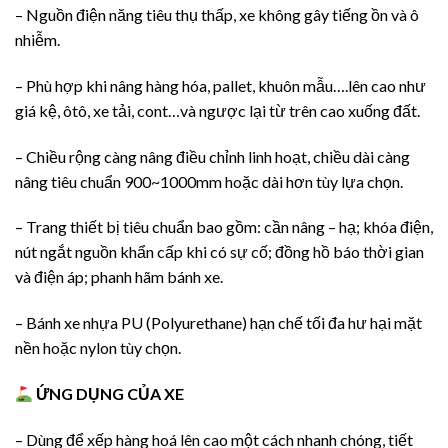
– Nguồn điện năng tiêu thụ thấp, xe không gây tiếng ồn và ô
nhiễm.
– Phù hợp khi nâng hàng hóa, pallet, khuôn mẫu….lên cao như
giá kệ, ôtô, xe tải, cont…và ngược lại từ trên cao xuống đất.
– Chiều rộng càng nâng điều chỉnh linh hoạt, chiều dài càng
nâng tiêu chuẩn 900~1000mm hoặc dài hơn tùy lựa chọn.
– Trang thiết bị tiêu chuẩn bao gồm: cần nâng – hạ; khóa điện,
nút ngắt nguồn khẩn cấp khi có sự cố; đồng hồ báo thời gian
và điện áp; phanh hãm bánh xe.
– Bánh xe nhựa PU (Polyurethane) hạn chế tối đa hư hại mặt
nền hoặc nylon tùy chọn.
ỨNG DỤNG CỦA XE
– Dùng để xếp hàng hoá lên cao một cách nhanh chóng, tiết