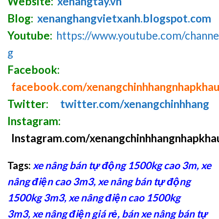
Website:
xenangtay.vn
Blog:
xenanghangvietxanh.blogspot.com
Youtube:
https://www.youtube.com/chan
g
Facebook:
facebook.com/xenangchinhhangnhapkha
Twitter:
twitter.com/xenangchinhhang
Instagram:
Instagram.com/xenangchinhhangnhapkha
Tags:
xe nâng bán tự động 1500kg cao 3m
,
xe
nâng điện cao 3m3
,
xe nâng bán tự động
1500kg 3m3
,
xe nâng điện cao 1500kg
3m3
,
xe nâng điện giá rẻ
,
bán xe nâng bán tự