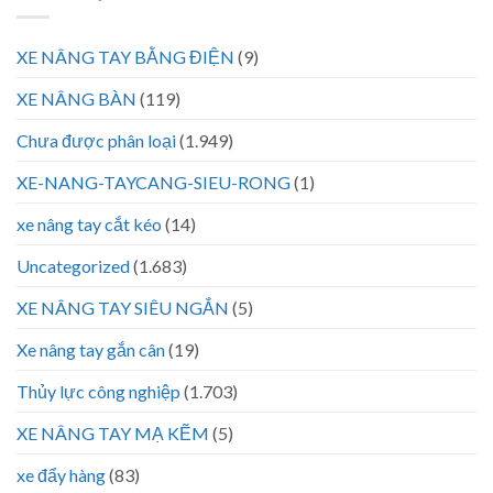
XE NÂNG TAY BẰNG ĐIỆN
(9)
XE NÂNG BÀN
(119)
Chưa được phân loại
(1.949)
XE-NANG-TAYCANG-SIEU-RONG
(1)
xe nâng tay cắt kéo
(14)
Uncategorized
(1.683)
XE NÂNG TAY SIÊU NGẮN
(5)
Xe nâng tay gắn cân
(19)
Thủy lực công nghiệp
(1.703)
XE NÂNG TAY MẠ KẼM
(5)
xe đẩy hàng
(83)