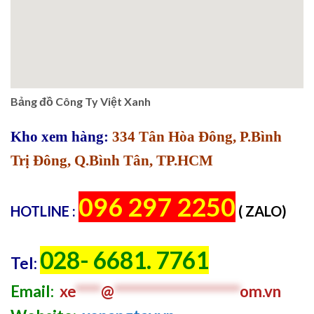
Bảng đồ Công Ty Việt Xanh
Kho xem hàng:
334 Tân Hòa Đông, P.Bình
Trị Đông, Q.Bình Tân, TP.HCM
096 297 2250
HOTLINE :
( ZALO)
028- 6681. 7761
Tel:
Email:
xe
****
@
********************
om.vn