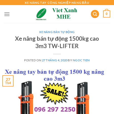
Skip
XE NÂNG TAY CÔNG NGHIỆP HÀNG ĐẦU
to
0
content
XE NÂNG BÁN TỰ ĐỘNG
Xe nâng bán tự động 1500kg cao
3m3 TW-LIFTER
POSTED ON
27 THÁNG 4, 2020
BY
NGOC TIEN
27
Th4