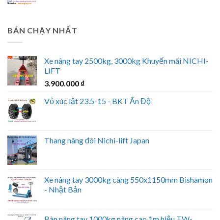
BÁN CHẠY NHẤT
Xe nâng tay 2500kg, 3000kg Khuyến mãi NICHI-
LIFT
3.900.000
₫
Vỏ xúc lật 23.5-15 - BKT Ấn Độ
Thang nâng đôi Nichi-lift Japan
Xe nâng tay 3000kg càng 550x1150mm Bishamon
- Nhật Bản
Bàn nâng tay 1000kg nâng cao 1m hiệu TW-