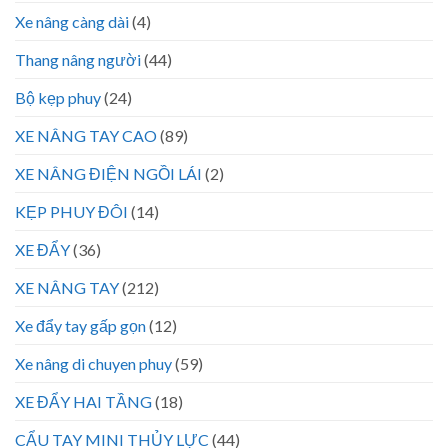
Xe nâng càng dài
(4)
Thang nâng người
(44)
Bộ kẹp phuy
(24)
XE NÂNG TAY CAO
(89)
XE NÂNG ĐIỆN NGỒI LÁI
(2)
KẸP PHUY ĐÔI
(14)
XE ĐẨY
(36)
XE NÂNG TAY
(212)
Xe đẩy tay gấp gọn
(12)
Xe nâng di chuyen phuy
(59)
XE ĐẨY HAI TẦNG
(18)
CẨU TAY MINI THỦY LỰC
(44)