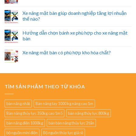
Xe nâng mặt bàn giúp doanh nghiệp tăng lợi nhuận
thế nào?
Hướng dẫn chọn bánh xe phù hợp cho xe nâng mặt
bàn
Xe nâng mặt bàn có phù hợp kho hóa chất?
TÌM SẢN PHẨM THEO TỪ KHÓA
bàn nâng nhật
Bàn nâng tay 1000 kg nâng cao 1m
Bàn nâng thủy lực 350kg cao 1m5
bàn nâng thủy lực 800kg
bàn nâng điện 1000kg
bán bàn nâng thủy lực 2 tấn
bộ nguồn mini điện
Bộ nguồn thủy lực giá rẻ