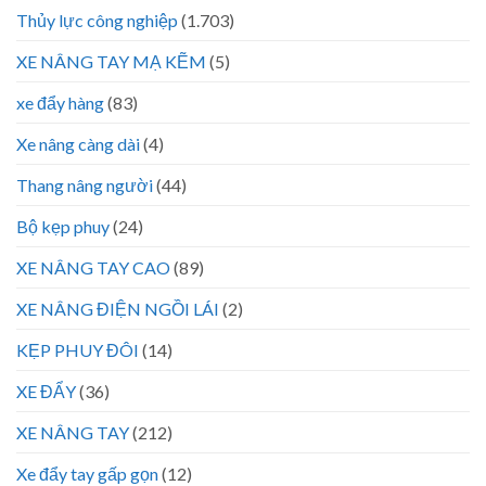
Thủy lực công nghiệp
(1.703)
XE NÂNG TAY MẠ KẼM
(5)
xe đẩy hàng
(83)
Xe nâng càng dài
(4)
Thang nâng người
(44)
Bộ kẹp phuy
(24)
XE NÂNG TAY CAO
(89)
XE NÂNG ĐIỆN NGỒI LÁI
(2)
KẸP PHUY ĐÔI
(14)
XE ĐẨY
(36)
XE NÂNG TAY
(212)
Xe đẩy tay gấp gọn
(12)