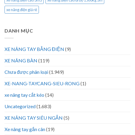
xe nâng điện cao 3m3
xe nâng điện cao đi bộ 1500kg 3m
xe nâng điện giá rẻ
DANH MỤC
XE NÂNG TAY BẰNG ĐIỆN
(9)
XE NÂNG BÀN
(119)
Chưa được phân loại
(1.949)
XE-NANG-TAYCANG-SIEU-RONG
(1)
xe nâng tay cắt kéo
(14)
Uncategorized
(1.683)
XE NÂNG TAY SIÊU NGẮN
(5)
Xe nâng tay gắn cân
(19)