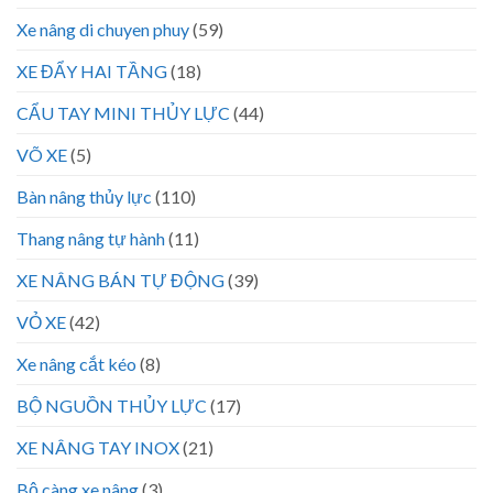
Xe nâng di chuyen phuy
(59)
XE ĐẨY HAI TẦNG
(18)
CẨU TAY MINI THỦY LỰC
(44)
VÕ XE
(5)
Bàn nâng thủy lực
(110)
Thang nâng tự hành
(11)
XE NÂNG BÁN TỰ ĐỘNG
(39)
VỎ XE
(42)
Xe nâng cắt kéo
(8)
BỘ NGUỒN THỦY LỰC
(17)
XE NÂNG TAY INOX
(21)
Bộ càng xe nâng
(3)