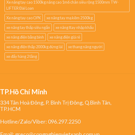
Xe nâng tay cao 1500kg nâng cao 1m6 chân siêu rộng 1500mm TW-
LIFTER Đài Loan
Xe nâng tay cao OPK
xe nâng tay mạ kẽm 2500kg
xe nâng tay thấp siêu ngắn
xe nâng ttay nhập khẩu
xe nâng điện bằng bình
xe nâng điện giá rẻ
xe nâng điện thấp 2000kg đứng lái
xe thang nâng người
xe đẩy hàng 2 tầng
TP.Hồ Chí Minh
334 Tân Hoà Đông, P. Bình Trị Đông, Q.Bình Tân,
TP.HCM
Hotline/Zalo/Viber:
096.297.2250
Email:
greco@congnghiepvietxanh.com.vn