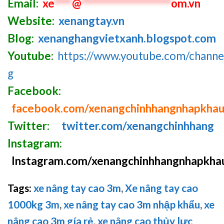
Email:
xe
****
@
********************
om.vn
Website:
xenangtay.vn
Blog:
xenanghangvietxanh.blogspot.com
Youtube:
https://www.youtube.com/chan
g
Facebook:
facebook.com/xenangchinhhangnhapkha
Twitter:
twitter.com/xenangchinhhang
Instagram:
Instagram.com/xenangchinhhangnhapkha
Tags:
xe nâng tay cao 3m
,
Xe nâng tay cao
1000kg 3m
,
xe nâng tay cao 3m nhập khẩu
,
xe
nâng cao 3m gía rẻ
,
xe nâng cao thủy lực