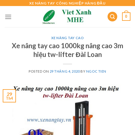
Skip
XE NÂNG TAY CÔNG NGHIỆP HÀNG ĐẦU
to
0
content
XE NÂNG TAY CAO
Xe nâng tay cao 1000kg nâng cao 3m
hiệu tw-lifter Đài Loan
POSTED ON
29 THÁNG 4, 2020
BY
NGOC TIEN
29
Th4