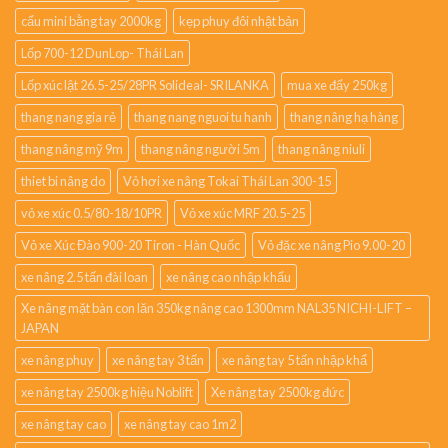
cẩu mini bằng tay 2000kg
kẹp phuy đôi nhật bản
Lốp 700-12 DunLop- Thái Lan
Lốp xúc lật 26.5-25/28PR Solideal- SRILANKA
mua xe đẩy 250kg
thang nang gia rẻ
thang nang nguoi tu hanh
thang nâng hạ hàng
thang nâng mỹ 9m
thang nâng người 5m
thang nâng niuli
thiet bi nâng do
Vỏ hơi xe nâng Tokai Thái Lan 300-15
vỏ xe xúc 0.5/80-18/10PR
Vỏ xe xúc MRF 20.5-25
Vỏ xe Xúc Đào 900-20 Tiron - Hàn Quốc
Vỏ đặc xe nâng Pio 9.00-20
xe nâng 2.5 tấn đài loan
xe nâng cao nhập khẩu
Xe nâng mặt bàn con lăn 350kg nâng cao 1300mm NAL35 NICHI-LIFT –
JAPAN
xe nâng phuy
xe nâng tay 3 tấn
xe nâng tay 5 tấn nhập khẩ
xe nâng tay 2500kg hiệu Noblift
Xe nâng tay 2500kg đức
xe nâng tay cao
xe nâng tay cao 1m2