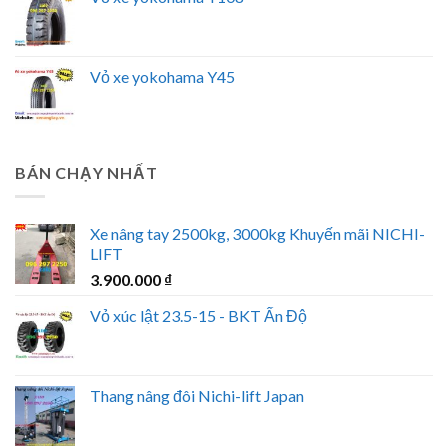
Vỏ xe yokohama Y45
BÁN CHẠY NHẤT
Xe nâng tay 2500kg, 3000kg Khuyến mãi NICHI-
LIFT
3.900.000
₫
Vỏ xúc lật 23.5-15 - BKT Ấn Độ
Thang nâng đôi Nichi-lift Japan