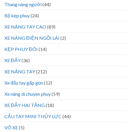
Thang nâng người
(44)
Bộ kẹp phuy
(24)
XE NÂNG TAY CAO
(89)
XE NÂNG ĐIỆN NGỒI LÁI
(2)
KẸP PHUY ĐÔI
(14)
XE ĐẨY
(36)
XE NÂNG TAY
(212)
Xe đẩy tay gấp gọn
(12)
Xe nâng di chuyen phuy
(59)
XE ĐẨY HAI TẦNG
(18)
CẨU TAY MINI THỦY LỰC
(44)
VÕ XE
(5)