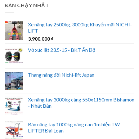
BÁN CHẠY NHẤT
Xe nâng tay 2500kg, 3000kg Khuyến mãi NICHI-
LIFT
3.900.000
₫
Vỏ xúc lật 23.5-15 - BKT Ấn Độ
Thang nâng đôi Nichi-lift Japan
Xe nâng tay 3000kg càng 550x1150mm Bishamon
- Nhật Bản
Bàn nâng tay 1000kg nâng cao 1m hiệu TW-
LIFTER Đài Loan