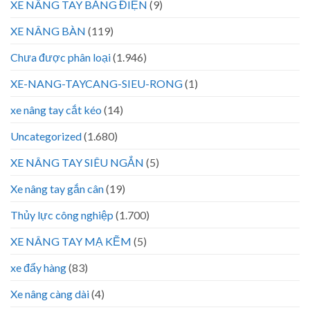
XE NÂNG TAY BẰNG ĐIỆN
(9)
XE NÂNG BÀN
(119)
Chưa được phân loại
(1.946)
XE-NANG-TAYCANG-SIEU-RONG
(1)
xe nâng tay cắt kéo
(14)
Uncategorized
(1.680)
XE NÂNG TAY SIÊU NGẮN
(5)
Xe nâng tay gắn cân
(19)
Thủy lực công nghiệp
(1.700)
XE NÂNG TAY MẠ KẼM
(5)
xe đẩy hàng
(83)
Xe nâng càng dài
(4)