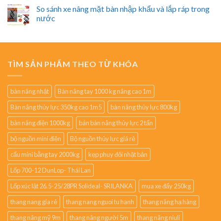
So sánh xe nâng mặt bàn nhập khẩu và lắp ráp trong
nước
TÌM SẢN PHẨM THEO TỪ KHÓA
bàn nâng nhật
Bàn nâng tay 1000 kg nâng cao 1m
Bàn nâng thủy lực 350kg cao 1m5
bàn nâng thủy lực 800kg
bàn nâng điện 1000kg
bán bàn nâng thủy lực 2 tấn
bộ nguồn mini điện
Bộ nguồn thủy lực giá rẻ
cẩu mini bằng tay 2000kg
kẹp phuy đôi nhật bản
Lốp 700-12 DunLop- Thái Lan
Lốp xúc lật 26.5-25/28PR Solideal- SRILANKA
mua xe đẩy 250kg
thang nang gia rẻ
thang nang nguoi tu hanh
thang nâng hạ hàng
thang nâng mỹ 9m
thang nâng người 5m
thang nâng niuli