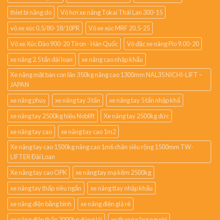
thiet bi nâng do
Vỏ hơi xe nâng Tokai Thái Lan 300-15
vỏ xe xúc 0.5/80-18/10PR
Vỏ xe xúc MRF 20.5-25
Vỏ xe Xúc Đào 900-20 Tiron - Hàn Quốc
Vỏ đặc xe nâng Pio 9.00-20
xe nâng 2.5 tấn đài loan
xe nâng cao nhập khẩu
Xe nâng mặt bàn con lăn 350kg nâng cao 1300mm NAL35 NICHI-LIFT –
JAPAN
xe nâng phuy
xe nâng tay 3 tấn
xe nâng tay 5 tấn nhập khẩ
xe nâng tay 2500kg hiệu Noblift
Xe nâng tay 2500kg đức
xe nâng tay cao
xe nâng tay cao 1m2
Xe nâng tay cao 1500kg nâng cao 1m6 chân siêu rộng 1500mm TW-
LIFTER Đài Loan
Xe nâng tay cao OPK
xe nâng tay mạ kẽm 2500kg
xe nâng tay thấp siêu ngắn
xe nâng ttay nhập khẩu
xe nâng điện bằng bình
xe nâng điện giá rẻ
xe nâng điện thấp 2000kg đứng lái
xe thang nâng người