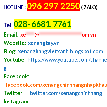
096 297 2250
HOTLINE :
( ZALO)
028- 6681. 7761
Tel:
Email:
xe
****
@
********************
om.vn
Website:
xenangtay.vn
Blog:
xenanghangvietxanh.blogspot.com
Youtube:
https://www.youtube.com/chan
g
Facebook:
facebook.com/xenangchinhhangnhapkha
Twitter:
twitter.com/xenangchinhhang
Instagram: