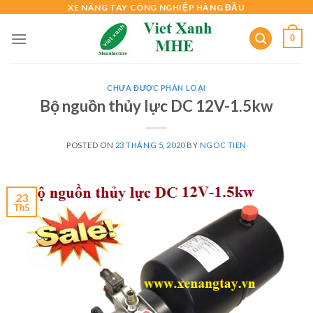
Skip
XE NÂNG TAY CÔNG NGHIỆP HÀNG ĐẦU
to
0
content
CHƯA ĐƯỢC PHÂN LOẠI
Bộ nguồn thủy lực DC 12V-1.5kw
POSTED ON
23 THÁNG 5, 2020
BY
NGOC TIEN
23
Th5