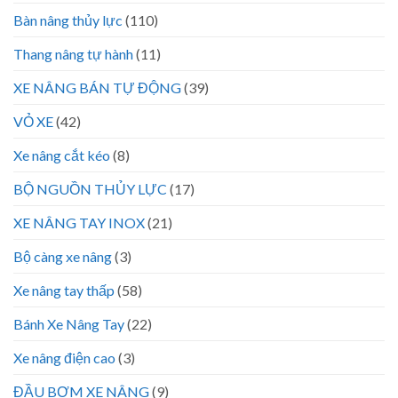
Bàn nâng thủy lực
(110)
Thang nâng tự hành
(11)
XE NÂNG BÁN TỰ ĐỘNG
(39)
VỎ XE
(42)
Xe nâng cắt kéo
(8)
BỘ NGUỒN THỦY LỰC
(17)
XE NÂNG TAY INOX
(21)
Bộ càng xe nâng
(3)
Xe nâng tay thấp
(58)
Bánh Xe Nâng Tay
(22)
Xe nâng điện cao
(3)
ĐẦU BƠM XE NÂNG
(9)