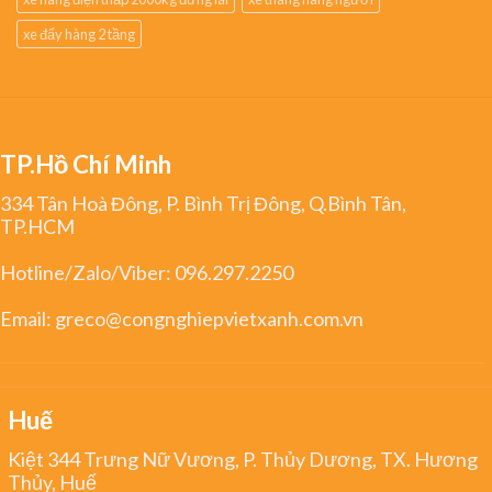
xe đẩy hàng 2 tầng
TP.Hồ Chí Minh
334 Tân Hoà Đông, P. Bình Trị Đông, Q.Bình Tân,
TP.HCM
Hotline/Zalo/Viber:
096.297.2250
Email:
greco@congnghiepvietxanh.com.vn
Huế
Kiệt 344 Trưng Nữ Vương, P. Thủy Dương, TX. Hương
Thủy, Huế