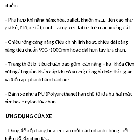
nhiễm.
– Phù hợp khi nâng hàng hóa, pallet, khuôn mẫu….lên cao như
giá kệ, ôtô, xe tải, cont…và ngược lại từ trên cao xuống đất.
– Chiều rộng càng nâng điều chỉnh linh hoạt, chiều dài càng
nâng tiêu chuẩn 900~1000mm hoặc dài hơn tùy lựa chọn.
– Trang thiết bị tiêu chuẩn bao gồm: cần nâng – hạ; khóa điện,
nút ngắt nguồn khẩn cấp khi có sự cố; đồng hồ báo thời gian
và điện áp; phanh hãm bánh xe.
– Bánh xe nhựa PU (Polyurethane) hạn chế tối đa hư hại mặt
nền hoặc nylon tùy chọn.
ỨNG DỤNG CỦA XE
– Dùng để xếp hàng hoá lên cao một cách nhanh chóng, tiết
kiệm tối đa nhân lực.