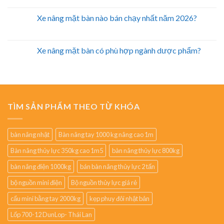
Xe nâng mặt bàn nào bán chạy nhất năm 2026?
Xe nâng mặt bàn có phù hợp ngành dược phẩm?
TÌM SẢN PHẨM THEO TỪ KHÓA
bàn nâng nhật
Bàn nâng tay 1000 kg nâng cao 1m
Bàn nâng thủy lực 350kg cao 1m5
bàn nâng thủy lực 800kg
bàn nâng điện 1000kg
bán bàn nâng thủy lực 2 tấn
bộ nguồn mini điện
Bộ nguồn thủy lực giá rẻ
cẩu mini bằng tay 2000kg
kẹp phuy đôi nhật bản
Lốp 700-12 DunLop- Thái Lan