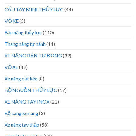
CẨU TAY MINI THỦY LỰC
(44)
VÕ XE
(5)
Bàn nâng thủy lực
(110)
Thang nâng tự hành
(11)
XE NÂNG BÁN TỰ ĐỘNG
(39)
VỎ XE
(42)
Xe nâng cắt kéo
(8)
BỘ NGUỒN THỦY LỰC
(17)
XE NÂNG TAY INOX
(21)
Bộ càng xe nâng
(3)
Xe nâng tay thấp
(58)