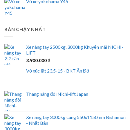
Vỏ xe yokohama Y45
BÁN CHẠY NHẤT
Xe nâng tay 2500kg, 3000kg Khuyến mãi NICHI-
LIFT
3.900.000
₫
Vỏ xúc lật 23.5-15 - BKT Ấn Độ
Thang nâng đôi Nichi-lift Japan
Xe nâng tay 3000kg càng 550x1150mm Bishamon
- Nhật Bản