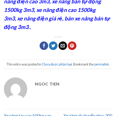
nâng điện cao 3m3
,
xe nâng bán tự động
1500kg 3m3
,
xe nâng điện cao 1500kg
3m3
,
xe nâng điện giá rẻ
,
bán xe nâng bán tự
động 3m3
..
This entry was posted in
Chưa được phân loại
. Bookmark the
permalink
.
NGOC TIEN
Xe nâng tay cao 500kg cao
Xe nâng di chuyển phuy 300