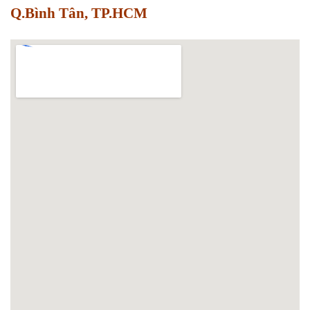
Q.Bình Tân, TP.HCM