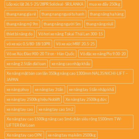
Lốp xúc lật 26.5-25/28PR Solideal- SRILANKA
mua xe đẩy 250kg
thang nang gia rẻ
thang nang nguoi tu hanh
thang nâng hạ hàng
thang nâng mỹ 9m
thang nâng người 5m
thang nâng niuli
thiet bi nâng do
Vỏ hơi xe nâng Tokai Thái Lan 300-15
vỏ xe xúc 0.5/80-18/10PR
Vỏ xe xúc MRF 20.5-25
Vỏ xe Xúc Đào 900-20 Tiron - Hàn Quốc
Vỏ đặc xe nâng Pio 9.00-20
xe nâng 2.5 tấn đài loan
xe nâng cao nhập khẩu
Xe nâng mặt bàn con lăn 350kg nâng cao 1300mm NAL35 NICHI-LIFT –
JAPAN
xe nâng phuy
xe nâng tay 3 tấn
xe nâng tay 5 tấn nhập khẩ
xe nâng tay 2500kg hiệu Noblift
Xe nâng tay 2500kg đức
xe nâng tay cao
xe nâng tay cao 1m2
Xe nâng tay cao 1500kg nâng cao 1m6 chân siêu rộng 1500mm TW-
LIFTER Đài Loan
Xe nâng tay cao OPK
xe nâng tay mạ kẽm 2500kg