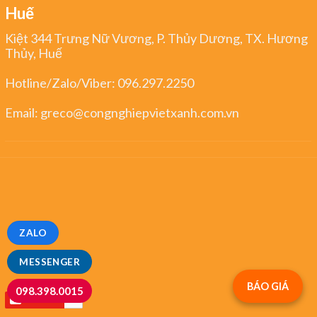
Huế
Kiệt 344 Trưng Nữ Vương, P. Thủy Dương, TX. Hương
Thủy, Huế
Hotline/Zalo/Viber:
096.297.2250
Email:
greco@congnghiepvietxanh.com.vn
ZALO
MESSENGER
BÁO GIÁ
098.398.0015