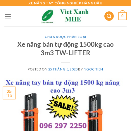
Skip
XE NÂNG TAY CÔNG NGHIỆP HÀNG ĐẦU
to
0
content
CHƯA ĐƯỢC PHÂN LOẠI
Xe nâng bán tự động 1500kg cao
3m3 TW-LIFTER
POSTED ON
25 THÁNG 5, 2020
BY
NGOC TIEN
25
Th5