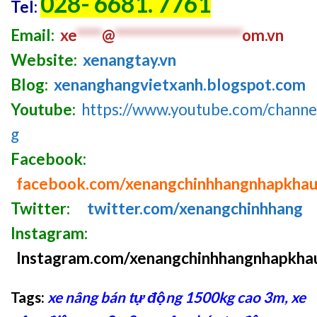
028- 6681. 7761
Tel:
Email:
xe
****
@
********************
om.vn
Website:
xenangtay.vn
Blog:
xenanghangvietxanh.blogspot.com
Youtube:
https://www.youtube.com/chan
g
Facebook:
facebook.com/xenangchinhhangnhapkha
Twitter:
twitter.com/xenangchinhhang
Instagram:
Instagram.com/xenangchinhhangnhapkha
Tags:
xe nâng bán tự động 1500kg cao 3m
,
xe