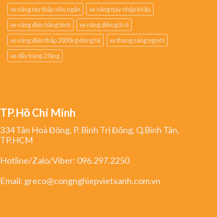
xe nâng tay thấp siêu ngắn
xe nâng ttay nhập khẩu
xe nâng điện bằng bình
xe nâng điện giá rẻ
xe nâng điện thấp 2000kg đứng lái
xe thang nâng người
xe đẩy hàng 2 tầng
TP.Hồ Chí Minh
334 Tân Hoà Đông, P. Bình Trị Đông, Q.Bình Tân,
TP.HCM
Hotline/Zalo/Viber:
096.297.2250
Email:
greco@congnghiepvietxanh.com.vn