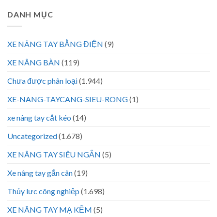
DANH MỤC
XE NÂNG TAY BẰNG ĐIỆN
(9)
XE NÂNG BÀN
(119)
Chưa được phân loại
(1.944)
XE-NANG-TAYCANG-SIEU-RONG
(1)
xe nâng tay cắt kéo
(14)
Uncategorized
(1.678)
XE NÂNG TAY SIÊU NGẮN
(5)
Xe nâng tay gắn cân
(19)
Thủy lực công nghiệp
(1.698)
XE NÂNG TAY MẠ KẼM
(5)