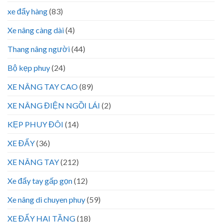
xe đẩy hàng
(83)
Xe nâng càng dài
(4)
Thang nâng người
(44)
Bộ kẹp phuy
(24)
XE NÂNG TAY CAO
(89)
XE NÂNG ĐIỆN NGỒI LÁI
(2)
KẸP PHUY ĐÔI
(14)
XE ĐẨY
(36)
XE NÂNG TAY
(212)
Xe đẩy tay gấp gọn
(12)
Xe nâng di chuyen phuy
(59)
XE ĐẨY HAI TẦNG
(18)