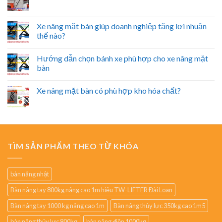
Xe nâng mặt bàn giúp doanh nghiệp tăng lợi nhuận
thế nào?
Hướng dẫn chọn bánh xe phù hợp cho xe nâng mặt
bàn
Xe nâng mặt bàn có phù hợp kho hóa chất?
TÌM SẢN PHẨM THEO TỪ KHÓA
bàn nâng nhật
Bàn nâng tay 800kg nâng cao 1m hiệu TW-LIFTER Đài Loan
Bàn nâng tay 1000 kg nâng cao 1m
Bàn nâng thủy lực 350kg cao 1m5
bàn nâng thủy lực 800kg
bàn nâng điện 1000kg