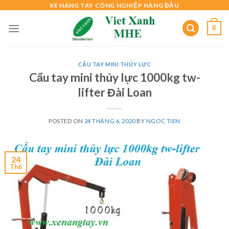
Skip
XE NÂNG TAY CÔNG NGHIỆP HÀNG ĐẦU
to
0
content
CẨU TAY MINI THỦY LỰC
Cẩu tay mini thủy lực 1000kg tw-
lifter Đài Loan
POSTED ON
24 THÁNG 6, 2020
BY
NGOC TIEN
24
Th6