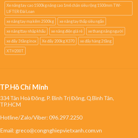
Xe nâng tay cao 1500kg nâng cao 1m6 chân siêu rộng 1500mm TW-
LIFTER Đài Loan
xe nâng tay mạ kẽm 2500kg
xe nâng tay thấp siêu ngắn
xe nâng ttay nhập khẩu
xe nâng điện giá rẻ
xe thang nâng người
xe đẩy 3 tầng inox
Xe đẩy 200kg X370
xe đẩy hàng 2 tầng
XTH200T
TP.Hồ Chí Minh
334 Tân Hoà Đông, P. Bình Trị Đông, Q.Bình Tân,
TP.HCM
Hotline/Zalo/Viber:
096.297.2250
Email:
greco@congnghiepvietxanh.com.vn