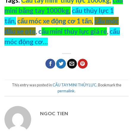
Tags:
Cẩu tay mini thủy lực 1000kg
,
cẩu
mini bằng tay 1000kg
,
cẩu thủy lực 1
tấn
,
cẩu móc xe động cơ 1 tấn
,
cẩu móc
đầu xe oto
,
c
ẩu mini thủy lực giá rẻ
,
cẩu
móc động cơ
…
This entry was posted in
CẨU TAY MINI THỦY LỰC
. Bookmark the
permalink
.
NGOC TIEN