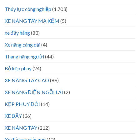
Thủy lực công nghiệp
(1.703)
XE NÂNG TAY MẠ KẼM
(5)
xe đẩy hàng
(83)
Xe nâng càng dài
(4)
Thang nâng người
(44)
Bộ kẹp phuy
(24)
XE NÂNG TAY CAO
(89)
XE NÂNG ĐIỆN NGỒI LÁI
(2)
KẸP PHUY ĐÔI
(14)
XE ĐẨY
(36)
XE NÂNG TAY
(212)
Xe đẩy tay gấp gọn
(12)