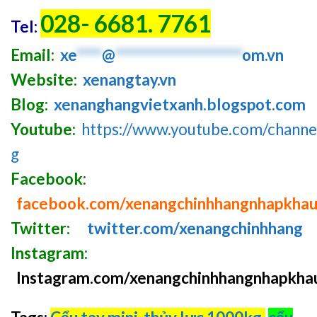
028- 6681. 7761
Tel:
Email:
xe
****
@
********************
om.vn
Website:
xenangtay.vn
Blog:
xenanghangvietxanh.blogspot.com
Youtube:
https://www.youtube.com/chan
g
Facebook:
facebook.com/xenangchinhhangnhapkha
Twitter:
twitter.com/xenangchinhhang
Instagram:
Instagram.com/xenangchinhhangnhapkha