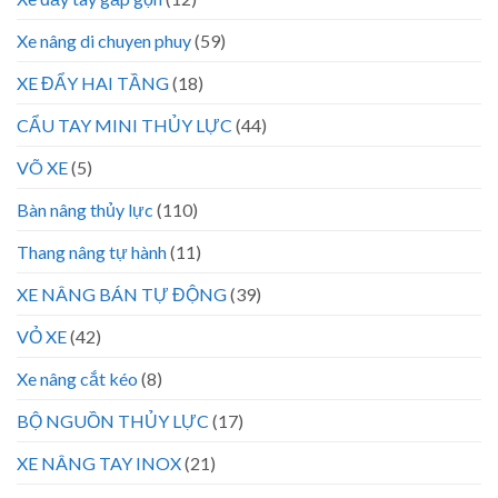
Xe nâng di chuyen phuy
(59)
XE ĐẨY HAI TẦNG
(18)
CẨU TAY MINI THỦY LỰC
(44)
VÕ XE
(5)
Bàn nâng thủy lực
(110)
Thang nâng tự hành
(11)
XE NÂNG BÁN TỰ ĐỘNG
(39)
VỎ XE
(42)
Xe nâng cắt kéo
(8)
BỘ NGUỒN THỦY LỰC
(17)
XE NÂNG TAY INOX
(21)