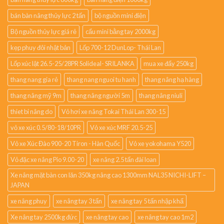
bán bàn nâng thủy lực 2 tấn
bộ nguồn mini điện
Bộ nguồn thủy lực giá rẻ
cẩu mini bằng tay 2000kg
kẹp phuy đôi nhật bản
Lốp 700-12 DunLop- Thái Lan
Lốp xúc lật 26.5-25/28PR Solideal- SRILANKA
mua xe đẩy 250kg
thang nang gia rẻ
thang nang nguoi tu hanh
thang nâng hạ hàng
thang nâng mỹ 9m
thang nâng người 5m
thang nâng niuli
thiet bi nâng do
Vỏ hơi xe nâng Tokai Thái Lan 300-15
vỏ xe xúc 0.5/80-18/10PR
Vỏ xe xúc MRF 20.5-25
Vỏ xe Xúc Đào 900-20 Tiron - Hàn Quốc
Vỏ xe yokohama Y520
Vỏ đặc xe nâng Pio 9.00-20
xe nâng 2.5 tấn đài loan
Xe nâng mặt bàn con lăn 350kg nâng cao 1300mm NAL35 NICHI-LIFT –
JAPAN
xe nâng phuy
xe nâng tay 3 tấn
xe nâng tay 5 tấn nhập khẩ
Xe nâng tay 2500kg đức
xe nâng tay cao
xe nâng tay cao 1m2