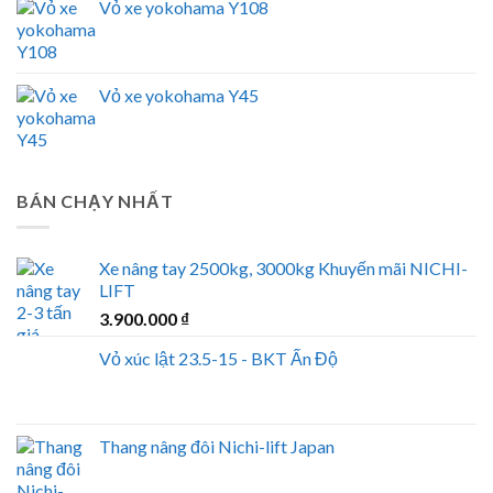
Vỏ xe yokohama Y108
Vỏ xe yokohama Y45
BÁN CHẠY NHẤT
Xe nâng tay 2500kg, 3000kg Khuyến mãi NICHI-
LIFT
3.900.000
₫
Vỏ xúc lật 23.5-15 - BKT Ấn Độ
Thang nâng đôi Nichi-lift Japan