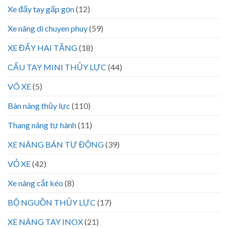
Xe đẩy tay gấp gọn
(12)
Xe nâng di chuyen phuy
(59)
XE ĐẨY HAI TẦNG
(18)
CẨU TAY MINI THỦY LỰC
(44)
VÕ XE
(5)
Bàn nâng thủy lực
(110)
Thang nâng tự hành
(11)
XE NÂNG BÁN TỰ ĐỘNG
(39)
VỎ XE
(42)
Xe nâng cắt kéo
(8)
BỘ NGUỒN THỦY LỰC
(17)
XE NÂNG TAY INOX
(21)