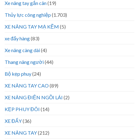
Xe nâng tay gắn cân
(19)
Thủy lực công nghiệp
(1.703)
XE NÂNG TAY MẠ KẼM
(5)
xe đẩy hàng
(83)
Xe nâng càng dài
(4)
Thang nâng người
(44)
Bộ kẹp phuy
(24)
XE NÂNG TAY CAO
(89)
XE NÂNG ĐIỆN NGỒI LÁI
(2)
KẸP PHUY ĐÔI
(14)
XE ĐẨY
(36)
XE NÂNG TAY
(212)