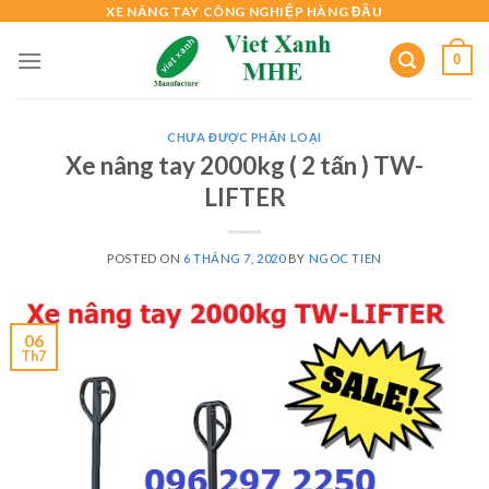
Skip
XE NÂNG TAY CÔNG NGHIỆP HÀNG ĐẦU
to
0
content
CHƯA ĐƯỢC PHÂN LOẠI
Xe nâng tay 2000kg ( 2 tấn ) TW-
LIFTER
POSTED ON
6 THÁNG 7, 2020
BY
NGOC TIEN
06
Th7