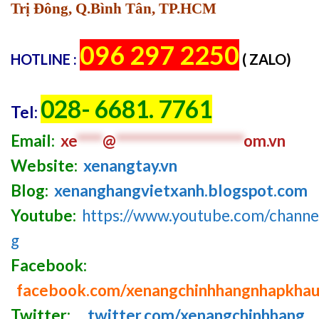
Trị Đông, Q.Bình Tân, TP.HCM
096 297 2250
HOTLINE :
( ZALO)
028- 6681. 7761
Tel:
Email:
xe
****
@
********************
om.vn
Website:
xenangtay.vn
Blog:
xenanghangvietxanh.blogspot.com
Youtube:
https://www.youtube.com/chan
g
Facebook:
facebook.com/xenangchinhhangnhapkha
Twitter:
twitter.com/xenangchinhhang