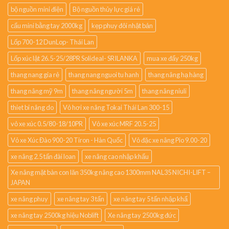
bộ nguồn mini điện
Bộ nguồn thủy lực giá rẻ
cẩu mini bằng tay 2000kg
kẹp phuy đôi nhật bản
Lốp 700-12 DunLop- Thái Lan
Lốp xúc lật 26.5-25/28PR Solideal- SRILANKA
mua xe đẩy 250kg
thang nang gia rẻ
thang nang nguoi tu hanh
thang nâng hạ hàng
thang nâng mỹ 9m
thang nâng người 5m
thang nâng niuli
thiet bi nâng do
Vỏ hơi xe nâng Tokai Thái Lan 300-15
vỏ xe xúc 0.5/80-18/10PR
Vỏ xe xúc MRF 20.5-25
Vỏ xe Xúc Đào 900-20 Tiron - Hàn Quốc
Vỏ đặc xe nâng Pio 9.00-20
xe nâng 2.5 tấn đài loan
xe nâng cao nhập khẩu
Xe nâng mặt bàn con lăn 350kg nâng cao 1300mm NAL35 NICHI-LIFT –
JAPAN
xe nâng phuy
xe nâng tay 3 tấn
xe nâng tay 5 tấn nhập khẩ
xe nâng tay 2500kg hiệu Noblift
Xe nâng tay 2500kg đức