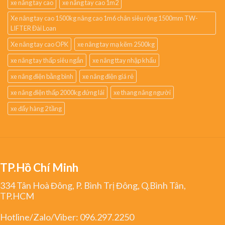
xe nâng tay cao
xe nâng tay cao 1m2
Xe nâng tay cao 1500kg nâng cao 1m6 chân siêu rộng 1500mm TW-
LIFTER Đài Loan
Xe nâng tay cao OPK
xe nâng tay mạ kẽm 2500kg
xe nâng tay thấp siêu ngắn
xe nâng ttay nhập khẩu
xe nâng điện bằng bình
xe nâng điện giá rẻ
xe nâng điện thấp 2000kg đứng lái
xe thang nâng người
xe đẩy hàng 2 tầng
TP.Hồ Chí Minh
334 Tân Hoà Đông, P. Bình Trị Đông, Q.Bình Tân,
TP.HCM
Hotline/Zalo/Viber:
096.297.2250