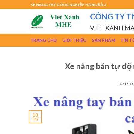
Skip
XE NÂNG TAY CÔNG NGHIỆP HÀNG ĐẦU
to
CÔNG TY T
content
VIET XANH M
TRANG CHỦ
GIỚI THIỆU
SẢN PHẨM
TIN T
Xe nâng bán tự đ
POSTED 
10
Th7