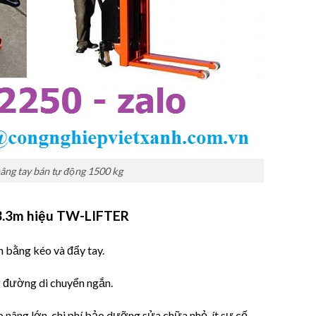
âng tay bán tự động 1500 kg
 3.3m
hiệu TW-LIFTER
n bằng kéo và đẩy tay.
g đường di chuyển ngắn.
ao nâng lớn, chi phí bảo dưỡng sửa chữa nhỏ, ít sự cố.