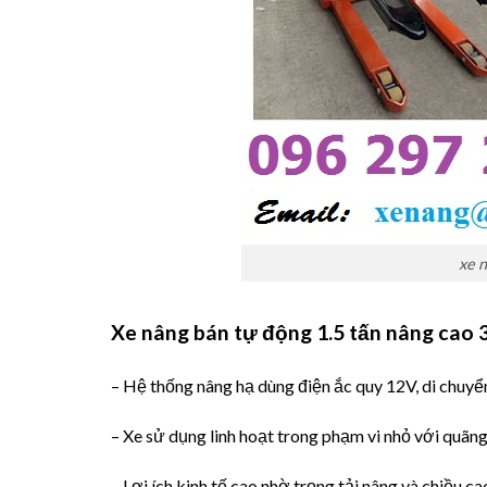
xe n
Xe nâng bán tự động 1.5 tấn nâng cao
– Hệ thống nâng hạ dùng điện ắc quy 12V, di chuyể
– Xe sử dụng linh hoạt trong phạm vi nhỏ với quãn
– Lợi ích kinh tế cao nhờ trọng tải nâng và chiều c