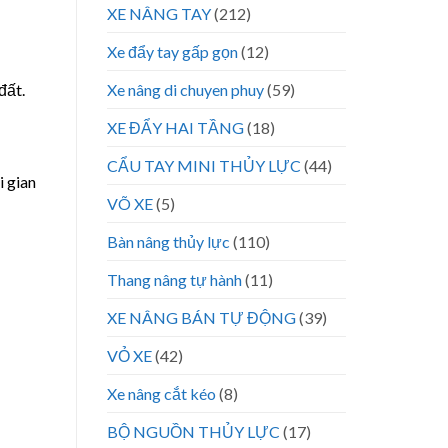
XE NÂNG TAY
(212)
Xe đẩy tay gấp gọn
(12)
Xe nâng di chuyen phuy
(59)
đất.
XE ĐẨY HAI TẦNG
(18)
CẨU TAY MINI THỦY LỰC
(44)
i gian
VÕ XE
(5)
Bàn nâng thủy lực
(110)
Thang nâng tự hành
(11)
XE NÂNG BÁN TỰ ĐỘNG
(39)
VỎ XE
(42)
Xe nâng cắt kéo
(8)
BỘ NGUỒN THỦY LỰC
(17)