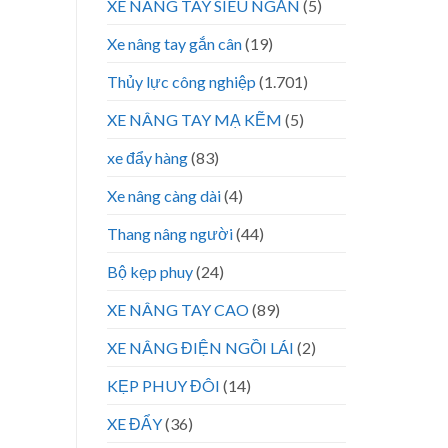
XE NÂNG TAY SIÊU NGẮN
(5)
Xe nâng tay gắn cân
(19)
Thủy lực công nghiệp
(1.701)
XE NÂNG TAY MẠ KẼM
(5)
xe đẩy hàng
(83)
Xe nâng càng dài
(4)
Thang nâng người
(44)
Bộ kẹp phuy
(24)
XE NÂNG TAY CAO
(89)
XE NÂNG ĐIỆN NGỒI LÁI
(2)
KẸP PHUY ĐÔI
(14)
XE ĐẨY
(36)