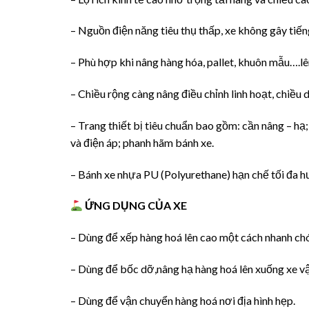
– Nguồn điện năng tiêu thụ thấp, xe không gây tiến
– Phù hợp khi nâng hàng hóa, pallet, khuôn mẫu….lên
– Chiều rộng càng nâng điều chỉnh linh hoạt, chiề
– Trang thiết bị tiêu chuẩn bao gồm: cần nâng – hạ
và điện áp; phanh hãm bánh xe.
– Bánh xe nhựa PU (Polyurethane) hạn chế tối đa h
ỨNG DỤNG CỦA XE
– Dùng để xếp hàng hoá lên cao một cách nhanh chón
– Dùng để bốc dỡ,nâng hạ hàng hoá lên xuống xe vậ
– Dùng để vận chuyển hàng hoá nơi địa hình hẹp.