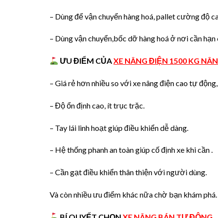
– Dùng để vận chuyển hàng hoá, pallet cường độ ca
– Dùng vận chuyển,bốc dỡ hàng hoá ở nơi cần hạn c
ƯU ĐIỂM CỦA
XE NÂNG ĐIỆN 1500 KG NÂ
– Giá rẻ hơn nhiều so với xe nâng điện cao tự động,
– Độ ổn định cao, ít trục trặc.
– Tay lái linh hoạt giúp điều khiển dễ dàng.
– Hệ thống phanh an toàn giúp cố định xe khi cần .
– Cần gạt điều khiển thân thiện với người dùng.
Và còn nhiều ưu điểm khác nữa chờ bạn khám phá.
B
Í QUYẾT CHỌN
XE NÂNG BÁN TỰ ĐỘNG