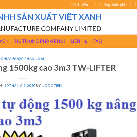
Giới thiệu
Hệ thống phân phối
T
NHH SẢN XUẤT VIỆT XANH
ANUFACTURE COMPANY LIMITED
ỨC
HỆ THỐNG PHÂN PHỐI
LIÊN HỆ
FAQ
CHƯA ĐƯỢC PHÂN LOẠI
ộng 1500kg cao 3m3 TW-LIFTER
ON
10 THÁNG 7, 2020
BY
NGOC TIEN