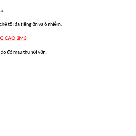
o.
hế tồi đa tiếng ồn và ô nhiễm.
NG CAO 3M3
 do đó mau thu hồi vốn.