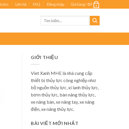
in tức
Liên hệ
FAQ
Đăng nhập
Giỏ hàng /
0
₫
0
Tìm
kiếm:
GIỚI THIỆU
Viet Xanh MHE là nhà cung cấp
thiết bị thủy lực công nghiệp như
bộ nguồn thủy lực, xi lanh thủy lực,
bơm thủy lực, bàn nâng thủy lực,
xe nâng bàn, xe nâng tay, xe nâng
điện, xe nâng thủy lực.
BÀI VIẾT MỚI NHẤT