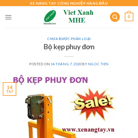
Skip
XE NÂNG TAY CÔNG NGHIỆP HÀNG ĐẦU
to
0
content
CHƯA ĐƯỢC PHÂN LOẠI
Bộ kẹp phuy đơn
POSTED ON
14 THÁNG 7, 2020
BY
NGOC TIEN
14
Th7