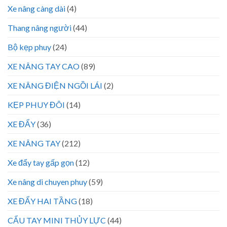
Xe nâng càng dài
(4)
Thang nâng người
(44)
Bộ kẹp phuy
(24)
XE NÂNG TAY CAO
(89)
XE NÂNG ĐIỆN NGỒI LÁI
(2)
KẸP PHUY ĐÔI
(14)
XE ĐẨY
(36)
XE NÂNG TAY
(212)
Xe đẩy tay gấp gọn
(12)
Xe nâng di chuyen phuy
(59)
XE ĐẨY HAI TẦNG
(18)
CẨU TAY MINI THỦY LỰC
(44)