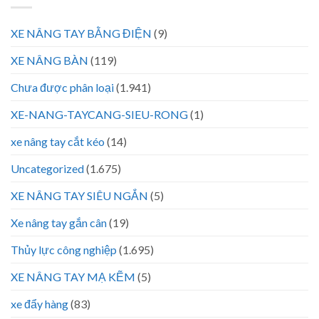
XE NÂNG TAY BẰNG ĐIỆN
(9)
XE NÂNG BÀN
(119)
Chưa được phân loại
(1.941)
XE-NANG-TAYCANG-SIEU-RONG
(1)
xe nâng tay cắt kéo
(14)
Uncategorized
(1.675)
XE NÂNG TAY SIÊU NGẮN
(5)
Xe nâng tay gắn cân
(19)
Thủy lực công nghiệp
(1.695)
XE NÂNG TAY MẠ KẼM
(5)
xe đẩy hàng
(83)