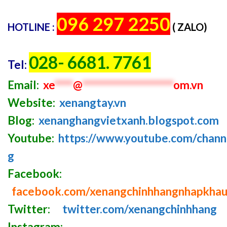
096 297 2250
HOTLINE :
( ZALO)
028- 6681. 7761
Tel:
Email:
xe
****
@
********************
om.vn
Website:
xenangtay.vn
Blog:
xenanghangvietxanh.blogspot.com
Youtube:
https://www.youtube.com/cha
g
Facebook:
facebook.com/xenangchinhhangnhapkha
Twitter:
twitter.com/xenangchinhhang
Instagram: