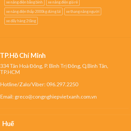
xe nâng điện bằng bình
xe nâng điện giá rẻ
xe nâng điện thấp 2000kg đứng lái
xe thang nâng người
xe đẩy hàng 2 tầng
TP.Hồ Chí Minh
334 Tân Hoà Đông, P. Bình Trị Đông, Q.Bình Tân,
TP.HCM
Hotline/Zalo/Viber:
096.297.2250
Email:
greco@congnghiepvietxanh.com.vn
Huế