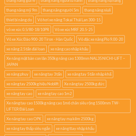
thang nang gia rẻ
thang nang nguoi tu hanh
thang nâng hạ hàng
thang nâng mỹ 9m
thang nâng người 5m
thang nâng niuli
thiet bi nâng do
Vỏ hơi xe nâng Tokai Thái Lan 300-15
vỏ xe xúc 0.5/80-18/10PR
Vỏ xe xúc MRF 20.5-25
Vỏ xe Xúc Đào 900-20 Tiron - Hàn Quốc
Vỏ đặc xe nâng Pio 9.00-20
xe nâng 2.5 tấn đài loan
xe nâng cao nhập khẩu
Xe nâng mặt bàn con lăn 350kg nâng cao 1300mm NAL35 NICHI-LIFT –
JAPAN
xe nâng phuy
xe nâng tay 3 tấn
xe nâng tay 5 tấn nhập khẩ
xe nâng tay 2500kg hiệu Noblift
Xe nâng tay 2500kg đức
xe nâng tay cao
xe nâng tay cao 1m2
Xe nâng tay cao 1500kg nâng cao 1m6 chân siêu rộng 1500mm TW-
LIFTER Đài Loan
Xe nâng tay cao OPK
xe nâng tay mạ kẽm 2500kg
xe nâng tay thấp siêu ngắn
xe nâng ttay nhập khẩu