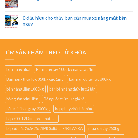
8 dấu hiệu cho thấy bạn cần mua xe nâng mặt bàn
ngay
TÌM SẢN PHẨM THEO TỪ KHÓA
bàn nâng nhật
Bàn nâng tay 1000 kg nâng cao 1m
Bàn nâng thủy lực 350kg cao 1m5
bàn nâng thủy lực 800kg
bàn nâng điện 1000kg
bán bàn nâng thủy lực 2 tấn
bộ nguồn mini điện
Bộ nguồn thủy lực giá rẻ
cẩu mini bằng tay 2000kg
kẹp phuy đôi nhật bản
Lốp 700-12 DunLop- Thái Lan
Lốp xúc lật 26.5-25/28PR Solideal- SRILANKA
mua xe đẩy 250kg