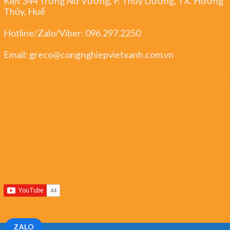
Kiệt 344 Trưng Nữ Vương, P. Thủy Dương, TX. Hương
Thủy, Huế
Hotline/Zalo/Viber:
096.297.2250
Email:
greco@congnghiepvietxanh.com.vn
ZALO