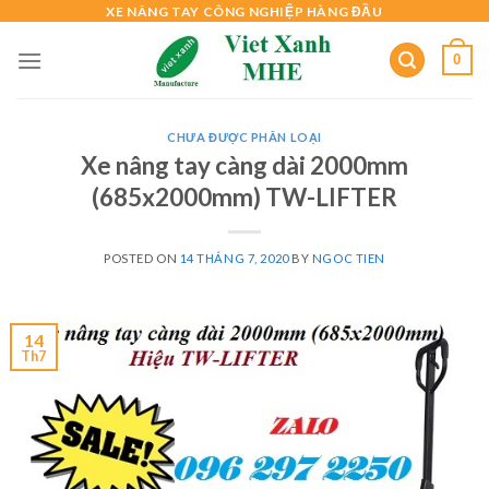
Skip
XE NÂNG TAY CÔNG NGHIỆP HÀNG ĐẦU
to
0
content
CHƯA ĐƯỢC PHÂN LOẠI
Xe nâng tay càng dài 2000mm
(685x2000mm) TW-LIFTER
POSTED ON
14 THÁNG 7, 2020
BY
NGOC TIEN
14
Th7