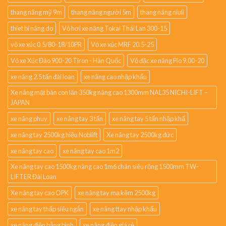
thang nâng mỹ 9m
thang nâng người 5m
thang nâng niuli
thiet bi nâng do
Vỏ hơi xe nâng Tokai Thái Lan 300-15
vỏ xe xúc 0.5/80-18/10PR
Vỏ xe xúc MRF 20.5-25
Vỏ xe Xúc Đào 900-20 Tiron - Hàn Quốc
Vỏ đặc xe nâng Pio 9.00-20
xe nâng 2.5 tấn đài loan
xe nâng cao nhập khẩu
Xe nâng mặt bàn con lăn 350kg nâng cao 1300mm NAL35 NICHI-LIFT –
JAPAN
xe nâng phuy
xe nâng tay 3 tấn
xe nâng tay 5 tấn nhập khẩ
xe nâng tay 2500kg hiệu Noblift
Xe nâng tay 2500kg đức
xe nâng tay cao
xe nâng tay cao 1m2
Xe nâng tay cao 1500kg nâng cao 1m6 chân siêu rộng 1500mm TW-
LIFTER Đài Loan
Xe nâng tay cao OPK
xe nâng tay mạ kẽm 2500kg
xe nâng tay thấp siêu ngắn
xe nâng ttay nhập khẩu
xe nâng điện bằng bình
xe nâng điện giá rẻ