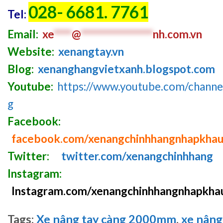
028- 6681. 7761
Tel:
Email:
xe
****
@
****************
nh.com
.v
n
Website:
xenangtay.vn
Blog:
xenanghangvietxanh.blogspot.com
Youtube:
https://www.youtube.com/chan
g
Facebook:
facebook.com/xenangchinhhangnhapkha
Twitter:
twitter.com/xenangchinhhang
Instagram:
Instagram.com/xenangchinhhangnhapkha
Tags:
Xe nâng tay càng 2000mm
,
xe nâng