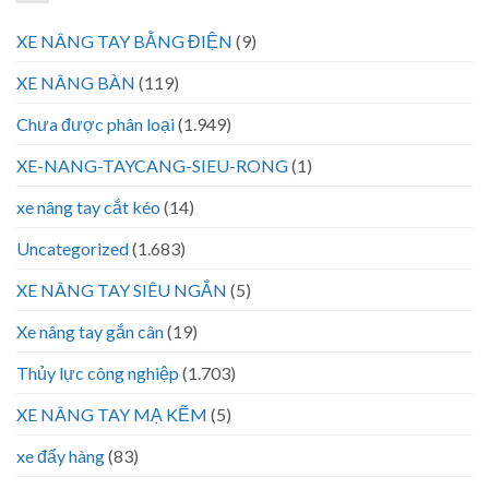
XE NÂNG TAY BẰNG ĐIỆN
(9)
XE NÂNG BÀN
(119)
Chưa được phân loại
(1.949)
XE-NANG-TAYCANG-SIEU-RONG
(1)
xe nâng tay cắt kéo
(14)
Uncategorized
(1.683)
XE NÂNG TAY SIÊU NGẮN
(5)
Xe nâng tay gắn cân
(19)
Thủy lực công nghiệp
(1.703)
XE NÂNG TAY MẠ KẼM
(5)
xe đẩy hàng
(83)