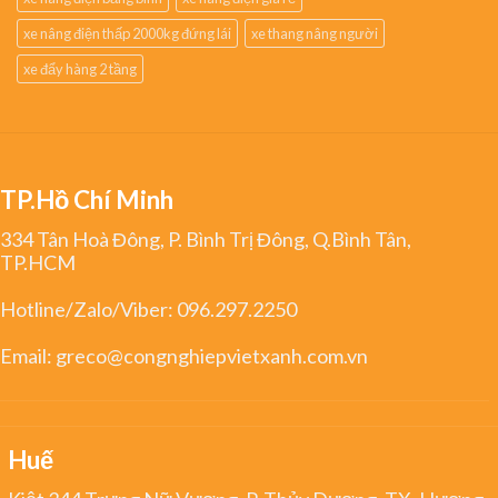
xe nâng điện thấp 2000kg đứng lái
xe thang nâng người
xe đẩy hàng 2 tầng
TP.Hồ Chí Minh
334 Tân Hoà Đông, P. Bình Trị Đông, Q.Bình Tân,
TP.HCM
Hotline/Zalo/Viber:
096.297.2250
Email:
greco@congnghiepvietxanh.com.vn
Huế