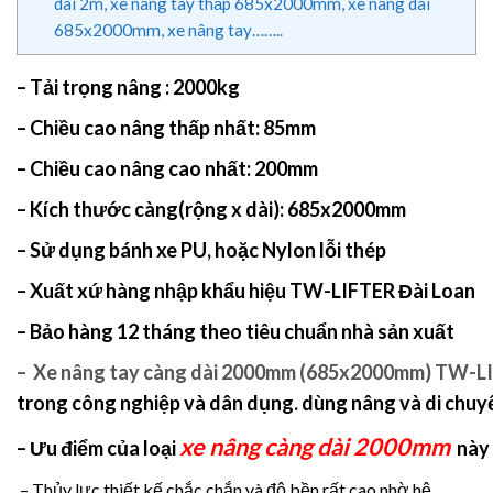
dài 2m, xe nâng tay thấp 685x2000mm, xe nâng dài
685x2000mm, xe nâng tay……..
– Tải trọng nâng : 2000kg
– Chiều cao nâng thấp nhất: 85mm
– Chiều cao nâng cao nhất: 200mm
– Kích thước càng(rộng x dài):
685x2000mm
– Sử dụng bánh xe PU, hoặc Nylon lỗi thép
– Xuất xứ hàng nhập khẩu hiệu TW-LIFTER Đài Loan
– Bảo hàng 12 tháng theo tiêu chuẩn nhà sản xuất
–
Xe nâng tay càng dài 2000mm (685x2000mm) TW-L
trong công nghiệp và dân dụng. dùng nâng và di chuy
xe nâng càng dài 2000mm
– Ưu điểm của loại
này 
– Thủy lực thiết kế chắc chắn và độ bền rất cao nhờ hệ