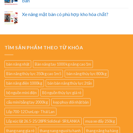
bàn
Xe nâng mặt bàn có phù hợp kho hóa chất?
TÌM SẢN PHẨM THEO TỪ KHÓA
bàn nâng nhật
Bàn nâng tay 1000 kg nâng cao 1m
Bàn nâng thủy lực 350kg cao 1m5
bàn nâng thủy lực 800kg
bàn nâng điện 1000kg
bán bàn nâng thủy lực 2 tấn
bộ nguồn mini điện
Bộ nguồn thủy lực giá rẻ
cẩu mini bằng tay 2000kg
kẹp phuy đôi nhật bản
Lốp 700-12 DunLop- Thái Lan
Lốp xúc lật 26.5-25/28PR Solideal- SRILANKA
mua xe đẩy 250kg
thang nang gia rẻ
thang nang nguoi tu hanh
thang nâng hạ hàng