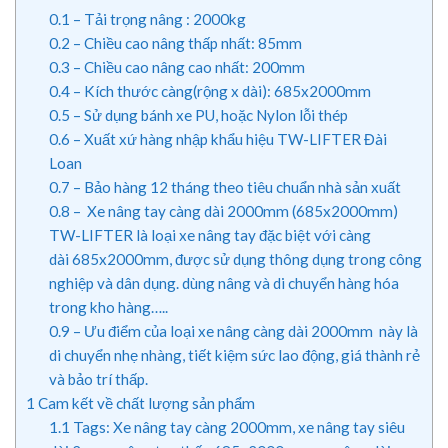
0.1
– Tải trọng nâng : 2000kg
0.2
– Chiều cao nâng thấp nhất: 85mm
0.3
– Chiều cao nâng cao nhất: 200mm
0.4
– Kích thước càng(rộng x dài): 685x2000mm
0.5
– Sử dụng bánh xe PU, hoặc Nylon lỗi thép
0.6
– Xuất xứ hàng nhập khẩu hiệu TW-LIFTER Đài
Loan
0.7
– Bảo hàng 12 tháng theo tiêu chuẩn nhà sản xuất
0.8
– Xe nâng tay càng dài 2000mm (685x2000mm)
TW-LIFTER là loại xe nâng tay đặc biệt với càng
dài 685x2000mm, được sử dụng thông dụng trong công
nghiệp và dân dụng. dùng nâng và di chuyển hàng hóa
trong kho hàng…..
0.9
– Ưu điểm của loại xe nâng càng dài 2000mm này là
di chuyển nhẹ nhàng, tiết kiệm sức lao động, giá thành rẻ
và bảo trí thấp.
1
Cam kết về chất lượng sản phẩm
1.1
Tags: Xe nâng tay càng 2000mm, xe nâng tay siêu