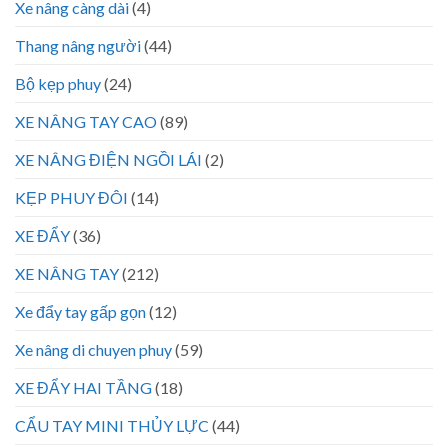
Xe nâng càng dài
(4)
Thang nâng người
(44)
Bộ kẹp phuy
(24)
XE NÂNG TAY CAO
(89)
XE NÂNG ĐIỆN NGỒI LÁI
(2)
KẸP PHUY ĐÔI
(14)
XE ĐẨY
(36)
XE NÂNG TAY
(212)
Xe đẩy tay gấp gọn
(12)
Xe nâng di chuyen phuy
(59)
XE ĐẨY HAI TẦNG
(18)
CẨU TAY MINI THỦY LỰC
(44)