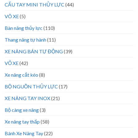
CẨU TAY MINI THỦY LỰC
(44)
VÕ XE
(5)
Bàn nâng thủy lực
(110)
Thang nâng tự hành
(11)
XE NÂNG BÁN TỰ ĐỘNG
(39)
VỎ XE
(42)
Xe nâng cắt kéo
(8)
BỘ NGUỒN THỦY LỰC
(17)
XE NÂNG TAY INOX
(21)
Bộ càng xe nâng
(3)
Xe nâng tay thấp
(58)
Bánh Xe Nâng Tay
(22)