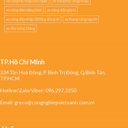
xe nâng tay thấp siêu ngắn
xe nâng ttay nhập khẩu
xe nâng điện bằng bình
xe nâng điện giá rẻ
xe nâng điện thấp 2000kg đứng lái
xe thang nâng người
xe đẩy hàng 2 tầng
TP.Hồ Chí Minh
334 Tân Hoà Đông, P. Bình Trị Đông, Q.Bình Tân,
TP.HCM
Hotline/Zalo/Viber:
096.297.2250
Email:
greco@congnghiepvietxanh.com.vn