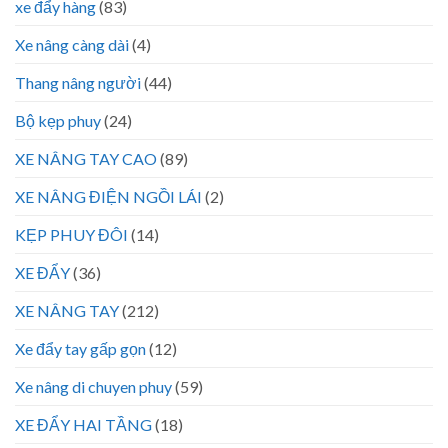
xe đẩy hàng
(83)
Xe nâng càng dài
(4)
Thang nâng người
(44)
Bộ kẹp phuy
(24)
XE NÂNG TAY CAO
(89)
XE NÂNG ĐIỆN NGỒI LÁI
(2)
KẸP PHUY ĐÔI
(14)
XE ĐẨY
(36)
XE NÂNG TAY
(212)
Xe đẩy tay gấp gọn
(12)
Xe nâng di chuyen phuy
(59)
XE ĐẨY HAI TẦNG
(18)