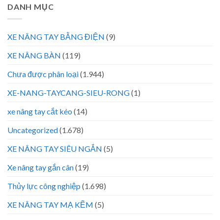
DANH MỤC
XE NÂNG TAY BẰNG ĐIỆN
(9)
XE NÂNG BÀN
(119)
Chưa được phân loại
(1.944)
XE-NANG-TAYCANG-SIEU-RONG
(1)
xe nâng tay cắt kéo
(14)
Uncategorized
(1.678)
XE NÂNG TAY SIÊU NGẮN
(5)
Xe nâng tay gắn cân
(19)
Thủy lực công nghiệp
(1.698)
XE NÂNG TAY MẠ KẼM
(5)