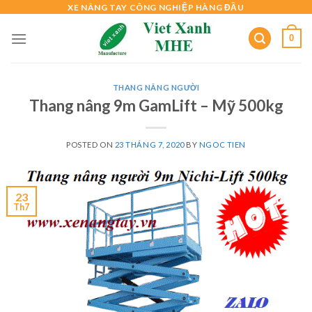
Skip
XE NÂNG TAY CÔNG NGHIỆP HÀNG ĐẦU
to
0
content
THANG NÂNG NGƯỜI
Thang nâng 9m GamLift – Mỹ 500kg
POSTED ON
23 THÁNG 7, 2020
BY
NGOC TIEN
23
Th7