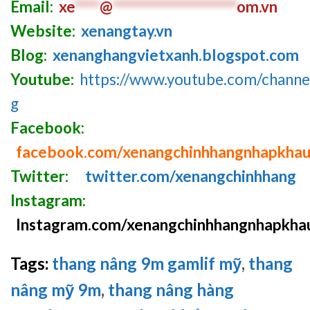
Email:
xe
****
@
********************
om.vn
Website:
xenangtay.vn
Blog:
xenanghangvietxanh.blogspot.com
Youtube:
https://www.youtube.com/chan
g
Facebook:
facebook.com/xenangchinhhangnhapkha
Twitter:
twitter.com/xenangchinhhang
Instagram:
Instagram.com/xenangchinhhangnhapkha
Tags:
thang nâng 9m gamlif mỹ
,
thang
nâng mỹ 9m
,
thang nâng hàng