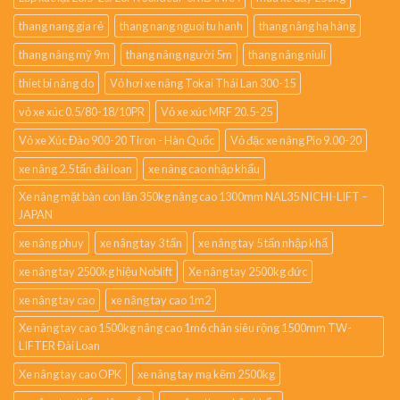
thang nang gia rẻ
thang nang nguoi tu hanh
thang nâng hạ hàng
thang nâng mỹ 9m
thang nâng người 5m
thang nâng niuli
thiet bi nâng do
Vỏ hơi xe nâng Tokai Thái Lan 300-15
vỏ xe xúc 0.5/80-18/10PR
Vỏ xe xúc MRF 20.5-25
Vỏ xe Xúc Đào 900-20 Tiron - Hàn Quốc
Vỏ đặc xe nâng Pio 9.00-20
xe nâng 2.5 tấn đài loan
xe nâng cao nhập khẩu
Xe nâng mặt bàn con lăn 350kg nâng cao 1300mm NAL35 NICHI-LIFT –
JAPAN
xe nâng phuy
xe nâng tay 3 tấn
xe nâng tay 5 tấn nhập khẩ
xe nâng tay 2500kg hiệu Noblift
Xe nâng tay 2500kg đức
xe nâng tay cao
xe nâng tay cao 1m2
Xe nâng tay cao 1500kg nâng cao 1m6 chân siêu rộng 1500mm TW-
LIFTER Đài Loan
Xe nâng tay cao OPK
xe nâng tay mạ kẽm 2500kg