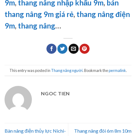
9m
,
thang nâng nhập khẩu 9m
,
bán
thang nâng 9m giá rẻ
,
thang nâng điện
9m
,
thang nâng
…
This entry was posted in
Thang nâng người
. Bookmark the
permalink
.
NGOC TIEN
Bàn nâng điện thủy lực Nichi-
Thang nâng đôi 6m 8m 10m