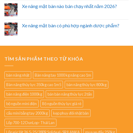
Xe nâng mặt bàn nào bán chạy nhất năm 2026?
Xe nâng mặt bàn có phù hợp ngành dược phẩm?
TÌM SẢN PHẨM THEO TỪ KHÓA
bàn nâng nhật
Bàn nâng tay 1000 kg nâng cao 1m
Bàn nâng thủy lực 350kg cao 1m5
bàn nâng thủy lực 800kg
bàn nâng điện 1000kg
bán bàn nâng thủy lực 2 tấn
bộ nguồn mini điện
Bộ nguồn thủy lực giá rẻ
cẩu mini bằng tay 2000kg
kẹp phuy đôi nhật bản
Lốp 700-12 DunLop- Thái Lan
Lốp xúc lật 26.5-25/28PR Solideal- SRILANKA
mua xe đẩy 250kg