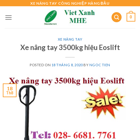
Skip
XE NÂNG TAY CÔNG NGHIỆP HÀNG ĐẦU
to
0
content
XE NÂNG TAY
Xe nâng tay 3500kg hiệu Eoslift
POSTED ON
18 THÁNG 8, 2020
BY
NGOC TIEN
18
Th8