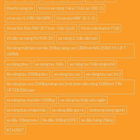
thiet bi nâng do
Vỏ hơi xe nâng Tokai Thái Lan 300-15
vỏ xe xúc 0.5/80-18/10PR
Vỏ xe xúc MRF 20.5-25
Vỏ xe Xúc Đào 900-20 Tiron - Hàn Quốc
Vỏ xe yokohama Y520
Vỏ đặc xe nâng Pio 9.00-20
xe nâng 2.5 tấn đài loan
Xe nâng mặt bàn con lăn 350kg nâng cao 1300mm NAL35 NICHI-LIFT –
JAPAN
xe nâng phuy
xe nâng tay 3 tấn
xe nâng tay 5 tấn nhập khẩ
Xe nâng tay 2500kg đức
xe nâng tay cao
xe nâng tay cao 1m2
Xe nâng tay cao 1500kg nâng cao 1m6 chân siêu rộng 1500mm TW-
LIFTER Đài Loan
xe nâng tay mạ kẽm 2500kg
xe nâng tay thấp siêu ngắn
xe nâng ttay nhập khẩu
xe nâng điện giá rẻ
xe thang nâng người
xe đẩy 3 tầng inox
Xe đẩy 200kg X370
xe đẩy hàng 2 tầng
XTH200T