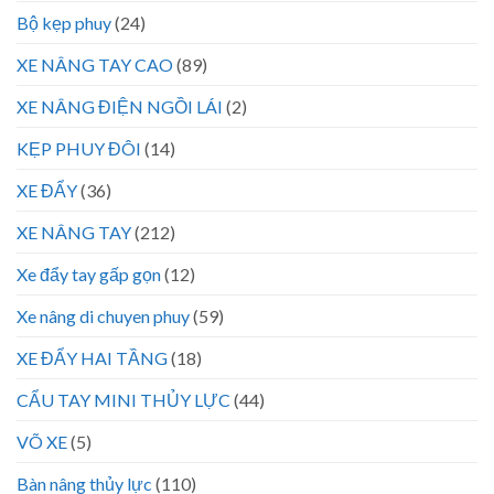
Bộ kẹp phuy
(24)
XE NÂNG TAY CAO
(89)
XE NÂNG ĐIỆN NGỒI LÁI
(2)
KẸP PHUY ĐÔI
(14)
XE ĐẨY
(36)
XE NÂNG TAY
(212)
Xe đẩy tay gấp gọn
(12)
Xe nâng di chuyen phuy
(59)
XE ĐẨY HAI TẦNG
(18)
CẨU TAY MINI THỦY LỰC
(44)
VÕ XE
(5)
Bàn nâng thủy lực
(110)