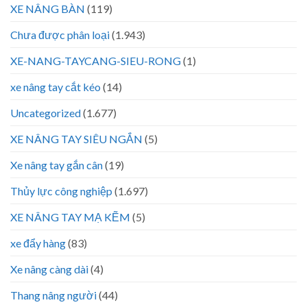
XE NÂNG BÀN
(119)
Chưa được phân loại
(1.943)
XE-NANG-TAYCANG-SIEU-RONG
(1)
xe nâng tay cắt kéo
(14)
Uncategorized
(1.677)
XE NÂNG TAY SIÊU NGẮN
(5)
Xe nâng tay gắn cân
(19)
Thủy lực công nghiệp
(1.697)
XE NÂNG TAY MẠ KẼM
(5)
xe đẩy hàng
(83)
Xe nâng càng dài
(4)
Thang nâng người
(44)