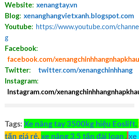
Website:
xenangtay.vn
Blog:
xenanghangvietxanh.blogspot.com
Youtube:
https://www.youtube.com/chan
g
Facebook:
facebook.com/xenangchinhhangnhapkha
Twitter:
twitter.com/xenangchinhhang
Instagram:
Instagram.com/xenangchinhhangnhapkha
Tags:
Xe nâng tay 3500kg hiệu Eoslift
,
tấn giá rẻ
,
xe nâng 3.5 tấn đài loan
,
xe 