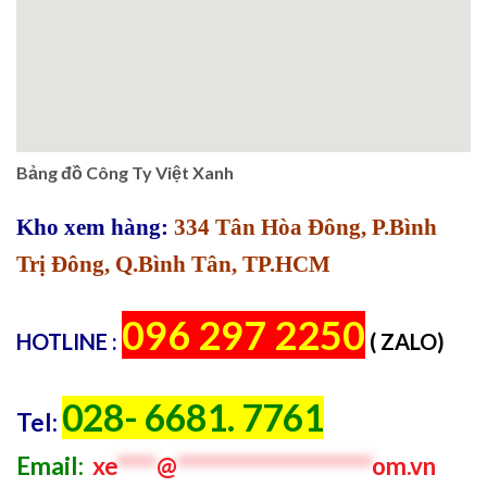
Bảng đồ Công Ty Việt Xanh
Kho xem hàng:
334 Tân Hòa Đông, P.Bình
Trị Đông, Q.Bình Tân, TP.HCM
096 297 2250
HOTLINE :
( ZALO)
028- 6681. 7761
Tel:
Email:
xe
****
@
********************
om.vn