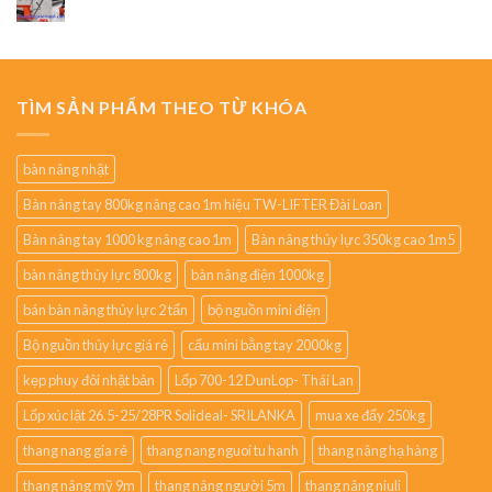
TÌM SẢN PHẨM THEO TỪ KHÓA
bàn nâng nhật
Bàn nâng tay 800kg nâng cao 1m hiệu TW-LIFTER Đài Loan
Bàn nâng tay 1000 kg nâng cao 1m
Bàn nâng thủy lực 350kg cao 1m5
bàn nâng thủy lực 800kg
bàn nâng điện 1000kg
bán bàn nâng thủy lực 2 tấn
bộ nguồn mini điện
Bộ nguồn thủy lực giá rẻ
cẩu mini bằng tay 2000kg
kẹp phuy đôi nhật bản
Lốp 700-12 DunLop- Thái Lan
Lốp xúc lật 26.5-25/28PR Solideal- SRILANKA
mua xe đẩy 250kg
thang nang gia rẻ
thang nang nguoi tu hanh
thang nâng hạ hàng
thang nâng mỹ 9m
thang nâng người 5m
thang nâng niuli