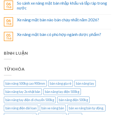
So sánh xe nâng mặt bàn nhập khẩu và lắp ráp trong
06
Th8
nước
Xe nâng mặt bàn nào bán chạy nhất năm 2026?
06
Th8
Xe nâng mặt bàn có phù hợp ngành dược phẩm?
05
Th8
BÌNH LUẬN
TỪ KHÓA
bàn nâng 500kg cao 900mm
bàn nâng gía rẻ
bàn nâng tay
bàn nâng tay 2x nhật bản
bàn nâng tay điện 500kg
bàn nâng tay điện di chuyển 500kg
bàn nâng điện 500kg
bàn nâng điện đài loan
bán xe nâng bàn
bán xe nâng bán tự động.