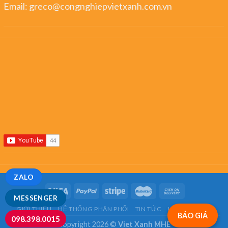
Email:
greco@congnghiepvietxanh.com.vn
ZALO
MESSENGER
GIỚI THIỆU
HỆ THỐNG PHÂN PHỐI
TIN TỨC
LIÊN HỆ
FAQ
BÁO GIÁ
098.398.0015
Copyright 2026 ©
Viet Xanh MHE