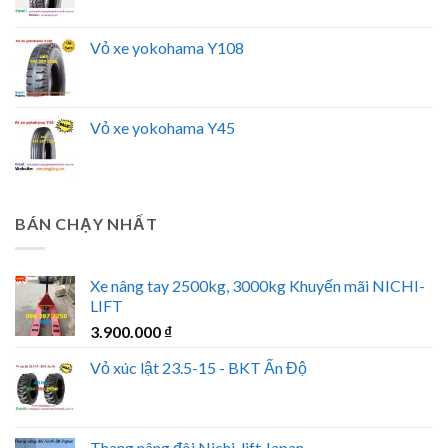
Vỏ xe yokohama Y108
Vỏ xe yokohama Y45
BÁN CHẠY NHẤT
Xe nâng tay 2500kg, 3000kg Khuyến mãi NICHI-
LIFT
3.900.000
₫
Vỏ xúc lật 23.5-15 - BKT Ấn Độ
Thang nâng đôi Nichi-lift Japan