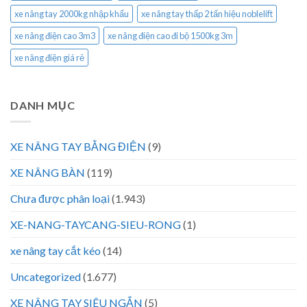
xe nâng tay 2000kg nhập khẩu
xe nâng tay thấp 2 tấn hiệu noblelift
xe nâng điện cao 3m3
xe nâng điện cao đi bộ 1500kg 3m
xe nâng điện giá rẻ
DANH MỤC
XE NÂNG TAY BẰNG ĐIỆN
(9)
XE NÂNG BÀN
(119)
Chưa được phân loại
(1.943)
XE-NANG-TAYCANG-SIEU-RONG
(1)
xe nâng tay cắt kéo
(14)
Uncategorized
(1.677)
XE NÂNG TAY SIÊU NGẮN
(5)