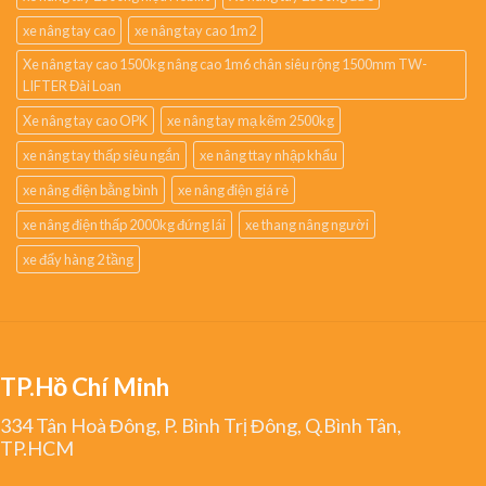
xe nâng tay cao
xe nâng tay cao 1m2
Xe nâng tay cao 1500kg nâng cao 1m6 chân siêu rộng 1500mm TW-
LIFTER Đài Loan
Xe nâng tay cao OPK
xe nâng tay mạ kẽm 2500kg
xe nâng tay thấp siêu ngắn
xe nâng ttay nhập khẩu
xe nâng điện bằng bình
xe nâng điện giá rẻ
xe nâng điện thấp 2000kg đứng lái
xe thang nâng người
xe đẩy hàng 2 tầng
TP.Hồ Chí Minh
334 Tân Hoà Đông, P. Bình Trị Đông, Q.Bình Tân,
TP.HCM