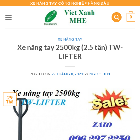
Skip
XE NÂNG TAY CÔNG NGHIỆP HÀNG ĐẦU
to
0
content
XE NÂNG TAY
Xe nâng tay 2500kg (2.5 tấn) TW-
LIFTER
POSTED ON
29 THÁNG 8, 2020
BY
NGOC TIEN
29
Th8