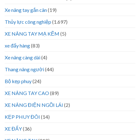
Xe nâng tay gắn cân
(19)
Thủy lực công nghiệp
(1.697)
XE NÂNG TAY MẠ KẼM
(5)
xe đẩy hàng
(83)
Xe nâng càng dài
(4)
Thang nâng người
(44)
Bộ kẹp phuy
(24)
XE NÂNG TAY CAO
(89)
XE NÂNG ĐIỆN NGỒI LÁI
(2)
KẸP PHUY ĐÔI
(14)
XE ĐẨY
(36)