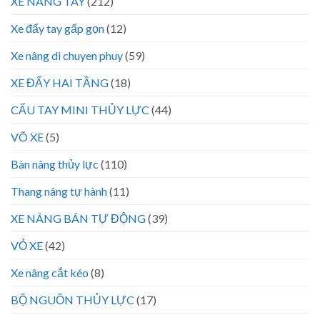
XE NÂNG TAY
(212)
Xe đẩy tay gấp gọn
(12)
Xe nâng di chuyen phuy
(59)
XE ĐẨY HAI TẦNG
(18)
CẨU TAY MINI THỦY LỰC
(44)
VÕ XE
(5)
Bàn nâng thủy lực
(110)
Thang nâng tự hành
(11)
XE NÂNG BÁN TỰ ĐỘNG
(39)
VỎ XE
(42)
Xe nâng cắt kéo
(8)
BỘ NGUỒN THỦY LỰC
(17)