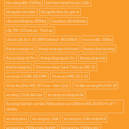
bàn nâng điện 1000kg
bán bàn nâng thủy lực 2 tấn
bộ nguồn mini điện
Bộ nguồn thủy lực giá rẻ
cẩu mini bằng tay 2000kg
kẹp phuy đôi nhật bản
Lốp 700-12 DunLop- Thái Lan
Lốp xúc lật 26.5-25/28PR Solideal- SRILANKA
mua xe đẩy 250kg
thang nang gia rẻ
thang nang nguoi tu hanh
thang nâng hạ hàng
thang nâng mỹ 9m
thang nâng người 5m
thang nâng niuli
thiet bi nâng do
Vỏ hơi xe nâng Tokai Thái Lan 300-15
vỏ xe xúc 0.5/80-18/10PR
Vỏ xe xúc MRF 20.5-25
Vỏ xe Xúc Đào 900-20 Tiron - Hàn Quốc
Vỏ đặc xe nâng Pio 9.00-20
xe nâng 2.5 tấn đài loan
xe nâng cao nhập khẩu
Xe nâng mặt bàn con lăn 350kg nâng cao 1300mm NAL35 NICHI-LIFT –
JAPAN
xe nâng phuy
xe nâng tay 3 tấn
xe nâng tay 5 tấn nhập khẩ
xe nâng tay 2500kg hiệu Noblift
Xe nâng tay 2500kg đức