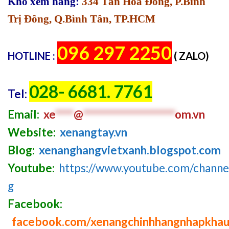
Kho xem hàng:
334 Tân Hòa Đông, P.Bình
Trị Đông, Q.Bình Tân, TP.HCM
096 297 2250
HOTLINE :
( ZALO)
028- 6681. 7761
Tel:
Email:
xe
****
@
********************
om.vn
Website:
xenangtay.vn
Blog:
xenanghangvietxanh.blogspot.com
Youtube:
https://www.youtube.com/chan
g
Facebook:
facebook.com/xenangchinhhangnhapkha