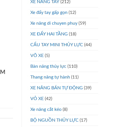
XE NÂNG TAY
(212)
Xe đẩy tay gấp gọn
(12)
Xe nâng di chuyen phuy
(59)
XE ĐẨY HAI TẦNG
(18)
CẨU TAY MINI THỦY LỰC
(44)
VÕ XE
(5)
Bàn nâng thủy lực
(110)
CM
Thang nâng tự hành
(11)
XE NÂNG BÁN TỰ ĐỘNG
(39)
VỎ XE
(42)
Xe nâng cắt kéo
(8)
BỘ NGUỒN THỦY LỰC
(17)