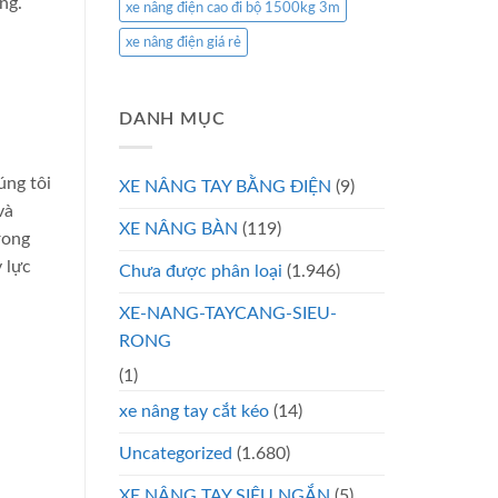
ng.
xe nâng điện cao đi bộ 1500kg 3m
xe nâng điện giá rẻ
DANH MỤC
úng tôi
XE NÂNG TAY BẰNG ĐIỆN
(9)
và
XE NÂNG BÀN
(119)
rong
 lực
Chưa được phân loại
(1.946)
XE-NANG-TAYCANG-SIEU-
RONG
(1)
xe nâng tay cắt kéo
(14)
Uncategorized
(1.680)
XE NÂNG TAY SIÊU NGẮN
(5)