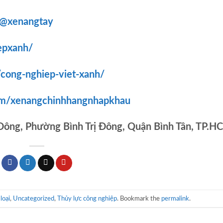
/@xenangtay
epxanh/
/cong-nghiep-viet-xanh/
om/xenangchinhhangnhapkhau
 Đông, Phường Bình Trị Đông, Quận Bình Tân, TP.H
loại
,
Uncategorized
,
Thủy lực công nghiệp
. Bookmark the
permalink
.