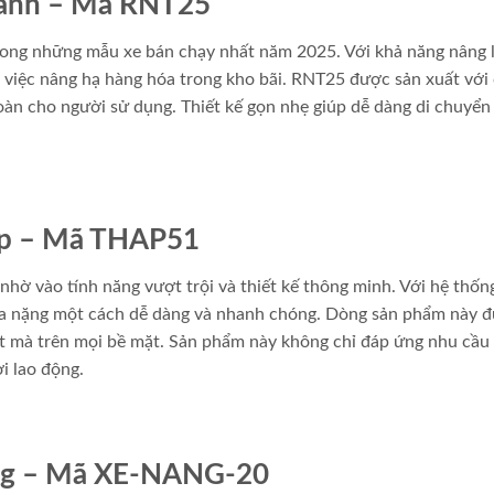
 Xanh – Mã RNT25
trong những mẫu xe bán chạy nhất năm 2025. Với khả năng nâng 
việc nâng hạ hàng hóa trong kho bãi. RNT25 được sản xuất với
oàn cho người sử dụng. Thiết kế gọn nhẹ giúp dễ dàng di chuyển
cấp – Mã THAP51
hờ vào tính năng vượt trội và thiết kế thông minh. Với hệ thốn
a nặng một cách dễ dàng và nhanh chóng. Dòng sản phẩm này 
ượt mà trên mọi bề mặt. Sản phẩm này không chỉ đáp ứng nhu cầu
i lao động.
năng – Mã XE-NANG-20