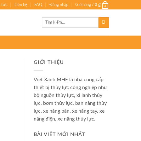
n tức
Liên hệ
FAQ
Đăng nhập
Giỏ hàng /
0
₫
0
Tìm
kiếm:
GIỚI THIỆU
Viet Xanh MHE là nhà cung cấp
thiết bị thủy lực công nghiệp như
bộ nguồn thủy lực, xi lanh thủy
lực, bơm thủy lực, bàn nâng thủy
lực, xe nâng bàn, xe nâng tay, xe
nâng điện, xe nâng thủy lực.
BÀI VIẾT MỚI NHẤT