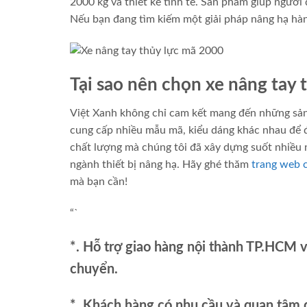
2000 kg và thiết kế tinh tế. Sản phẩm giúp ngườ
Nếu bạn đang tìm kiếm một giải pháp nâng hạ hàng
Tại sao nên chọn xe nâng tay 
Việt Xanh không chỉ cam kết mang đến những sản
cung cấp nhiều mẫu mã, kiểu dáng khác nhau để 
chất lượng mà chúng tôi đã xây dựng suốt nhiều 
ngành thiết bị nâng hạ. Hãy ghé thăm
trang web 
mà bạn cần!
“`
*. Hỗ trợ giao hàng nội thành TP.HCM 
chuyển.
*. Khách hàng có nhu cầu và quan tâm đ