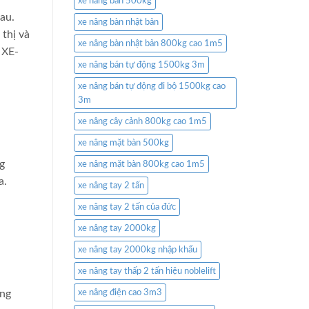
xe nâng bàn 500kg
au.
xe nâng bàn nhật bản
 thị và
xe nâng bàn nhật bản 800kg cao 1m5
 XE-
xe nâng bán tự động 1500kg 3m
xe nâng bán tự động đi bộ 1500kg cao
3m
xe nâng cây cảnh 800kg cao 1m5
xe nâng mặt bàn 500kg
g
xe nâng mặt bàn 800kg cao 1m5
a.
xe nâng tay 2 tấn
xe nâng tay 2 tấn của đức
xe nâng tay 2000kg
xe nâng tay 2000kg nhập khẩu
xe nâng tay thấp 2 tấn hiệu noblelift
ọng
xe nâng điện cao 3m3