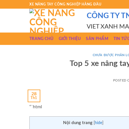
Skip
XE NÂNG TAY CÔNG NGHIỆP HÀNG ĐẦU
to
CÔNG TY T
content
VIET XANH M
TRANG CHỦ
GIỚI THIỆU
SẢN PHẨM
TIN TỨ
CHƯA ĐƯỢC PHÂN L
Top 5 xe nâng ta
POSTED
28
Th1
“`html
Nội dung trang
[
hide
]