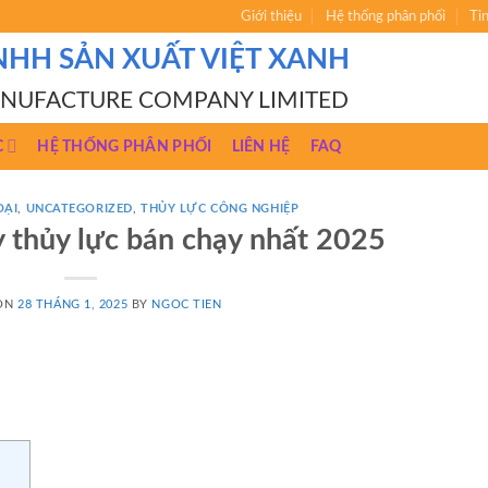
Giới thiệu
Hệ thống phân phối
Ti
NHH SẢN XUẤT VIỆT XANH
ANUFACTURE COMPANY LIMITED
C
HỆ THỐNG PHÂN PHỐI
LIÊN HỆ
FAQ
OẠI
,
UNCATEGORIZED
,
THỦY LỰC CÔNG NGHIỆP
y thủy lực bán chạy nhất 2025
 ON
28 THÁNG 1, 2025
BY
NGOC TIEN