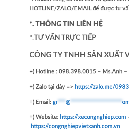
HOTLINE/ZALO/EMAIL để được tư vấn 
*. THÔNG TIN LIÊN HỆ
*.
TƯ VẤN TRỰC TIẾP
CÔNG TY TNHH SẢN XUẤT 
+)
Hotline : 098.398.0015 – Ms.Anh – 
+)
Zalo tại đây =>
https://zalo.me/09
+) Email:
gr
***
@
********************
om
+) Website:
https://xecongnghiep.com
https://congnghiepvietxanh.com.vn