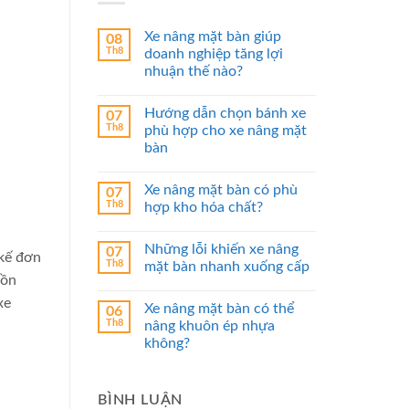
Xe nâng mặt bàn giúp
08
Th8
doanh nghiệp tăng lợi
nhuận thế nào?
Hướng dẫn chọn bánh xe
07
Th8
phù hợp cho xe nâng mặt
bàn
Xe nâng mặt bàn có phù
07
Th8
hợp kho hóa chất?
Những lỗi khiến xe nâng
07
 kế đơn
Th8
mặt bàn nhanh xuống cấp
uồn
xe
Xe nâng mặt bàn có thể
06
Th8
nâng khuôn ép nhựa
không?
BÌNH LUẬN