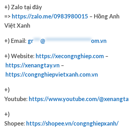
+)
Zalo tại đây
=>
https://zalo.me/0983980015
– Hồng Anh
Việt Xanh
+) Email:
gr
***
@
********************
om.vn
+) Website:
https://xecongnghiep.com
–
https://xenangtay.vn
–
https://congnghiepvietxanh.com.vn
+)
Youtube:
https://www.youtube.com/@xenangta
+)
Shopee:
https://shopee.vn/congnghiepxanh/