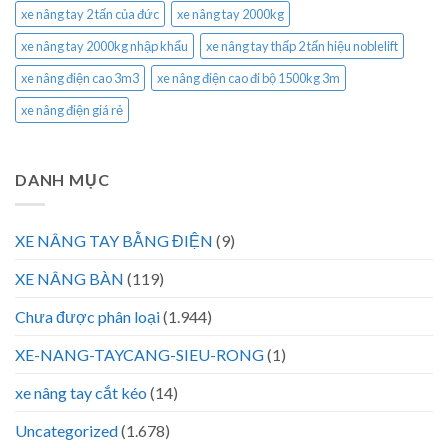
xe nâng tay 2 tấn của đức
xe nâng tay 2000kg
xe nâng tay 2000kg nhập khẩu
xe nâng tay thấp 2 tấn hiệu noblelift
xe nâng điện cao 3m3
xe nâng điện cao đi bộ 1500kg 3m
xe nâng điện giá rẻ
DANH MỤC
XE NÂNG TAY BẰNG ĐIỆN
(9)
XE NÂNG BÀN
(119)
Chưa được phân loại
(1.944)
XE-NANG-TAYCANG-SIEU-RONG
(1)
xe nâng tay cắt kéo
(14)
Uncategorized
(1.678)