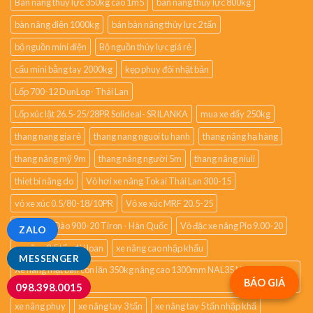
Bàn nâng thủy lực 350kg cao 1m5
bàn nâng thủy lực 800kg
bàn nâng điện 1000kg
bán bàn nâng thủy lực 2 tấn
bộ nguồn mini điện
Bộ nguồn thủy lực giá rẻ
cẩu mini bằng tay 2000kg
kẹp phuy đôi nhật bản
Lốp 700-12 DunLop- Thái Lan
Lốp xúc lật 26.5-25/28PR Solideal- SRILANKA
mua xe đẩy 250kg
thang nang gia rẻ
thang nang nguoi tu hanh
thang nâng hạ hàng
thang nâng mỹ 9m
thang nâng người 5m
thang nâng niuli
thiet bi nâng do
Vỏ hơi xe nâng Tokai Thái Lan 300-15
vỏ xe xúc 0.5/80-18/10PR
Vỏ xe xúc MRF 20.5-25
Vỏ xe Xúc Đào 900-20 Tiron - Hàn Quốc
Vỏ đặc xe nâng Pio 9.00-20
ZALO
xe nâng 2.5 tấn đài loan
xe nâng cao nhập khẩu
MESSENGER
Xe nâng mặt bàn con lăn 350kg nâng cao 1300mm NAL35 NICHI-LIFT –
BÁO GIÁ
JAPAN
098.398.0015
xe nâng phuy
xe nâng tay 3 tấn
xe nâng tay 5 tấn nhập khẩ