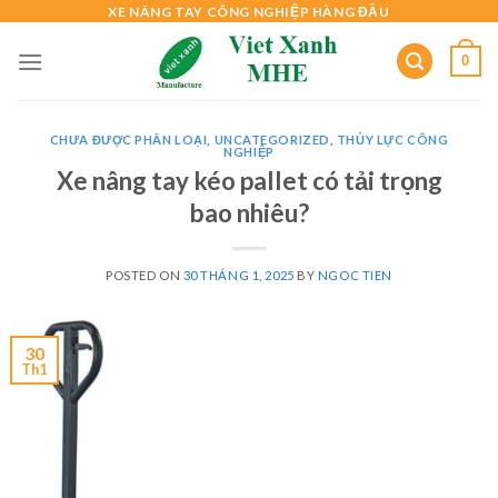
Skip
XE NÂNG TAY CÔNG NGHIỆP HÀNG ĐẦU
to
0
content
CHƯA ĐƯỢC PHÂN LOẠI
,
UNCATEGORIZED
,
THỦY LỰC CÔNG
NGHIỆP
Xe nâng tay kéo pallet có tải trọng
bao nhiêu?
POSTED ON
30 THÁNG 1, 2025
BY
NGOC TIEN
30
Th1