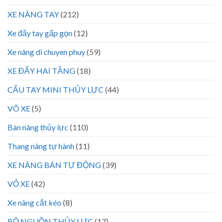
XE NÂNG TAY
(212)
Xe đẩy tay gấp gọn
(12)
Xe nâng di chuyen phuy
(59)
XE ĐẨY HAI TẦNG
(18)
CẨU TAY MINI THỦY LỰC
(44)
VÕ XE
(5)
Bàn nâng thủy lực
(110)
Thang nâng tự hành
(11)
XE NÂNG BÁN TỰ ĐỘNG
(39)
VỎ XE
(42)
Xe nâng cắt kéo
(8)
BỘ NGUỒN THỦY LỰC
(17)