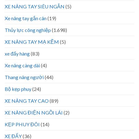
XE NÂNG TAY SIÊU NGẮN
(5)
Xe nâng tay gắn cân
(19)
Thủy lực công nghiệp
(1.698)
XE NÂNG TAY MẠ KẼM
(5)
xe đẩy hàng
(83)
Xe nâng càng dài
(4)
Thang nâng người
(44)
Bộ kẹp phuy
(24)
XE NÂNG TAY CAO
(89)
XE NÂNG ĐIỆN NGỒI LÁI
(2)
KẸP PHUY ĐÔI
(14)
XE ĐẨY
(36)