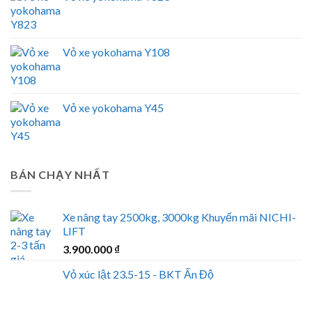
Vỏ xe yokohama Y108
Vỏ xe yokohama Y45
BÁN CHẠY NHẤT
Xe nâng tay 2500kg, 3000kg Khuyến mãi NICHI-
LIFT
3.900.000
₫
Vỏ xúc lật 23.5-15 - BKT Ấn Độ