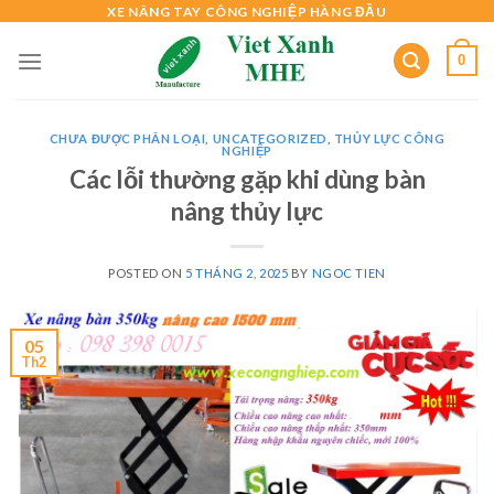
Skip
XE NÂNG TAY CÔNG NGHIỆP HÀNG ĐẦU
to
0
content
CHƯA ĐƯỢC PHÂN LOẠI
,
UNCATEGORIZED
,
THỦY LỰC CÔNG
NGHIỆP
Các lỗi thường gặp khi dùng bàn
nâng thủy lực
POSTED ON
5 THÁNG 2, 2025
BY
NGOC TIEN
05
Th2