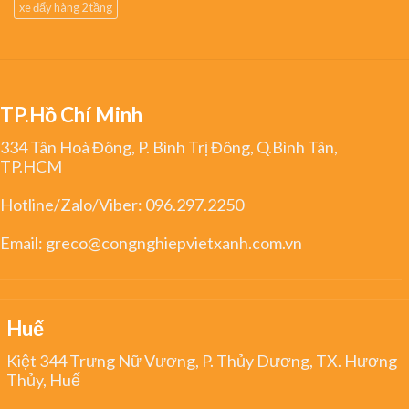
xe đẩy hàng 2 tầng
TP.Hồ Chí Minh
334 Tân Hoà Đông, P. Bình Trị Đông, Q.Bình Tân,
TP.HCM
Hotline/Zalo/Viber:
096.297.2250
Email:
greco@congnghiepvietxanh.com.vn
Huế
Kiệt 344 Trưng Nữ Vương, P. Thủy Dương, TX. Hương
Thủy, Huế