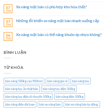
Xe nâng mặt bàn có phù hợp kho hóa chất?
07
Th8
Những lỗi khiến xe nâng mặt bàn nhanh xuống cấp
07
Th8
Xe nâng mặt bàn có thể nâng khuôn ép nhựa không?
06
Th8
BÌNH LUẬN
TỪ KHÓA
bàn nâng 500kg cao 900mm
bàn nâng gía rẻ
bàn nâng tay
bàn nâng tay 2x nhật bản
bàn nâng tay điện 500kg
bàn nâng tay điện di chuyển 500kg
bàn nâng điện 500kg
bàn nâng điện đài loan
bán xe nâng bàn
bán xe nâng bán tự động.