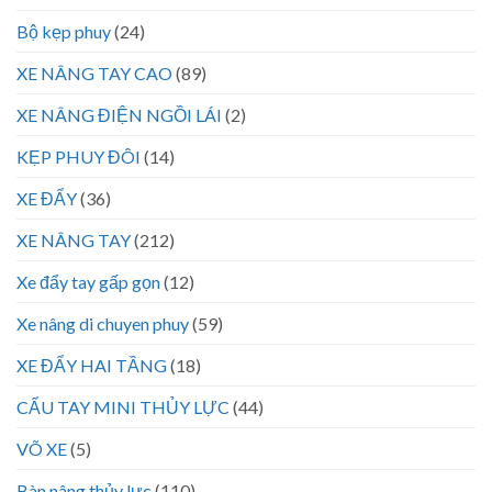
Bộ kẹp phuy
(24)
XE NÂNG TAY CAO
(89)
XE NÂNG ĐIỆN NGỒI LÁI
(2)
KẸP PHUY ĐÔI
(14)
XE ĐẨY
(36)
XE NÂNG TAY
(212)
Xe đẩy tay gấp gọn
(12)
Xe nâng di chuyen phuy
(59)
XE ĐẨY HAI TẦNG
(18)
CẨU TAY MINI THỦY LỰC
(44)
VÕ XE
(5)
Bàn nâng thủy lực
(110)