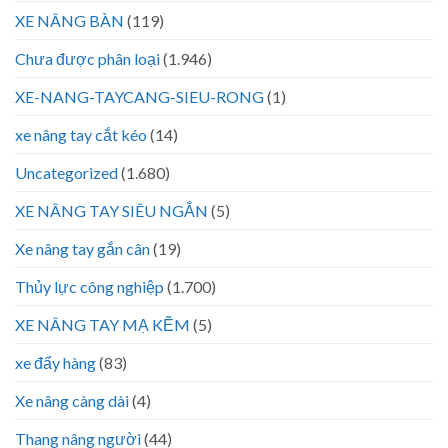
XE NÂNG BÀN
(119)
Chưa được phân loại
(1.946)
XE-NANG-TAYCANG-SIEU-RONG
(1)
xe nâng tay cắt kéo
(14)
Uncategorized
(1.680)
XE NÂNG TAY SIÊU NGẮN
(5)
Xe nâng tay gắn cân
(19)
Thủy lực công nghiệp
(1.700)
XE NÂNG TAY MẠ KẼM
(5)
xe đẩy hàng
(83)
Xe nâng càng dài
(4)
Thang nâng người
(44)