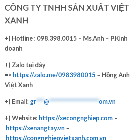
CÔNG TY TNHH SẢN XUẤT VIỆT
XANH
+)
Hotline : 098.398.0015 – Ms.Anh – P.Kinh
doanh
+)
Zalo tại đây
=>
https://zalo.me/0983980015
– Hồng Anh
Việt Xanh
+) Email:
gr
***
@
********************
om.vn
+) Website:
https://xecongnghiep.com
–
https://xenangtay.vn
–
https://congnghiepvietxanh.com.vn