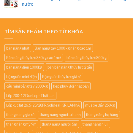
nước
TÌM SẢN PHẨM THEO TỪ KHÓA
bàn nâng nhật
Bàn nâng tay 1000 kg nâng cao 1m
Bàn nâng thủy lực 350kg cao 1m5
bàn nâng thủy lực 800kg
bàn nâng điện 1000kg
bán bàn nâng thủy lực 2 tấn
bộ nguồn mini điện
Bộ nguồn thủy lực giá rẻ
cẩu mini bằng tay 2000kg
kẹp phuy đôi nhật bản
Lốp 700-12 DunLop- Thái Lan
Lốp xúc lật 26.5-25/28PR Solideal- SRILANKA
mua xe đẩy 250kg
thang nang gia rẻ
thang nang nguoi tu hanh
thang nâng hạ hàng
thang nâng mỹ 9m
thang nâng người 5m
thang nâng niuli