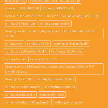
thiet bi nâng do
Vỏ hơi xe nâng Tokai Thái Lan 300-15
vỏ xe xúc 0.5/80-18/10PR
Vỏ xe xúc MRF 20.5-25
Vỏ xe Xúc Đào 900-20 Tiron - Hàn Quốc
Vỏ đặc xe nâng Pio 9.00-20
xe nâng 2.5 tấn đài loan
xe nâng cao nhập khẩu
Xe nâng mặt bàn con lăn 350kg nâng cao 1300mm NAL35 NICHI-LIFT –
JAPAN
xe nâng phuy
xe nâng tay 3 tấn
xe nâng tay 5 tấn nhập khẩ
xe nâng tay 2500kg hiệu Noblift
Xe nâng tay 2500kg đức
xe nâng tay cao
xe nâng tay cao 1m2
Xe nâng tay cao 1500kg nâng cao 1m6 chân siêu rộng 1500mm TW-
LIFTER Đài Loan
Xe nâng tay cao OPK
xe nâng tay mạ kẽm 2500kg
xe nâng tay thấp siêu ngắn
xe nâng ttay nhập khẩu
xe nâng điện bằng bình
xe nâng điện giá rẻ
xe nâng điện thấp 2000kg đứng lái
xe thang nâng người