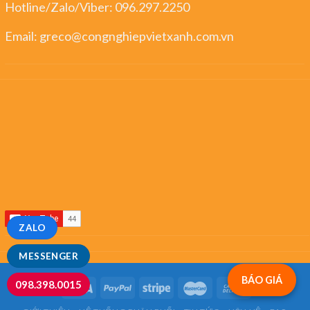
Hotline/Zalo/Viber:
096.297.2250
Email:
greco@congnghiepvietxanh.com.vn
ZALO
MESSENGER
BÁO GIÁ
098.398.0015