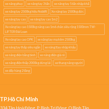
xe nâng phuy
xe nâng tay 3 tấn
xe nâng tay 5 tấn nhập khẩ
xe nâng tay 2500kg hiệu Noblift
Xe nâng tay 2500kg đức
xe nâng tay cao
xe nâng tay cao 1m2
Xe nâng tay cao 1500kg nâng cao 1m6 chân siêu rộng 1500mm TW-
LIFTER Đài Loan
Xe nâng tay cao OPK
xe nâng tay mạ kẽm 2500kg
xe nâng tay thấp siêu ngắn
xe nâng ttay nhập khẩu
xe nâng điện bằng bình
xe nâng điện giá rẻ
xe nâng điện thấp 2000kg đứng lái
xe thang nâng người
xe đẩy hàng 2 tầng
TP.Hồ Chí Minh
334 Tân Hoà Đông, P. Bình Trị Đông, Q.Bình Tân,