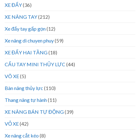
XE ĐẨY
(36)
XE NÂNG TAY
(212)
Xe đẩy tay gấp gọn
(12)
Xe nâng di chuyen phuy
(59)
XE ĐẨY HAI TẦNG
(18)
CẨU TAY MINI THỦY LỰC
(44)
VÕ XE
(5)
Bàn nâng thủy lực
(110)
Thang nâng tự hành
(11)
XE NÂNG BÁN TỰ ĐỘNG
(39)
VỎ XE
(42)
Xe nâng cắt kéo
(8)