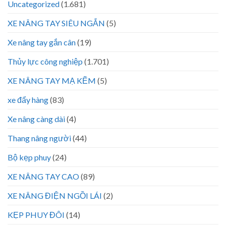
Uncategorized
(1.681)
XE NÂNG TAY SIÊU NGẮN
(5)
Xe nâng tay gắn cân
(19)
Thủy lực công nghiệp
(1.701)
XE NÂNG TAY MẠ KẼM
(5)
xe đẩy hàng
(83)
Xe nâng càng dài
(4)
Thang nâng người
(44)
Bộ kẹp phuy
(24)
XE NÂNG TAY CAO
(89)
XE NÂNG ĐIỆN NGỒI LÁI
(2)
KẸP PHUY ĐÔI
(14)