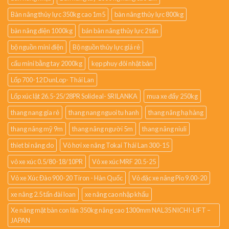
Bàn nâng thủy lực 350kg cao 1m5
bàn nâng thủy lực 800kg
bàn nâng điện 1000kg
bán bàn nâng thủy lực 2 tấn
bộ nguồn mini điện
Bộ nguồn thủy lực giá rẻ
cẩu mini bằng tay 2000kg
kẹp phuy đôi nhật bản
Lốp 700-12 DunLop- Thái Lan
Lốp xúc lật 26.5-25/28PR Solideal- SRILANKA
mua xe đẩy 250kg
thang nang gia rẻ
thang nang nguoi tu hanh
thang nâng hạ hàng
thang nâng mỹ 9m
thang nâng người 5m
thang nâng niuli
thiet bi nâng do
Vỏ hơi xe nâng Tokai Thái Lan 300-15
vỏ xe xúc 0.5/80-18/10PR
Vỏ xe xúc MRF 20.5-25
Vỏ xe Xúc Đào 900-20 Tiron - Hàn Quốc
Vỏ đặc xe nâng Pio 9.00-20
xe nâng 2.5 tấn đài loan
xe nâng cao nhập khẩu
Xe nâng mặt bàn con lăn 350kg nâng cao 1300mm NAL35 NICHI-LIFT –
JAPAN