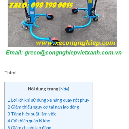
“`html
Nội dung trang
[
hide
]
1
Lợi ích khi sử dụng xe nâng quay rót phuy
2
Giảm thiểu nguy cơ tai nạn lao động
3
Tăng hiệu suất làm việc
4
Cải thiện quản lý kho
5
Giảm chi phí lao động