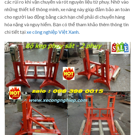
các rủi ro khi vận chuyển và rót nguyên liệu từ phuy. Nhờ vào
những thiết kế thông minh, xe nâng này giúp đảm bảo an toàn
cho người lao động bằng cách hạn chế phải di chuyển hàng
hóa nặng và nguy hiểm. Bạn có thể tham khảo thêm thông tin
chi tiết tại
xe công nghiệp Việt Xanh
.