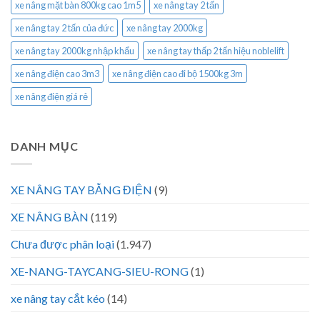
xe nâng mặt bàn 800kg cao 1m5
xe nâng tay 2 tấn
xe nâng tay 2 tấn của đức
xe nâng tay 2000kg
xe nâng tay 2000kg nhập khẩu
xe nâng tay thấp 2 tấn hiệu noblelift
xe nâng điện cao 3m3
xe nâng điện cao đi bộ 1500kg 3m
xe nâng điện giá rẻ
DANH MỤC
XE NÂNG TAY BẰNG ĐIỆN
(9)
XE NÂNG BÀN
(119)
Chưa được phân loại
(1.947)
XE-NANG-TAYCANG-SIEU-RONG
(1)
xe nâng tay cắt kéo
(14)