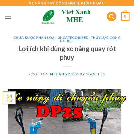
Skip
XE NÂNG TAY CÔNG NGHIỆP HÀNG ĐẦU
to
0
content
CHƯA ĐƯỢC PHÂN LOẠI
,
UNCATEGORIZED
,
THỦY LỰC CÔNG
NGHIỆP
Lợi ích khi dùng xe nâng quay rót
phuy
POSTED ON
14 THÁNG 2, 2025
BY
NGOC TIEN
14
Th2