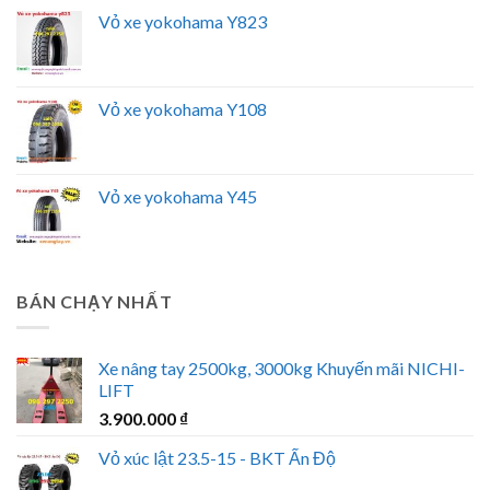
Vỏ xe yokohama Y823
Vỏ xe yokohama Y108
Vỏ xe yokohama Y45
BÁN CHẠY NHẤT
Xe nâng tay 2500kg, 3000kg Khuyến mãi NICHI-
LIFT
3.900.000
₫
Vỏ xúc lật 23.5-15 - BKT Ấn Độ