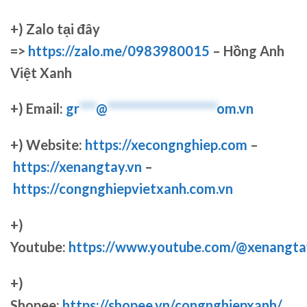
+)
Zalo tại đây
=>
https://zalo.me/0983980015
– Hồng Anh
Việt Xanh
+) Email:
gr
***
@
********************
om.vn
+) Website:
https://xecongnghiep.com
–
https://xenangtay.vn
–
https://congnghiepvietxanh.com.vn
+)
Youtube:
https://www.youtube.com/@xenangta
+)
Shopee:
https://shopee.vn/congnghiepxanh/