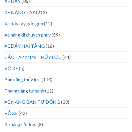
XE ĐẨY
(36)
XE NÂNG TAY
(212)
Xe đẩy tay gấp gọn
(12)
Xe nâng di chuyen phuy
(59)
XE ĐẨY HAI TẦNG
(18)
CẨU TAY MINI THỦY LỰC
(44)
VÕ XE
(5)
Bàn nâng thủy lực
(110)
Thang nâng tự hành
(11)
XE NÂNG BÁN TỰ ĐỘNG
(39)
VỎ XE
(42)
Xe nâng cắt kéo
(8)