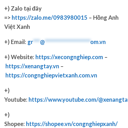
+)
Zalo tại đây
=>
https://zalo.me/0983980015
– Hồng Anh
Việt Xanh
+) Email:
gr
***
@
********************
om.vn
+) Website:
https://xecongnghiep.com
–
https://xenangtay.vn
–
https://congnghiepvietxanh.com.vn
+)
Youtube:
https://www.youtube.com/@xenangta
+)
Shopee:
https://shopee.vn/congnghiepxanh/