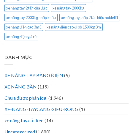
xe nâng tay 2 tấn của đức
xe nâng tay 2000kg
xe nâng tay 2000kg nhập khẩu
xe nâng tay thấp 2 tấn hiệu noblelift
xe nâng điện cao 3m3
xe nâng điện cao đi bộ 1500kg 3m
xe nâng điện giá rẻ
DANH MỤC
XE NÂNG TAY BẰNG ĐIỆN
(9)
XE NÂNG BÀN
(119)
Chưa được phân loại
(1.946)
XE-NANG-TAYCANG-SIEU-RONG
(1)
xe nâng tay cắt kéo
(14)
Uncategorized
(1.680)