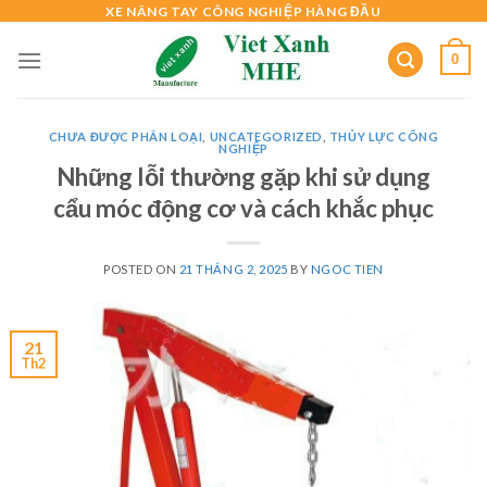
Skip
XE NÂNG TAY CÔNG NGHIỆP HÀNG ĐẦU
to
0
content
CHƯA ĐƯỢC PHÂN LOẠI
,
UNCATEGORIZED
,
THỦY LỰC CÔNG
NGHIỆP
Những lỗi thường gặp khi sử dụng
cẩu móc động cơ và cách khắc phục
POSTED ON
21 THÁNG 2, 2025
BY
NGOC TIEN
21
Th2