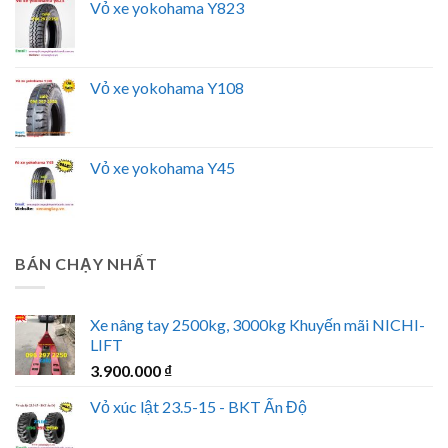
Vỏ xe yokohama Y823
Vỏ xe yokohama Y108
Vỏ xe yokohama Y45
BÁN CHẠY NHẤT
Xe nâng tay 2500kg, 3000kg Khuyến mãi NICHI-
LIFT
3.900.000
₫
Vỏ xúc lật 23.5-15 - BKT Ấn Độ