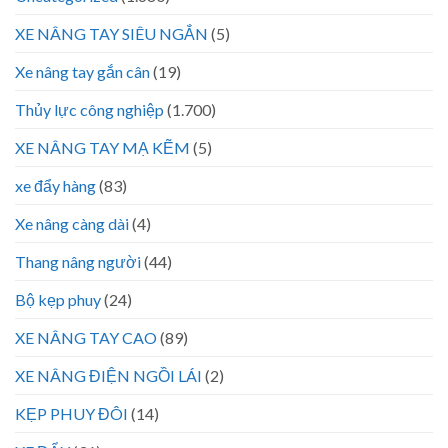
XE NÂNG TAY SIÊU NGẮN
(5)
Xe nâng tay gắn cân
(19)
Thủy lực công nghiệp
(1.700)
XE NÂNG TAY MẠ KẼM
(5)
xe đẩy hàng
(83)
Xe nâng càng dài
(4)
Thang nâng người
(44)
Bộ kẹp phuy
(24)
XE NÂNG TAY CAO
(89)
XE NÂNG ĐIỆN NGỒI LÁI
(2)
KẸP PHUY ĐÔI
(14)