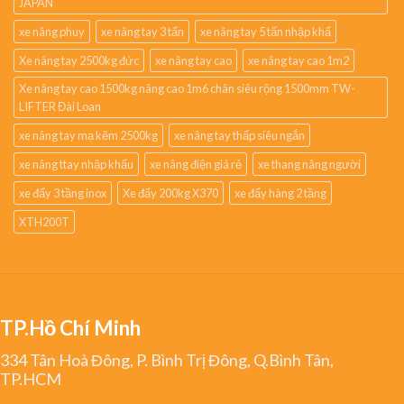
JAPAN
xe nâng phuy
xe nâng tay 3 tấn
xe nâng tay 5 tấn nhập khẩ
Xe nâng tay 2500kg đức
xe nâng tay cao
xe nâng tay cao 1m2
Xe nâng tay cao 1500kg nâng cao 1m6 chân siêu rộng 1500mm TW-
LIFTER Đài Loan
xe nâng tay mạ kẽm 2500kg
xe nâng tay thấp siêu ngắn
xe nâng ttay nhập khẩu
xe nâng điện giá rẻ
xe thang nâng người
xe đẩy 3 tầng inox
Xe đẩy 200kg X370
xe đẩy hàng 2 tầng
XTH200T
TP.Hồ Chí Minh
334 Tân Hoà Đông, P. Bình Trị Đông, Q.Bình Tân,
TP.HCM