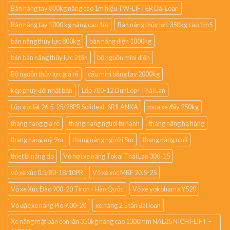
Bàn nâng tay 800kg nâng cao 1m hiệu TW-LIFTER Đài Loan
Bàn nâng tay 1000 kg nâng cao 1m
Bàn nâng thủy lực 350kg cao 1m5
bàn nâng thủy lực 800kg
bàn nâng điện 1000kg
bán bàn nâng thủy lực 2 tấn
bộ nguồn mini điện
Bộ nguồn thủy lực giá rẻ
cẩu mini bằng tay 2000kg
kẹp phuy đôi nhật bản
Lốp 700-12 DunLop- Thái Lan
Lốp xúc lật 26.5-25/28PR Solideal- SRILANKA
mua xe đẩy 250kg
thang nang gia rẻ
thang nang nguoi tu hanh
thang nâng hạ hàng
thang nâng mỹ 9m
thang nâng người 5m
thang nâng niuli
thiet bi nâng do
Vỏ hơi xe nâng Tokai Thái Lan 300-15
vỏ xe xúc 0.5/80-18/10PR
Vỏ xe xúc MRF 20.5-25
Vỏ xe Xúc Đào 900-20 Tiron - Hàn Quốc
Vỏ xe yokohama Y520
Vỏ đặc xe nâng Pio 9.00-20
xe nâng 2.5 tấn đài loan
Xe nâng mặt bàn con lăn 350kg nâng cao 1300mm NAL35 NICHI-LIFT –