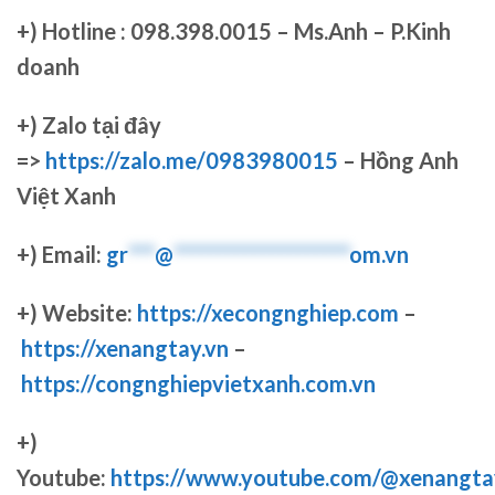
+)
Hotline : 098.398.0015 – Ms.Anh – P.Kinh
doanh
+)
Zalo tại đây
=>
https://zalo.me/0983980015
– Hồng Anh
Việt Xanh
+) Email:
gr
***
@
********************
om.vn
+) Website:
https://xecongnghiep.com
–
https://xenangtay.vn
–
https://congnghiepvietxanh.com.vn
+)
Youtube:
https://www.youtube.com/@xenangta