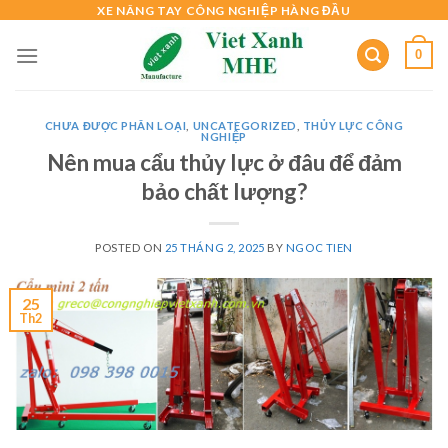
Skip
XE NÂNG TAY CÔNG NGHIỆP HÀNG ĐẦU
to
0
content
CHƯA ĐƯỢC PHÂN LOẠI
,
UNCATEGORIZED
,
THỦY LỰC CÔNG
NGHIỆP
Nên mua cẩu thủy lực ở đâu để đảm
bảo chất lượng?
POSTED ON
25 THÁNG 2, 2025
BY
NGOC TIEN
25
Th2