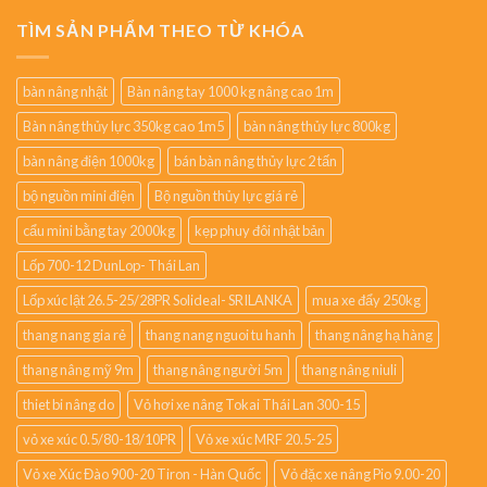
TÌM SẢN PHẨM THEO TỪ KHÓA
bàn nâng nhật
Bàn nâng tay 1000 kg nâng cao 1m
Bàn nâng thủy lực 350kg cao 1m5
bàn nâng thủy lực 800kg
bàn nâng điện 1000kg
bán bàn nâng thủy lực 2 tấn
bộ nguồn mini điện
Bộ nguồn thủy lực giá rẻ
cẩu mini bằng tay 2000kg
kẹp phuy đôi nhật bản
Lốp 700-12 DunLop- Thái Lan
Lốp xúc lật 26.5-25/28PR Solideal- SRILANKA
mua xe đẩy 250kg
thang nang gia rẻ
thang nang nguoi tu hanh
thang nâng hạ hàng
thang nâng mỹ 9m
thang nâng người 5m
thang nâng niuli
thiet bi nâng do
Vỏ hơi xe nâng Tokai Thái Lan 300-15
vỏ xe xúc 0.5/80-18/10PR
Vỏ xe xúc MRF 20.5-25
Vỏ xe Xúc Đào 900-20 Tiron - Hàn Quốc
Vỏ đặc xe nâng Pio 9.00-20