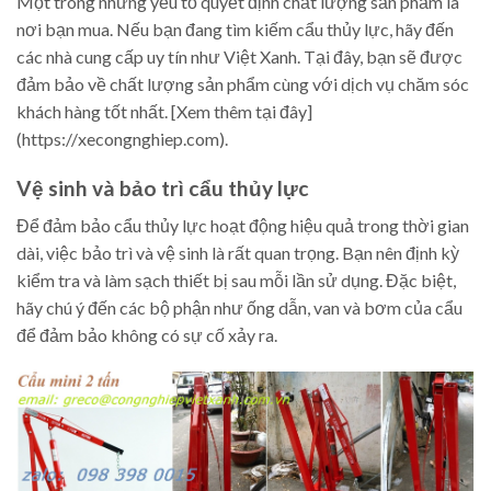
Một trong những yếu tố quyết định chất lượng sản phẩm là
nơi bạn mua. Nếu bạn đang tìm kiếm cẩu thủy lực, hãy đến
các nhà cung cấp uy tín như Việt Xanh. Tại đây, bạn sẽ được
đảm bảo về chất lượng sản phẩm cùng với dịch vụ chăm sóc
khách hàng tốt nhất. [Xem thêm tại đây]
(https://xecongnghiep.com).
Vệ sinh và bảo trì cẩu thủy lực
Để đảm bảo cẩu thủy lực hoạt động hiệu quả trong thời gian
dài, việc bảo trì và vệ sinh là rất quan trọng. Bạn nên định kỳ
kiểm tra và làm sạch thiết bị sau mỗi lần sử dụng. Đặc biệt,
hãy chú ý đến các bộ phận như ống dẫn, van và bơm của cẩu
để đảm bảo không có sự cố xảy ra.