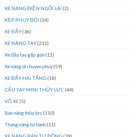
XE NÂNG ĐIỆN NGỒI LÁI
(2)
KẸP PHUY ĐÔI
(14)
XE ĐẨY
(36)
XE NÂNG TAY
(212)
Xe đẩy tay gấp gọn
(12)
Xe nâng di chuyen phuy
(59)
XE ĐẨY HAI TẦNG
(18)
CẨU TAY MINI THỦY LỰC
(44)
VÕ XE
(5)
Bàn nâng thủy lực
(110)
Thang nâng tự hành
(11)
XE NÂNG BÁN TỰ ĐỘNG
(39)