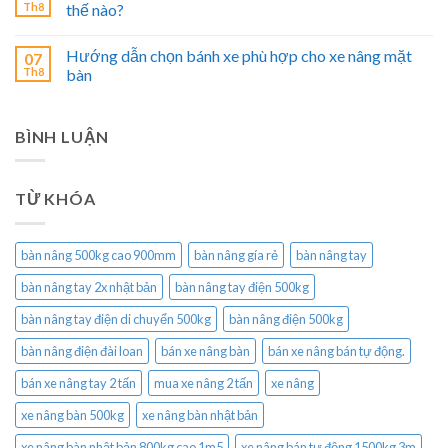
Th8
thế nào?
Hướng dẫn chọn bánh xe phù hợp cho xe nâng mặt
07
Th8
bàn
BÌNH LUẬN
TỪ KHÓA
bàn nâng 500kg cao 900mm
bàn nâng gía rẻ
bàn nâng tay
bàn nâng tay 2x nhật bản
bàn nâng tay điện 500kg
bàn nâng tay điện di chuyển 500kg
bàn nâng điện 500kg
bàn nâng điện đài loan
bán xe nâng bàn
bán xe nâng bán tự động.
bán xe nâng tay 2 tấn
mua xe nâng 2 tấn
xe nâng
xe nâng bàn 500kg
xe nâng bàn nhật bản
xe nâng bàn nhật bản 800kg cao 1m5
xe nâng bán tự động 1500kg 3m