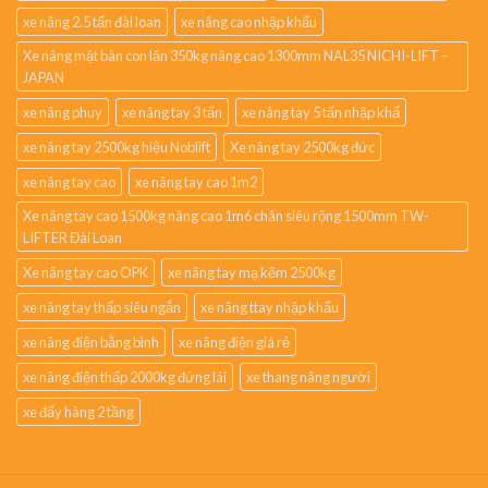
xe nâng 2.5 tấn đài loan
xe nâng cao nhập khẩu
Xe nâng mặt bàn con lăn 350kg nâng cao 1300mm NAL35 NICHI-LIFT –
JAPAN
xe nâng phuy
xe nâng tay 3 tấn
xe nâng tay 5 tấn nhập khẩ
xe nâng tay 2500kg hiệu Noblift
Xe nâng tay 2500kg đức
xe nâng tay cao
xe nâng tay cao 1m2
Xe nâng tay cao 1500kg nâng cao 1m6 chân siêu rộng 1500mm TW-
LIFTER Đài Loan
Xe nâng tay cao OPK
xe nâng tay mạ kẽm 2500kg
xe nâng tay thấp siêu ngắn
xe nâng ttay nhập khẩu
xe nâng điện bằng bình
xe nâng điện giá rẻ
xe nâng điện thấp 2000kg đứng lái
xe thang nâng người
xe đẩy hàng 2 tầng