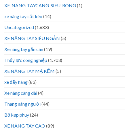
XE-NANG-TAYCANG-SIEU-RONG
(1)
xe nâng tay cắt kéo
(14)
Uncategorized
(1.683)
XE NÂNG TAY SIÊU NGẮN
(5)
Xe nâng tay gắn cân
(19)
Thủy lực công nghiệp
(1.703)
XE NÂNG TAY MẠ KẼM
(5)
xe đẩy hàng
(83)
Xe nâng càng dài
(4)
Thang nâng người
(44)
Bộ kẹp phuy
(24)
XE NÂNG TAY CAO
(89)