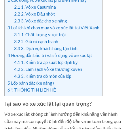
2.1
1. Vỏ xe Casumina
2.2
2. Vỏ xe Dầu nhớt
2.3
3. Vỏ xe đặc cho xe nâng
3
Lợi ích khi chọn mua vỏ xe xúc lật tại Việt Xanh
3.1
1. Chất lượng vượt trội
3.2
2. Giá cả cạnh tranh
3.3
3. Dịch vụ khách hàng tận tình
4
Hướng dẫn bảo trì và sử dụng vỏ xe xúc lật
4.1
1. Kiểm tra áp suất lốp định kỳ
4.2
2. Làm sạch vỏ xe thường xuyên
4.3
3. Kiểm tra độ mòn của lốp
5
Lốp bánh đặc (xe nâng)
6
*. THÔNG TIN LIÊN HỆ
Tại sao vỏ xe xúc lật lại quan trọng?
Vỏ xe xúc lật không chỉ ảnh hưởng đến khả năng vận hành
của máy mà còn quyết định đến độ bền và an toàn trong quá
trình làm việc. Những dòng vỏ xe tốt sẽ giúp giảm thiểu tình