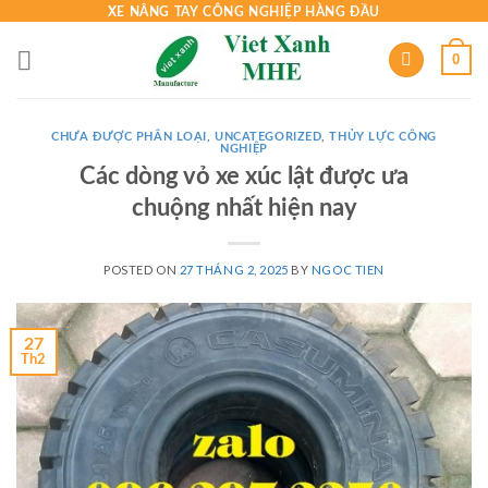
Skip
XE NÂNG TAY CÔNG NGHIỆP HÀNG ĐẦU
to
0
content
CHƯA ĐƯỢC PHÂN LOẠI
,
UNCATEGORIZED
,
THỦY LỰC CÔNG
NGHIỆP
Các dòng vỏ xe xúc lật được ưa
chuộng nhất hiện nay
POSTED ON
27 THÁNG 2, 2025
BY
NGOC TIEN
27
Th2