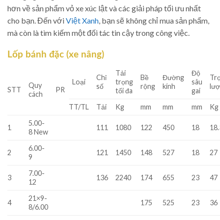
hơn về sản phẩm vỏ xe xúc lật và các giải pháp tối ưu nhất
cho bạn. Đến với
Việt Xanh
, bạn sẽ không chỉ mua sản phẩm,
mà còn là tìm kiếm một đối tác tin cậy trong công việc.
Lốp bánh đặc (xe nâng)
Tải
Độ
Chỉ
Bề
Đường
Tr
Loại
trọng
sâu
Quy
số
rộng
kính
lư
STT
PR
tối đa
gai
cách
TT/TL
Tải
Kg
mm
mm
mm
Kg
5.00-
1
111
1080
122
450
18
18.
8 New
6.00-
2
121
1450
148
527
18
27
9
7.00-
3
136
2240
174
655
23
47
12
21×9-
4
175
525
23
36
8/6.00