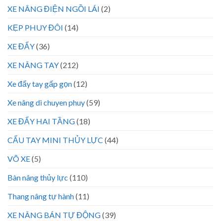
XE NÂNG ĐIỆN NGỒI LÁI
(2)
KẸP PHUY ĐÔI
(14)
XE ĐẨY
(36)
XE NÂNG TAY
(212)
Xe đẩy tay gấp gọn
(12)
Xe nâng di chuyen phuy
(59)
XE ĐẨY HAI TẦNG
(18)
CẨU TAY MINI THỦY LỰC
(44)
VÕ XE
(5)
Bàn nâng thủy lực
(110)
Thang nâng tự hành
(11)
XE NÂNG BÁN TỰ ĐỘNG
(39)