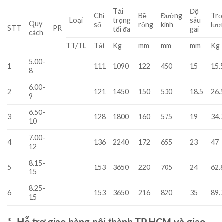
Tải
Độ
Chỉ
Bề
Đường
Tr
Loại
trọng
sâu
Quy
số
rộng
kính
lượ
STT
PR
tối đa
gai
cách
TT/TL
Tải
Kg
mm
mm
mm
Kg
5.00-
1
111
1090
122
450
15
15.
8
6.00-
2
121
1450
150
530
18.5
26.
9
6.50-
3
128
1800
160
575
19
34.
10
7.00-
4
136
2240
172
655
23
47
12
8.15-
5
153
3650
220
705
24
62.
15
8.25-
6
153
3650
216
820
35
89.
15