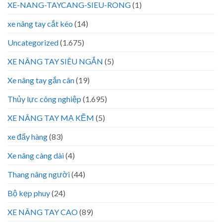
XE-NANG-TAYCANG-SIEU-RONG
(1)
xe nâng tay cắt kéo
(14)
Uncategorized
(1.675)
XE NÂNG TAY SIÊU NGẮN
(5)
Xe nâng tay gắn cân
(19)
Thủy lực công nghiệp
(1.695)
XE NÂNG TAY MẠ KẼM
(5)
xe đẩy hàng
(83)
Xe nâng càng dài
(4)
Thang nâng người
(44)
Bộ kẹp phuy
(24)
XE NÂNG TAY CAO
(89)