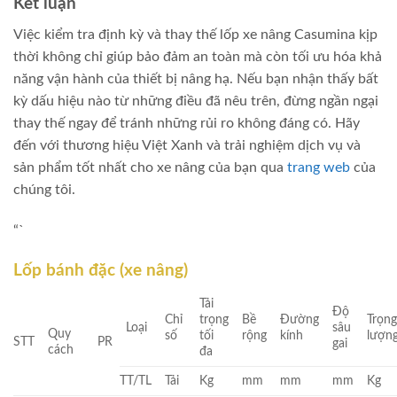
Kết luận
Việc kiểm tra định kỳ và thay thế lốp xe nâng Casumina kịp
thời không chỉ giúp bảo đảm an toàn mà còn tối ưu hóa khả
năng vận hành của thiết bị nâng hạ. Nếu bạn nhận thấy bất
kỳ dấu hiệu nào từ những điều đã nêu trên, đừng ngần ngại
thay thế ngay để tránh những rủi ro không đáng có. Hãy
đến với thương hiệu Việt Xanh và trải nghiệm dịch vụ và
sản phẩm tốt nhất cho xe nâng của bạn qua
trang web
của
chúng tôi.
“`
Lốp bánh đặc (xe nâng)
Tải
Độ
Chỉ
trọng
Bề
Đường
Trọn
Loại
sâu
Quy
số
tối
rộng
kính
lượn
STT
PR
gai
cách
đa
TT/TL
Tải
Kg
mm
mm
mm
Kg