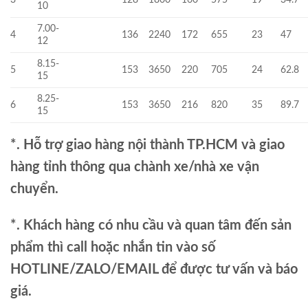
10
7.00-
4
136
2240
172
655
23
47
12
8.15-
5
153
3650
220
705
24
62.8
15
8.25-
6
153
3650
216
820
35
89.7
15
*. Hỗ trợ giao hàng nội thành TP.HCM và giao
hàng tỉnh thông qua chành xe/nhà xe vận
chuyển.
*. Khách hàng có nhu cầu và quan tâm đến sản
phẩm thì call hoặc nhắn tin vào số
HOTLINE/ZALO/EMAIL để được tư vấn và báo
giá.