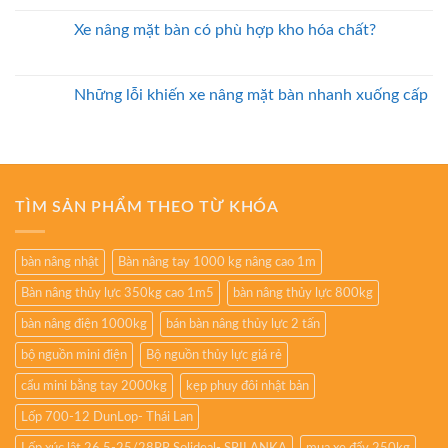
Xe nâng mặt bàn có phù hợp kho hóa chất?
Những lỗi khiến xe nâng mặt bàn nhanh xuống cấp
TÌM SẢN PHẨM THEO TỪ KHÓA
bàn nâng nhật
Bàn nâng tay 1000 kg nâng cao 1m
Bàn nâng thủy lực 350kg cao 1m5
bàn nâng thủy lực 800kg
bàn nâng điện 1000kg
bán bàn nâng thủy lực 2 tấn
bộ nguồn mini điện
Bộ nguồn thủy lực giá rẻ
cẩu mini bằng tay 2000kg
kẹp phuy đôi nhật bản
Lốp 700-12 DunLop- Thái Lan