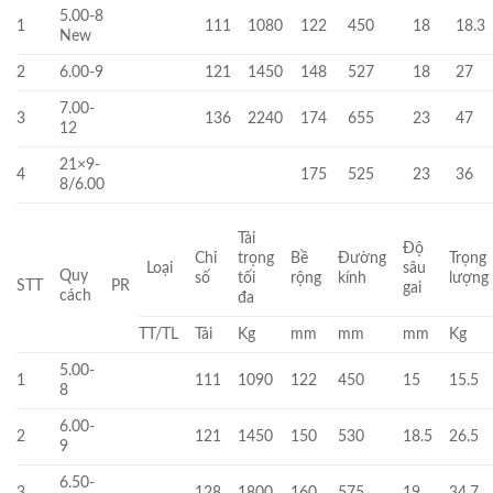
5.00-8
1
111
1080
122
450
18
18.3
New
2
6.00-9
121
1450
148
527
18
27
7.00-
3
136
2240
174
655
23
47
12
21×9-
4
175
525
23
36
8/6.00
Tải
Độ
Chỉ
trọng
Bề
Đường
Trọng
Loại
sâu
Quy
số
tối
rộng
kính
lượng
STT
PR
gai
cách
đa
TT/TL
Tải
Kg
mm
mm
mm
Kg
5.00-
1
111
1090
122
450
15
15.5
8
6.00-
2
121
1450
150
530
18.5
26.5
9
6.50-
3
128
1800
160
575
19
34.7