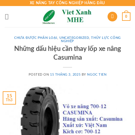
Skip
XE NÂNG TAY CÔNG NGHIỆP HÀNG ĐẦU
to
0
content
CHƯA ĐƯỢC PHÂN LOẠI
,
UNCATEGORIZED
,
THỦY LỰC CÔNG
NGHIỆP
Những dấu hiệu cần thay lốp xe nâng
Casumina
POSTED ON
15 THÁNG 3, 2025
BY
NGOC TIEN
15
Th3