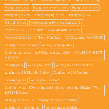
Lốp xúc lật 26.5-25/28PR Solideal- SRILANKA
mua xe đẩy 250kg
thang nang gia rẻ
thang nang nguoi tu hanh
thang nâng hạ hàng
thang nâng mỹ 9m
thang nâng người 5m
thang nâng niuli
thiet bi nâng do
Vỏ hơi xe nâng Tokai Thái Lan 300-15
vỏ xe xúc 0.5/80-18/10PR
Vỏ xe xúc MRF 20.5-25
Vỏ xe Xúc Đào 900-20 Tiron - Hàn Quốc
Vỏ đặc xe nâng Pio 9.00-20
xe nâng 2.5 tấn đài loan
xe nâng cao nhập khẩu
Xe nâng mặt bàn con lăn 350kg nâng cao 1300mm NAL35 NICHI-LIFT
– JAPAN
xe nâng phuy
xe nâng tay 3 tấn
xe nâng tay 5 tấn nhập khẩ
xe nâng tay 2500kg hiệu Noblift
Xe nâng tay 2500kg đức
xe nâng tay cao
xe nâng tay cao 1m2
Xe nâng tay cao 1500kg nâng cao 1m6 chân siêu rộng 1500mm TW-
LIFTER Đài Loan
Xe nâng tay cao OPK
xe nâng tay mạ kẽm 2500kg
xe nâng tay thấp siêu ngắn
xe nâng ttay nhập khẩu