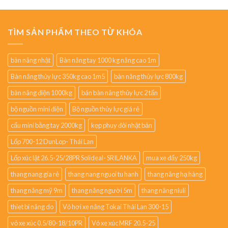
TÌM SẢN PHẨM THEO TỪ KHÓA
bàn nâng nhật
Bàn nâng tay 1000 kg nâng cao 1m
Bàn nâng thủy lực 350kg cao 1m5
bàn nâng thủy lực 800kg
bàn nâng điện 1000kg
bán bàn nâng thủy lực 2 tấn
bộ nguồn mini điện
Bộ nguồn thủy lực giá rẻ
cẩu mini bằng tay 2000kg
kẹp phuy đôi nhật bản
Lốp 700-12 DunLop- Thái Lan
Lốp xúc lật 26.5-25/28PR Solideal- SRILANKA
mua xe đẩy 250kg
thang nang gia rẻ
thang nang nguoi tu hanh
thang nâng hạ hàng
thang nâng mỹ 9m
thang nâng người 5m
thang nâng niuli
thiet bi nâng do
Vỏ hơi xe nâng Tokai Thái Lan 300-15
vỏ xe xúc 0.5/80-18/10PR
Vỏ xe xúc MRF 20.5-25