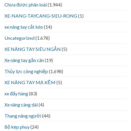
Chưa được phân loại
(1.944)
XE-NANG-TAYCANG-SIEU-RONG
(1)
xe nâng tay cắt kéo
(14)
Uncategorized
(1.678)
XE NÂNG TAY SIÊU NGẮN
(5)
Xe nâng tay gắn cân
(19)
Thủy lực công nghiệp
(1.698)
XE NÂNG TAY MẠ KẼM
(5)
xe đẩy hàng
(83)
Xe nâng càng dài
(4)
Thang nâng người
(44)
Bộ kẹp phuy
(24)