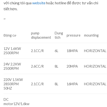
với chúng tôi qua
website
hoặc hotline để được tư vấn chi
tiết hơn.
“`
pump
Dung
Động cơ
pressure
mounting
displacement
tích
12V 1.6KW
2.1CC/R
6L
18MPA
HORIZONTAL
2500RPM
24V 2.2KW
2.6CC/R
8L
20MPA
HORIZONTAL
2500RPM
220V 1.5KW
2850RPM
2.1CC/R
8L
16MPA
HORIZONTAL
50HZ
DC
motor12V/1.6kw