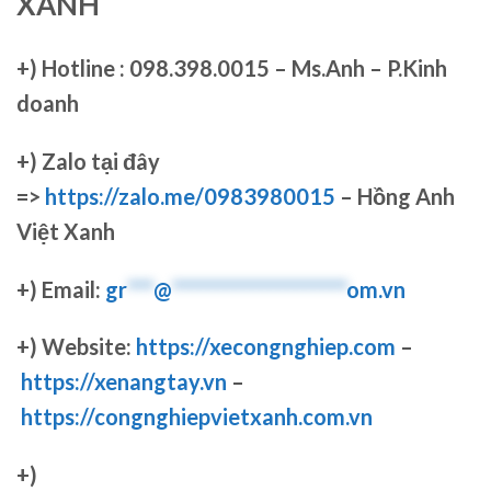
XANH
+)
Hotline : 098.398.0015 – Ms.Anh – P.Kinh
doanh
+)
Zalo tại đây
=>
https://zalo.me/0983980015
– Hồng Anh
Việt Xanh
+) Email:
gr
***
@
********************
om.vn
+) Website:
https://xecongnghiep.com
–
https://xenangtay.vn
–
https://congnghiepvietxanh.com.vn
+)