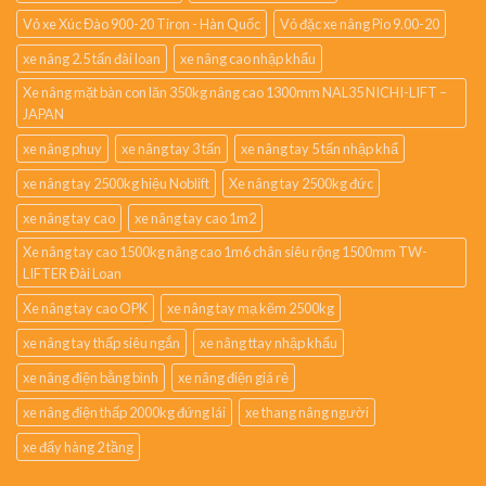
Vỏ xe Xúc Đào 900-20 Tiron - Hàn Quốc
Vỏ đặc xe nâng Pio 9.00-20
xe nâng 2.5 tấn đài loan
xe nâng cao nhập khẩu
Xe nâng mặt bàn con lăn 350kg nâng cao 1300mm NAL35 NICHI-LIFT –
JAPAN
xe nâng phuy
xe nâng tay 3 tấn
xe nâng tay 5 tấn nhập khẩ
xe nâng tay 2500kg hiệu Noblift
Xe nâng tay 2500kg đức
xe nâng tay cao
xe nâng tay cao 1m2
Xe nâng tay cao 1500kg nâng cao 1m6 chân siêu rộng 1500mm TW-
LIFTER Đài Loan
Xe nâng tay cao OPK
xe nâng tay mạ kẽm 2500kg
xe nâng tay thấp siêu ngắn
xe nâng ttay nhập khẩu
xe nâng điện bằng bình
xe nâng điện giá rẻ
xe nâng điện thấp 2000kg đứng lái
xe thang nâng người
xe đẩy hàng 2 tầng