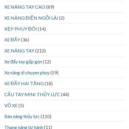
XE NÂNG TAY CAO
(89)
XE NÂNG ĐIỆN NGỒI LÁI
(2)
KẸP PHUY ĐÔI
(14)
XE ĐẨY
(36)
XE NÂNG TAY
(212)
Xe đẩy tay gấp gọn
(12)
Xe nâng di chuyen phuy
(59)
XE ĐẨY HAI TẦNG
(18)
CẨU TAY MINI THỦY LỰC
(44)
VÕ XE
(5)
Bàn nâng thủy lực
(110)
Thang nâng tự hành
(11)