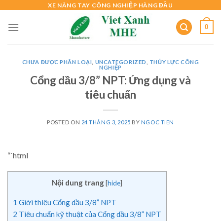
Skip
XE NÂNG TAY CÔNG NGHIỆP HÀNG ĐẦU
to
0
content
CHƯA ĐƯỢC PHÂN LOẠI
,
UNCATEGORIZED
,
THỦY LỰC CÔNG
NGHIỆP
Cổng dầu 3/8” NPT: Ứng dụng và
tiêu chuẩn
POSTED ON
24 THÁNG 3, 2025
BY
NGOC TIEN
“`html
Nội dung trang
[
hide
]
1
Giới thiệu Cổng dầu 3/8” NPT
2
Tiêu chuẩn kỹ thuật của Cổng dầu 3/8” NPT