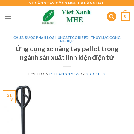
Skip
XE NÂNG TAY CÔNG NGHIỆP HÀNG ĐẦU
to
0
content
CHƯA ĐƯỢC PHÂN LOẠI
,
UNCATEGORIZED
,
THỦY LỰC CÔNG
NGHIỆP
Ứng dụng xe nâng tay pallet trong
ngành sản xuất linh kiện điện tử
POSTED ON
31 THÁNG 3, 2025
BY
NGOC TIEN
31
Th3