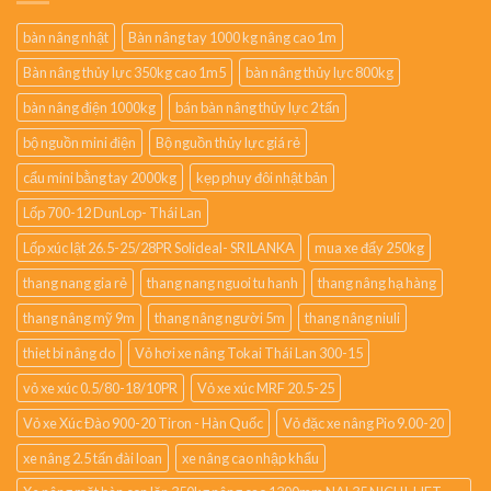
bàn nâng nhật
Bàn nâng tay 1000 kg nâng cao 1m
Bàn nâng thủy lực 350kg cao 1m5
bàn nâng thủy lực 800kg
bàn nâng điện 1000kg
bán bàn nâng thủy lực 2 tấn
bộ nguồn mini điện
Bộ nguồn thủy lực giá rẻ
cẩu mini bằng tay 2000kg
kẹp phuy đôi nhật bản
Lốp 700-12 DunLop- Thái Lan
Lốp xúc lật 26.5-25/28PR Solideal- SRILANKA
mua xe đẩy 250kg
thang nang gia rẻ
thang nang nguoi tu hanh
thang nâng hạ hàng
thang nâng mỹ 9m
thang nâng người 5m
thang nâng niuli
thiet bi nâng do
Vỏ hơi xe nâng Tokai Thái Lan 300-15
vỏ xe xúc 0.5/80-18/10PR
Vỏ xe xúc MRF 20.5-25
Vỏ xe Xúc Đào 900-20 Tiron - Hàn Quốc
Vỏ đặc xe nâng Pio 9.00-20
xe nâng 2.5 tấn đài loan
xe nâng cao nhập khẩu