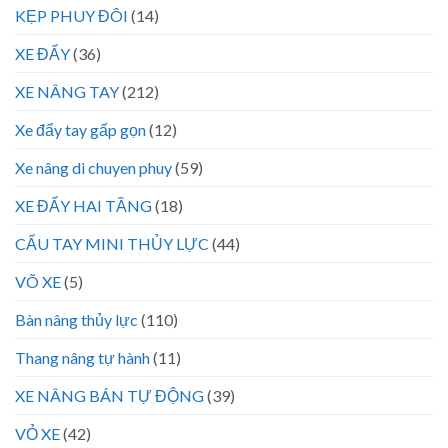
KẸP PHUY ĐÔI
(14)
XE ĐẨY
(36)
XE NÂNG TAY
(212)
Xe đẩy tay gấp gọn
(12)
Xe nâng di chuyen phuy
(59)
XE ĐẨY HAI TẦNG
(18)
CẨU TAY MINI THỦY LỰC
(44)
VÕ XE
(5)
Bàn nâng thủy lực
(110)
Thang nâng tự hành
(11)
XE NÂNG BÁN TỰ ĐỘNG
(39)
VỎ XE
(42)