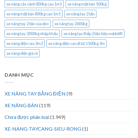
xe nâng cây cảnh 800kg cao 1m5
xe nâng mặt bàn 500kg
xe nâng mặt bàn 800kg cao 1m5
xe nâng tay 2 tấn
xe nâng tay 2 tấn của đức
xe nâng tay 2000kg
xe nâng tay 2000kg nhập khẩu
xe nâng tay thấp 2 tấn hiệu noblelift
xe nâng điện cao 3m3
xe nâng điện cao đi bộ 1500kg 3m
xe nâng điện giá rẻ
DANH MỤC
XE NÂNG TAY BẰNG ĐIỆN
(9)
XE NÂNG BÀN
(119)
Chưa được phân loại
(1.949)
XE-NANG-TAYCANG-SIEU-RONG
(1)