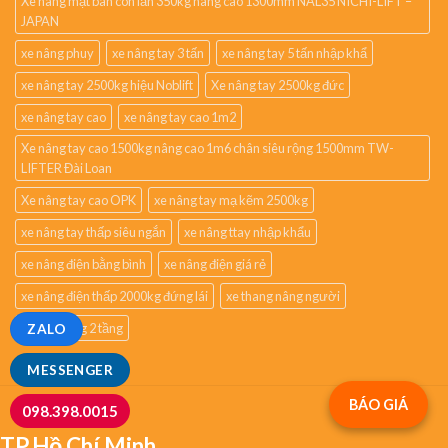
Xe nâng mặt bàn con lăn 350kg nâng cao 1300mm NAL35 NICHI-LIFT –
JAPAN
xe nâng phuy
xe nâng tay 3 tấn
xe nâng tay 5 tấn nhập khẩ
xe nâng tay 2500kg hiệu Noblift
Xe nâng tay 2500kg đức
xe nâng tay cao
xe nâng tay cao 1m2
Xe nâng tay cao 1500kg nâng cao 1m6 chân siêu rộng 1500mm TW-
LIFTER Đài Loan
Xe nâng tay cao OPK
xe nâng tay mạ kẽm 2500kg
xe nâng tay thấp siêu ngắn
xe nâng ttay nhập khẩu
xe nâng điện bằng bình
xe nâng điện giá rẻ
xe nâng điện thấp 2000kg đứng lái
xe thang nâng người
xe đẩy hàng 2 tầng
ZALO
MESSENGER
BÁO GIÁ
098.398.0015
TP.Hồ Chí Minh