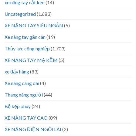
xe nâng tay cắt kéo
(14)
Uncategorized
(1.683)
XE NÂNG TAY SIÊU NGẮN
(5)
Xe nâng tay gắn cân
(19)
Thủy lực công nghiệp
(1.703)
XE NÂNG TAY MẠ KẼM
(5)
xe đẩy hàng
(83)
Xe nâng càng dài
(4)
Thang nâng người
(44)
Bộ kẹp phuy
(24)
XE NÂNG TAY CAO
(89)
XE NÂNG ĐIỆN NGỒI LÁI
(2)