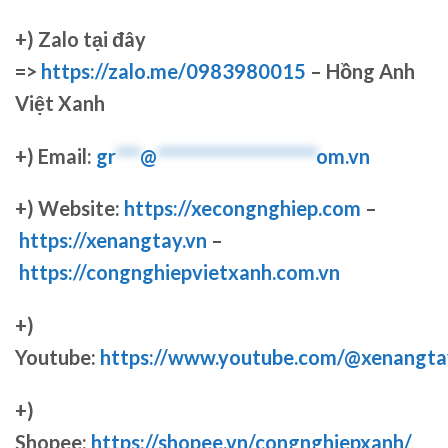
+)
Zalo tại đây
=>
https://zalo.me/0983980015
– Hồng Anh
Việt Xanh
+) Email:
gr
***
@
********************
om.vn
+) Website:
https://xecongnghiep.com
–
https://xenangtay.vn
–
https://congnghiepvietxanh.com.vn
+)
Youtube:
https://www.youtube.com/@xenangta
+)
Shopee:
https://shopee.vn/congnghiepxanh/