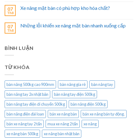
Xe nâng mặt bàn có phù hợp kho hóa chất?
07
Th8
Những lỗi khiến xe nâng mặt bàn nhanh xuống cấp
07
Th8
BÌNH LUẬN
TỪ KHÓA
bàn nâng 500kg cao 900mm
bàn nâng gía rẻ
bàn nâng tay
bàn nâng tay 2x nhật bản
bàn nâng tay điện 500kg
bàn nâng tay điện di chuyển 500kg
bàn nâng điện 500kg
bàn nâng điện đài loan
bán xe nâng bàn
bán xe nâng bán tự động.
bán xe nâng tay 2 tấn
mua xe nâng 2 tấn
xe nâng
xe nâng bàn 500kg
xe nâng bàn nhật bản