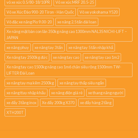
vỏ xe xúc 0.5/80-18/10PR
Vỏ xe xúc MRF 20.5-25
Vỏ xe Xúc Đào 900-20 Tiron - Hàn Quốc
Vỏ xe yokohama Y520
Vỏ đặc xe nâng Pio 9.00-20
xe nâng 2.5 tấn đài loan
Xe nâng mặt bàn con lăn 350kg nâng cao 1300mm NAL35 NICHI-LIFT –
JAPAN
xe nâng phuy
xe nâng tay 3 tấn
xe nâng tay 5 tấn nhập khẩ
Xe nâng tay 2500kg đức
xe nâng tay cao
xe nâng tay cao 1m2
Xe nâng tay cao 1500kg nâng cao 1m6 chân siêu rộng 1500mm TW-
LIFTER Đài Loan
xe nâng tay mạ kẽm 2500kg
xe nâng tay thấp siêu ngắn
xe nâng ttay nhập khẩu
xe nâng điện giá rẻ
xe thang nâng người
xe đẩy 3 tầng inox
Xe đẩy 200kg X370
xe đẩy hàng 2 tầng
XTH200T