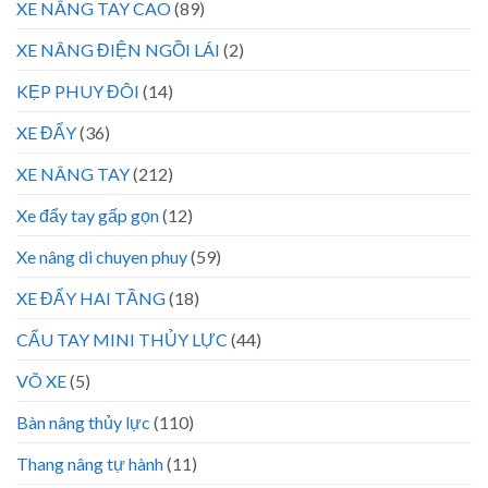
XE NÂNG TAY CAO
(89)
XE NÂNG ĐIỆN NGỒI LÁI
(2)
KẸP PHUY ĐÔI
(14)
XE ĐẨY
(36)
XE NÂNG TAY
(212)
Xe đẩy tay gấp gọn
(12)
Xe nâng di chuyen phuy
(59)
XE ĐẨY HAI TẦNG
(18)
CẨU TAY MINI THỦY LỰC
(44)
VÕ XE
(5)
Bàn nâng thủy lực
(110)
Thang nâng tự hành
(11)