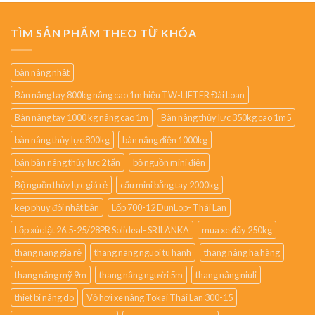
TÌM SẢN PHẨM THEO TỪ KHÓA
bàn nâng nhật
Bàn nâng tay 800kg nâng cao 1m hiệu TW-LIFTER Đài Loan
Bàn nâng tay 1000 kg nâng cao 1m
Bàn nâng thủy lực 350kg cao 1m5
bàn nâng thủy lực 800kg
bàn nâng điện 1000kg
bán bàn nâng thủy lực 2 tấn
bộ nguồn mini điện
Bộ nguồn thủy lực giá rẻ
cẩu mini bằng tay 2000kg
kẹp phuy đôi nhật bản
Lốp 700-12 DunLop- Thái Lan
Lốp xúc lật 26.5-25/28PR Solideal- SRILANKA
mua xe đẩy 250kg
thang nang gia rẻ
thang nang nguoi tu hanh
thang nâng hạ hàng
thang nâng mỹ 9m
thang nâng người 5m
thang nâng niuli
thiet bi nâng do
Vỏ hơi xe nâng Tokai Thái Lan 300-15