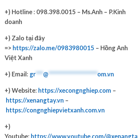
+)
Hotline : 098.398.0015 – Ms.Anh – P.Kinh
doanh
+)
Zalo tại đây
=>
https://zalo.me/0983980015
– Hồng Anh
Việt Xanh
+) Email:
gr
***
@
********************
om.vn
+) Website:
https://xecongnghiep.com
–
https://xenangtay.vn
–
https://congnghiepvietxanh.com.vn
+)
Youtube:
https://www.youtube.com/@xenangta