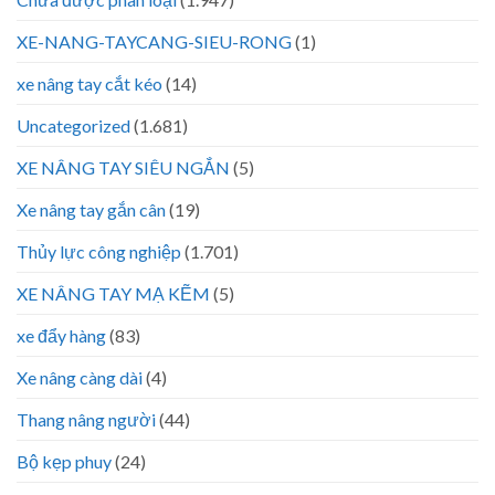
XE-NANG-TAYCANG-SIEU-RONG
(1)
xe nâng tay cắt kéo
(14)
Uncategorized
(1.681)
XE NÂNG TAY SIÊU NGẮN
(5)
Xe nâng tay gắn cân
(19)
Thủy lực công nghiệp
(1.701)
XE NÂNG TAY MẠ KẼM
(5)
xe đẩy hàng
(83)
Xe nâng càng dài
(4)
Thang nâng người
(44)
Bộ kẹp phuy
(24)