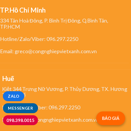
TP.Hồ Chí Minh
334 Tân Hoà Đông, P. Bình Trị Đông, Q.Bình Tân,
TP.HCM
Hotline/Zalo/Viber:
096.297.2250
Email:
greco@congnghiepvietxanh.com.vn
Huế
Kiệt 344 Trưng Nữ Vương, P. Thủy Dương, TX. Hương
Thủy, Huế
ZALO
Hotline/Zalo/Viber:
096.297.2250
MESSENGER
BÁO GIÁ
Email:
greco@congnghiepvietxanh.com.vn
098.398.0015