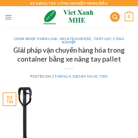
Skip
XE NÂNG TAY CÔNG NGHIỆP HÀNG ĐẦU
to
0
content
CHƯA ĐƯỢC PHÂN LOẠI
,
UNCATEGORIZED
,
THỦY LỰC CÔNG
NGHIỆP
Giải pháp vận chuyển hàng hóa trong
container bằng xe nâng tay pallet
POSTED ON
2 THÁNG 4, 2025
BY
NGOC TIEN
02
Th4