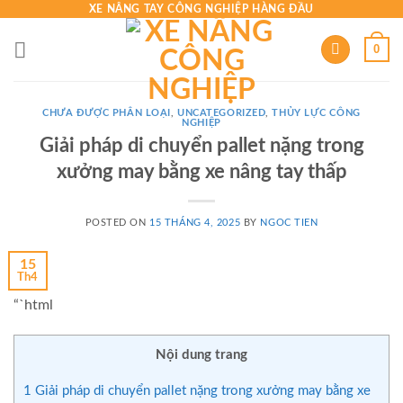
Skip
XE NÂNG TAY CÔNG NGHIỆP HÀNG ĐẦU
to
0
content
CHƯA ĐƯỢC PHÂN LOẠI
,
UNCATEGORIZED
,
THỦY LỰC CÔNG
NGHIỆP
Giải pháp di chuyển pallet nặng trong
xưởng may bằng xe nâng tay thấp
POSTED ON
15 THÁNG 4, 2025
BY
NGOC TIEN
15
Th4
“`html
Nội dung trang
1
Giải pháp di chuyển pallet nặng trong xưởng may bằng xe