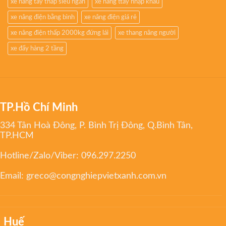
xe nâng tay thấp siêu ngắn
xe nâng ttay nhập khẩu
xe nâng điện bằng bình
xe nâng điện giá rẻ
xe nâng điện thấp 2000kg đứng lái
xe thang nâng người
xe đẩy hàng 2 tầng
TP.Hồ Chí Minh
334 Tân Hoà Đông, P. Bình Trị Đông, Q.Bình Tân,
TP.HCM
Hotline/Zalo/Viber:
096.297.2250
Email:
greco@congnghiepvietxanh.com.vn
Huế