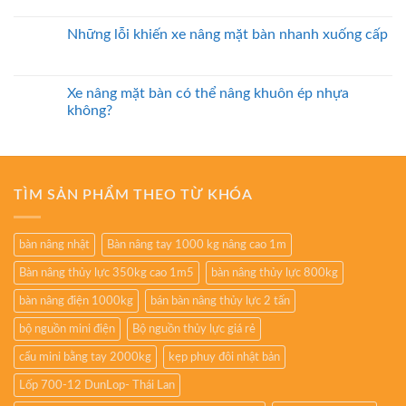
Những lỗi khiến xe nâng mặt bàn nhanh xuống cấp
Xe nâng mặt bàn có thể nâng khuôn ép nhựa
không?
TÌM SẢN PHẨM THEO TỪ KHÓA
bàn nâng nhật
Bàn nâng tay 1000 kg nâng cao 1m
Bàn nâng thủy lực 350kg cao 1m5
bàn nâng thủy lực 800kg
bàn nâng điện 1000kg
bán bàn nâng thủy lực 2 tấn
bộ nguồn mini điện
Bộ nguồn thủy lực giá rẻ
cẩu mini bằng tay 2000kg
kẹp phuy đôi nhật bản
Lốp 700-12 DunLop- Thái Lan