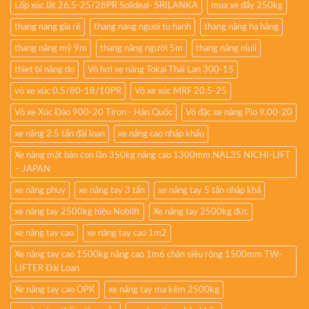
Lốp xúc lật 26.5-25/28PR Solideal- SRILANKA
mua xe đẩy 250kg
thang nang gia rẻ
thang nang nguoi tu hanh
thang nâng hạ hàng
thang nâng mỹ 9m
thang nâng người 5m
thang nâng niuli
thiet bi nâng do
Vỏ hơi xe nâng Tokai Thái Lan 300-15
vỏ xe xúc 0.5/80-18/10PR
Vỏ xe xúc MRF 20.5-25
Vỏ xe Xúc Đào 900-20 Tiron - Hàn Quốc
Vỏ đặc xe nâng Pio 9.00-20
xe nâng 2.5 tấn đài loan
xe nâng cao nhập khẩu
Xe nâng mặt bàn con lăn 350kg nâng cao 1300mm NAL35 NICHI-LIFT
– JAPAN
xe nâng phuy
xe nâng tay 3 tấn
xe nâng tay 5 tấn nhập khẩ
xe nâng tay 2500kg hiệu Noblift
Xe nâng tay 2500kg đức
xe nâng tay cao
xe nâng tay cao 1m2
Xe nâng tay cao 1500kg nâng cao 1m6 chân siêu rộng 1500mm TW-
LIFTER Đài Loan
Xe nâng tay cao OPK
xe nâng tay mạ kẽm 2500kg