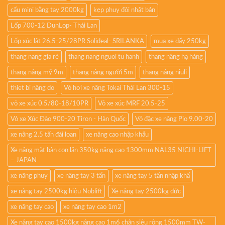
cẩu mini bằng tay 2000kg
kẹp phuy đôi nhật bản
Lốp 700-12 DunLop- Thái Lan
Lốp xúc lật 26.5-25/28PR Solideal- SRILANKA
mua xe đẩy 250kg
thang nang gia rẻ
thang nang nguoi tu hanh
thang nâng hạ hàng
thang nâng mỹ 9m
thang nâng người 5m
thang nâng niuli
thiet bi nâng do
Vỏ hơi xe nâng Tokai Thái Lan 300-15
vỏ xe xúc 0.5/80-18/10PR
Vỏ xe xúc MRF 20.5-25
Vỏ xe Xúc Đào 900-20 Tiron - Hàn Quốc
Vỏ đặc xe nâng Pio 9.00-20
xe nâng 2.5 tấn đài loan
xe nâng cao nhập khẩu
Xe nâng mặt bàn con lăn 350kg nâng cao 1300mm NAL35 NICHI-LIFT
– JAPAN
xe nâng phuy
xe nâng tay 3 tấn
xe nâng tay 5 tấn nhập khẩ
xe nâng tay 2500kg hiệu Noblift
Xe nâng tay 2500kg đức
xe nâng tay cao
xe nâng tay cao 1m2
Xe nâng tay cao 1500kg nâng cao 1m6 chân siêu rộng 1500mm TW-