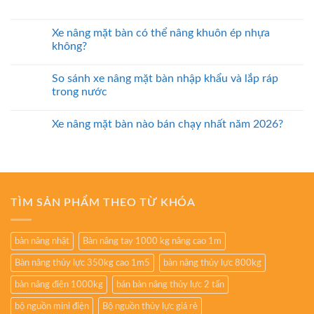
Xe nâng mặt bàn có thể nâng khuôn ép nhựa
không?
So sánh xe nâng mặt bàn nhập khẩu và lắp ráp
trong nước
Xe nâng mặt bàn nào bán chạy nhất năm 2026?
TÌM SẢN PHẨM THEO TỪ KHÓA
bàn nâng nhật
Bàn nâng tay 1000 kg nâng cao 1m
Bàn nâng thủy lực 350kg cao 1m5
bàn nâng thủy lực 800kg
bàn nâng điện 1000kg
bán bàn nâng thủy lực 2 tấn
bộ nguồn mini điện
Bộ nguồn thủy lực giá rẻ