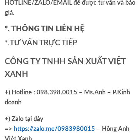
HOTLINE/ZALO/EMAIL để được tư vấn và báo
giá.
*. THÔNG TIN LIÊN HỆ
*.
TƯ VẤN TRỰC TIẾP
CÔNG TY TNHH SẢN XUẤT VIỆT
XANH
+)
Hotline : 098.398.0015 – Ms.Anh – P.Kinh
doanh
+)
Zalo tại đây
=>
https://zalo.me/0983980015
– Hồng Anh
Việt Xanh