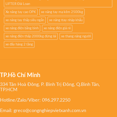
LIFTER Đài Loan
Xe nâng tay cao OPK
xe nâng tay mạ kẽm 2500kg
xe nâng tay thấp siêu ngắn
xe nâng ttay nhập khẩu
xe nâng điện bằng bình
xe nâng điện giá rẻ
xe nâng điện thấp 2000kg đứng lái
xe thang nâng người
xe đẩy hàng 2 tầng
TP.Hồ Chí Minh
334 Tân Hoà Đông, P. Bình Trị Đông, Q.Bình Tân,
TP.HCM
Hotline/Zalo/Viber:
096.297.2250
Email:
greco@congnghiepvietxanh.com.vn