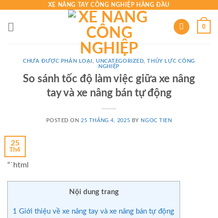
Skip
XE NÂNG TAY CÔNG NGHIỆP HÀNG ĐẦU
to
0
content
CHƯA ĐƯỢC PHÂN LOẠI
,
UNCATEGORIZED
,
THỦY LỰC CÔNG
NGHIỆP
So sánh tốc độ làm việc giữa xe nâng
tay và xe nâng bán tự động
POSTED ON
25 THÁNG 4, 2025
BY
NGOC TIEN
25
Th4
“`html
Nội dung trang
1
Giới thiệu về xe nâng tay và xe nâng bán tự động