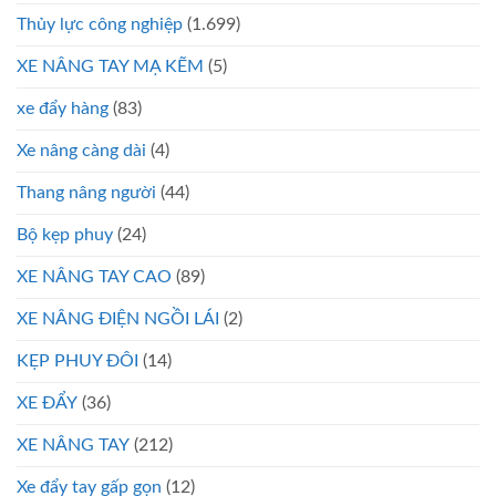
Thủy lực công nghiệp
(1.699)
XE NÂNG TAY MẠ KẼM
(5)
xe đẩy hàng
(83)
Xe nâng càng dài
(4)
Thang nâng người
(44)
Bộ kẹp phuy
(24)
XE NÂNG TAY CAO
(89)
XE NÂNG ĐIỆN NGỒI LÁI
(2)
KẸP PHUY ĐÔI
(14)
XE ĐẨY
(36)
XE NÂNG TAY
(212)
Xe đẩy tay gấp gọn
(12)