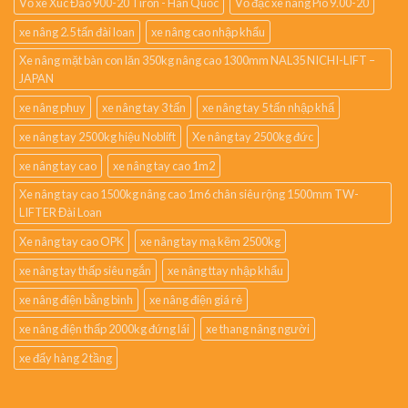
Vỏ xe Xúc Đào 900-20 Tiron - Hàn Quốc
Vỏ đặc xe nâng Pio 9.00-20
xe nâng 2.5 tấn đài loan
xe nâng cao nhập khẩu
Xe nâng mặt bàn con lăn 350kg nâng cao 1300mm NAL35 NICHI-LIFT –
JAPAN
xe nâng phuy
xe nâng tay 3 tấn
xe nâng tay 5 tấn nhập khẩ
xe nâng tay 2500kg hiệu Noblift
Xe nâng tay 2500kg đức
xe nâng tay cao
xe nâng tay cao 1m2
Xe nâng tay cao 1500kg nâng cao 1m6 chân siêu rộng 1500mm TW-
LIFTER Đài Loan
Xe nâng tay cao OPK
xe nâng tay mạ kẽm 2500kg
xe nâng tay thấp siêu ngắn
xe nâng ttay nhập khẩu
xe nâng điện bằng bình
xe nâng điện giá rẻ
xe nâng điện thấp 2000kg đứng lái
xe thang nâng người
xe đẩy hàng 2 tầng