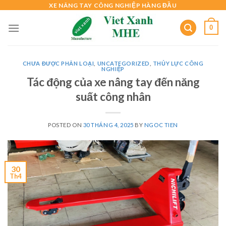
Skip
XE NÂNG TAY CÔNG NGHIỆP HÀNG ĐẦU
to
0
content
CHƯA ĐƯỢC PHÂN LOẠI
,
UNCATEGORIZED
,
THỦY LỰC CÔNG
NGHIỆP
Tác động của xe nâng tay đến năng
suất công nhân
POSTED ON
30 THÁNG 4, 2025
BY
NGOC TIEN
30
Th4