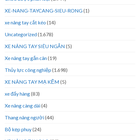
XE-NANG-TAYCANG-SIEU-RONG
(1)
xe nâng tay cắt kéo
(14)
Uncategorized
(1.678)
XE NÂNG TAY SIÊU NGẮN
(5)
Xe nâng tay gắn cân
(19)
Thủy lực công nghiệp
(1.698)
XE NÂNG TAY MẠ KẼM
(5)
xe đẩy hàng
(83)
Xe nâng càng dài
(4)
Thang nâng người
(44)
Bộ kẹp phuy
(24)