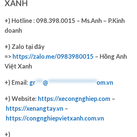
XANH
+)
Hotline : 098.398.0015 – Ms.Anh – P.Kinh
doanh
+)
Zalo tại đây
=>
https://zalo.me/0983980015
– Hồng Anh
Việt Xanh
+) Email:
gr
***
@
********************
om.vn
+) Website:
https://xecongnghiep.com
–
https://xenangtay.vn
–
https://congnghiepvietxanh.com.vn
+)