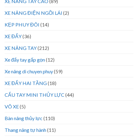
XE NÂNG TAY CAO
(89)
XE NÂNG ĐIỆN NGỒI LÁI
(2)
KẸP PHUY ĐÔI
(14)
XE ĐẨY
(36)
XE NÂNG TAY
(212)
Xe đẩy tay gấp gọn
(12)
Xe nâng di chuyen phuy
(59)
XE ĐẨY HAI TẦNG
(18)
CẨU TAY MINI THỦY LỰC
(44)
VÕ XE
(5)
Bàn nâng thủy lực
(110)
Thang nâng tự hành
(11)