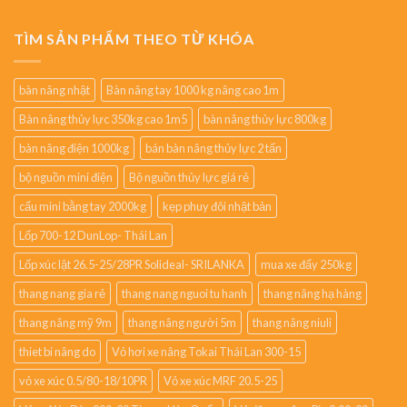
TÌM SẢN PHẨM THEO TỪ KHÓA
bàn nâng nhật
Bàn nâng tay 1000 kg nâng cao 1m
Bàn nâng thủy lực 350kg cao 1m5
bàn nâng thủy lực 800kg
bàn nâng điện 1000kg
bán bàn nâng thủy lực 2 tấn
bộ nguồn mini điện
Bộ nguồn thủy lực giá rẻ
cẩu mini bằng tay 2000kg
kẹp phuy đôi nhật bản
Lốp 700-12 DunLop- Thái Lan
Lốp xúc lật 26.5-25/28PR Solideal- SRILANKA
mua xe đẩy 250kg
thang nang gia rẻ
thang nang nguoi tu hanh
thang nâng hạ hàng
thang nâng mỹ 9m
thang nâng người 5m
thang nâng niuli
thiet bi nâng do
Vỏ hơi xe nâng Tokai Thái Lan 300-15
vỏ xe xúc 0.5/80-18/10PR
Vỏ xe xúc MRF 20.5-25