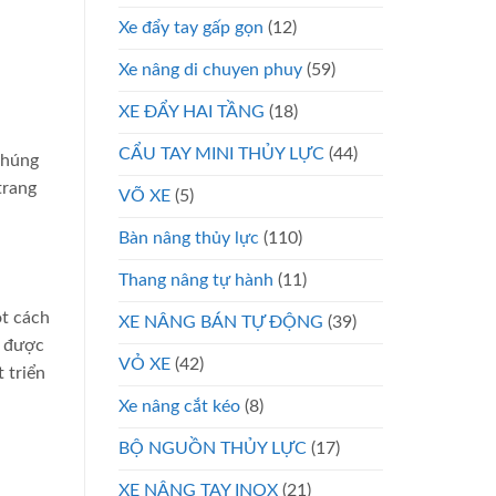
Xe đẩy tay gấp gọn
(12)
Xe nâng di chuyen phuy
(59)
XE ĐẨY HAI TẦNG
(18)
CẨU TAY MINI THỦY LỰC
(44)
Chúng
trang
VÕ XE
(5)
Bàn nâng thủy lực
(110)
Thang nâng tự hành
(11)
ột cách
XE NÂNG BÁN TỰ ĐỘNG
(39)
m được
VỎ XE
(42)
 triển
Xe nâng cắt kéo
(8)
BỘ NGUỒN THỦY LỰC
(17)
XE NÂNG TAY INOX
(21)