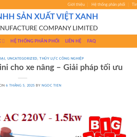
Giới thiệu
Hệ thống phân phối
Ti
NHH SẢN XUẤT VIỆT XANH
ANUFACTURE COMPANY LIMITED
C
HỆ THỐNG PHÂN PHỐI
LIÊN HỆ
FAQ
OẠI
,
UNCATEGORIZED
,
THỦY LỰC CÔNG NGHIỆP
ni cho xe nâng – Giải pháp tối ưu
 ON
6 THÁNG 5, 2025
BY
NGOC TIEN