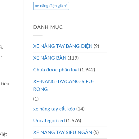
xe nâng điện giá rẻ
DANH MỤC
XE NÂNG TAY BẰNG ĐIỆN
(9)
i.
.
XE NÂNG BÀN
(119)
Chưa được phân loại
(1.942)
XE-NANG-TAYCANG-SIEU-
 tiêu
RONG
(1)
xe nâng tay cắt kéo
(14)
Uncategorized
(1.676)
XE NÂNG TAY SIÊU NGẮN
(5)
Việt