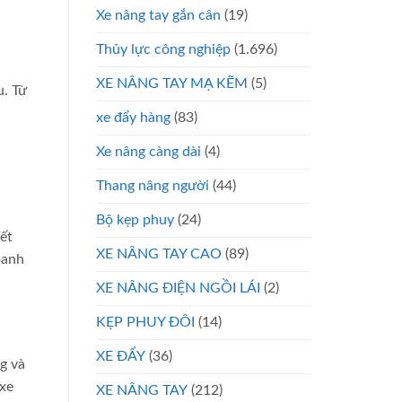
Xe nâng tay gắn cân
(19)
Thủy lực công nghiệp
(1.696)
XE NÂNG TAY MẠ KẼM
(5)
u. Từ
xe đẩy hàng
(83)
Xe nâng càng dài
(4)
Thang nâng người
(44)
Bộ kẹp phuy
(24)
ết
XE NÂNG TAY CAO
(89)
oanh
XE NÂNG ĐIỆN NGỒI LÁI
(2)
KẸP PHUY ĐÔI
(14)
XE ĐẨY
(36)
g và
 xe
XE NÂNG TAY
(212)