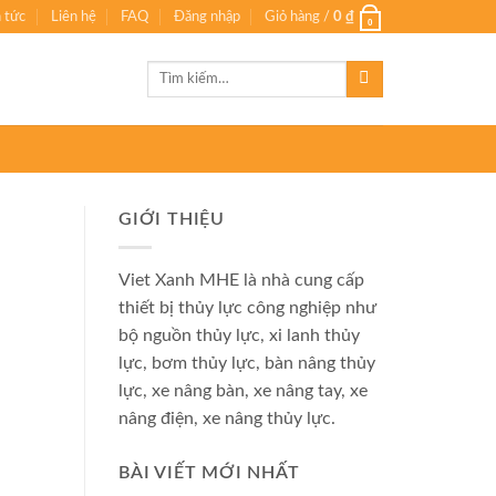
n tức
Liên hệ
FAQ
Đăng nhập
Giỏ hàng /
0
₫
0
Tìm
kiếm:
GIỚI THIỆU
Viet Xanh MHE là nhà cung cấp
thiết bị thủy lực công nghiệp như
bộ nguồn thủy lực, xi lanh thủy
lực, bơm thủy lực, bàn nâng thủy
lực, xe nâng bàn, xe nâng tay, xe
nâng điện, xe nâng thủy lực.
BÀI VIẾT MỚI NHẤT