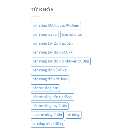
TỪ KHÓA
bàn nâng 500kg cao 900mm
bàn nâng gía rẻ
bàn nâng tay
bàn nâng tay 2x nhật bản
bàn nâng tay điện 500kg
bàn nâng tay điện di chuyển 500kg
bàn nâng điện 500kg
bàn nâng điện đài loan
bán xe nâng bàn
bán xe nâng bán tự động.
bán xe nâng tay 2 tấn
mua xe nâng 2 tấn
xe nâng
xe nâng bàn 500kg