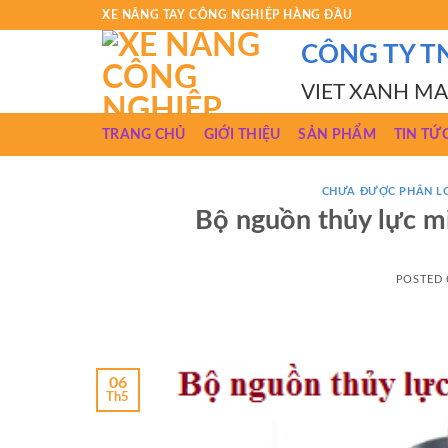
Skip
XE NÂNG TAY CÔNG NGHIỆP HÀNG ĐẦU
to
CÔNG TY T
content
VIET XANH M
TRANG CHỦ
GIỚI THIỆU
SẢN PHẨM
TIN TỨ
CHƯA ĐƯỢC PHÂN L
Bộ nguồn thủy lực mi
POSTED
06
Th5