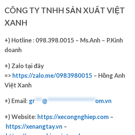
CÔNG TY TNHH SẢN XUẤT VIỆT
XANH
+)
Hotline : 098.398.0015 – Ms.Anh – P.Kinh
doanh
+)
Zalo tại đây
=>
https://zalo.me/0983980015
– Hồng Anh
Việt Xanh
+) Email:
gr
***
@
********************
om.vn
+) Website:
https://xecongnghiep.com
–
https://xenangtay.vn
–