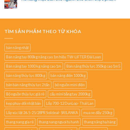
TÌM SẢN PHẨM THEO TỪ KHÓA
bàn nâng nhật
Bàn nâng tay 800kg nâng cao 1m hiệu TW-LIFTER Đài Loan
Bàn nâng tay 1000 kg nâng cao 1m
Bàn nâng thủy lực 350kg cao 1m5
bàn nâng thủy lực 800kg
bàn nâng điện 1000kg
bán bàn nâng thủy lực 2 tấn
bộ nguồn mini điện
Bộ nguồn thủy lực giá rẻ
cẩu mini bằng tay 2000kg
kẹp phuy đôi nhật bản
Lốp 700-12 DunLop- Thái Lan
Lốp xúc lật 26.5-25/28PR Solideal- SRILANKA
mua xe đẩy 250kg
thang nang gia rẻ
thang nang nguoi tu hanh
thang nâng hạ hàng