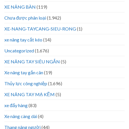
XE NÂNG BÀN
(119)
Chưa được phân loại
(1.942)
XE-NANG-TAYCANG-SIEU-RONG
(1)
xe nâng tay cắt kéo
(14)
Uncategorized
(1.676)
XE NÂNG TAY SIÊU NGẮN
(5)
Xe nâng tay gắn cân
(19)
Thủy lực công nghiệp
(1.696)
XE NÂNG TAY MẠ KẼM
(5)
xe đẩy hàng
(83)
Xe nâng càng dài
(4)
Thang nâng người
(44)