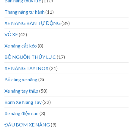
Bàn nâng thủy lực
(110)
Thang nâng tự hành
(11)
XE NÂNG BÁN TỰ ĐỘNG
(39)
VỎ XE
(42)
Xe nâng cắt kéo
(8)
BỘ NGUỒN THỦY LỰC
(17)
XE NÂNG TAY INOX
(21)
Bộ càng xe nâng
(3)
Xe nâng tay thấp
(58)
Bánh Xe Nâng Tay
(22)
Xe nâng điện cao
(3)
ĐẦU BƠM XE NÂNG
(9)