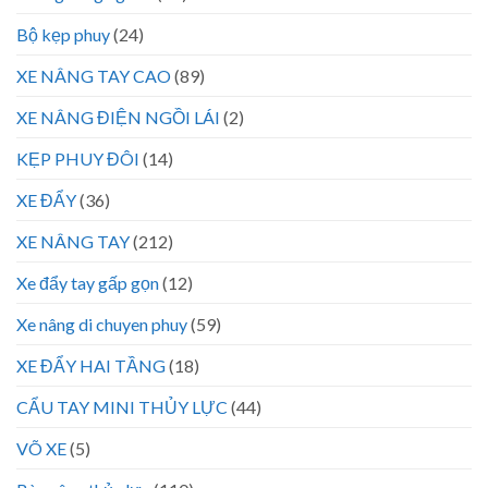
Bộ kẹp phuy
(24)
XE NÂNG TAY CAO
(89)
XE NÂNG ĐIỆN NGỒI LÁI
(2)
KẸP PHUY ĐÔI
(14)
XE ĐẨY
(36)
XE NÂNG TAY
(212)
Xe đẩy tay gấp gọn
(12)
Xe nâng di chuyen phuy
(59)
XE ĐẨY HAI TẦNG
(18)
CẨU TAY MINI THỦY LỰC
(44)
VÕ XE
(5)