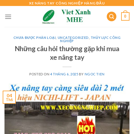
Skip
XE NÂNG TAY CÔNG NGHIỆP HÀNG ĐẦU
to
0
content
CHƯA ĐƯỢC PHÂN LOẠI
,
UNCATEGORIZED
,
THỦY LỰC CÔNG
NGHIỆP
Những câu hỏi thường gặp khi mua
xe nâng tay
POSTED ON
4 THÁNG 6, 2025
BY
NGOC TIEN
04
Th6