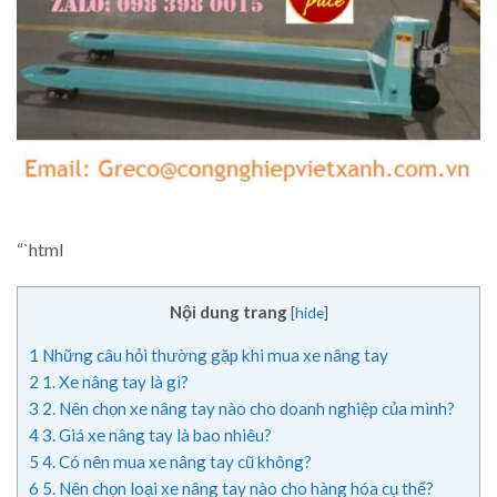
“`html
Nội dung trang
[
hide
]
1
Những câu hỏi thường gặp khi mua xe nâng tay
2
1. Xe nâng tay là gì?
3
2. Nên chọn xe nâng tay nào cho doanh nghiệp của mình?
4
3. Giá xe nâng tay là bao nhiêu?
5
4. Có nên mua xe nâng tay cũ không?
6
5. Nên chọn loại xe nâng tay nào cho hàng hóa cụ thể?