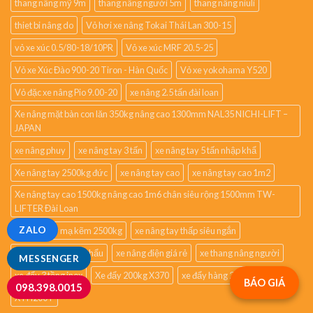
thang nâng mỹ 9m
thang nâng người 5m
thang nâng niuli
thiet bi nâng do
Vỏ hơi xe nâng Tokai Thái Lan 300-15
vỏ xe xúc 0.5/80-18/10PR
Vỏ xe xúc MRF 20.5-25
Vỏ xe Xúc Đào 900-20 Tiron - Hàn Quốc
Vỏ xe yokohama Y520
Vỏ đặc xe nâng Pio 9.00-20
xe nâng 2.5 tấn đài loan
Xe nâng mặt bàn con lăn 350kg nâng cao 1300mm NAL35 NICHI-LIFT –
JAPAN
xe nâng phuy
xe nâng tay 3 tấn
xe nâng tay 5 tấn nhập khẩ
Xe nâng tay 2500kg đức
xe nâng tay cao
xe nâng tay cao 1m2
Xe nâng tay cao 1500kg nâng cao 1m6 chân siêu rộng 1500mm TW-
LIFTER Đài Loan
ZALO
xe nâng tay mạ kẽm 2500kg
xe nâng tay thấp siêu ngắn
xe nâng ttay nhập khẩu
xe nâng điện giá rẻ
xe thang nâng người
MESSENGER
xe đẩy 3 tầng inox
Xe đẩy 200kg X370
xe đẩy hàng 2 tầng
BÁO GIÁ
098.398.0015
XTH200T