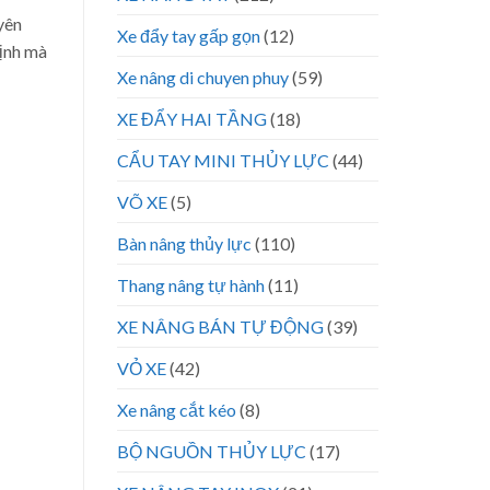
yên
Xe đẩy tay gấp gọn
(12)
định mà
Xe nâng di chuyen phuy
(59)
XE ĐẨY HAI TẦNG
(18)
CẨU TAY MINI THỦY LỰC
(44)
VÕ XE
(5)
Bàn nâng thủy lực
(110)
Thang nâng tự hành
(11)
XE NÂNG BÁN TỰ ĐỘNG
(39)
VỎ XE
(42)
Xe nâng cắt kéo
(8)
BỘ NGUỒN THỦY LỰC
(17)