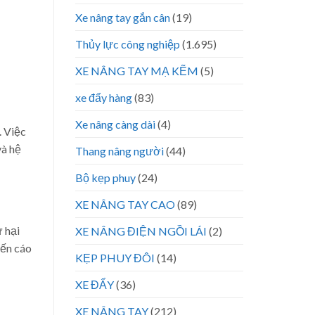
Xe nâng tay gắn cân
(19)
Thủy lực công nghiệp
(1.695)
XE NÂNG TAY MẠ KẼM
(5)
xe đẩy hàng
(83)
Xe nâng càng dài
(4)
. Việc
và hệ
Thang nâng người
(44)
Bộ kẹp phuy
(24)
XE NÂNG TAY CAO
(89)
ư hại
XE NÂNG ĐIỆN NGỒI LÁI
(2)
yến cáo
KẸP PHUY ĐÔI
(14)
XE ĐẨY
(36)
XE NÂNG TAY
(212)