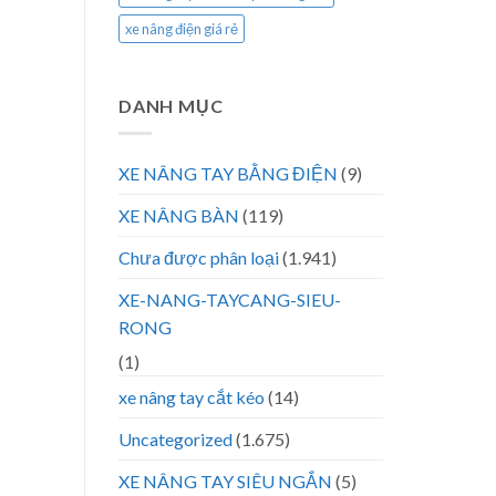
xe nâng điện giá rẻ
DANH MỤC
XE NÂNG TAY BẰNG ĐIỆN
(9)
XE NÂNG BÀN
(119)
Chưa được phân loại
(1.941)
XE-NANG-TAYCANG-SIEU-
RONG
(1)
xe nâng tay cắt kéo
(14)
Uncategorized
(1.675)
XE NÂNG TAY SIÊU NGẮN
(5)