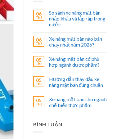
So sánh xe nâng mặt bàn
06
Th8
nhập khẩu và lắp ráp trong
nước
Xe nâng mặt bàn nào bán
06
Th8
chạy nhất năm 2026?
Xe nâng mặt bàn có phù
05
Th8
hợp ngành dược phẩm?
Hướng dẫn thay dầu xe
05
Th8
nâng mặt bàn đúng chuẩn
Xe nâng mặt bàn cho ngành
05
Th8
chế biến thực phẩm
BÌNH LUẬN