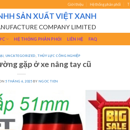
Giới thiệu
Hệ thống phân phối
T
NHH SẢN XUẤT VIỆT XANH
ANUFACTURE COMPANY LIMITED
ỨC
HỆ THỐNG PHÂN PHỐI
LIÊN HỆ
FAQ
ẠI
,
UNCATEGORIZED
,
THỦY LỰC CÔNG NGHIỆP
ường gặp ở xe nâng tay cũ
 ON
5 THÁNG 6, 2025
BY
NGOC TIEN