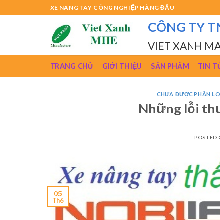
Skip
XE NÂNG TAY CÔNG NGHIỆP HÀNG ĐẦU
to
CÔNG TY T
content
VIET XANH M
TRANG CHỦ
GIỚI THIỆU
SẢN PHẨM
TIN T
CHƯA ĐƯỢC PHÂN LO
Những lỗi th
POSTED
05
Th6