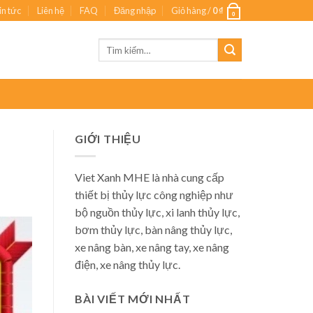
in tức
Liên hệ
FAQ
Đăng nhập
Giỏ hàng /
0
₫
0
Tìm
kiếm:
GIỚI THIỆU
Viet Xanh MHE là nhà cung cấp
thiết bị thủy lực công nghiệp như
bộ nguồn thủy lực, xi lanh thủy lực,
bơm thủy lực, bàn nâng thủy lực,
xe nâng bàn, xe nâng tay, xe nâng
điện, xe nâng thủy lực.
BÀI VIẾT MỚI NHẤT