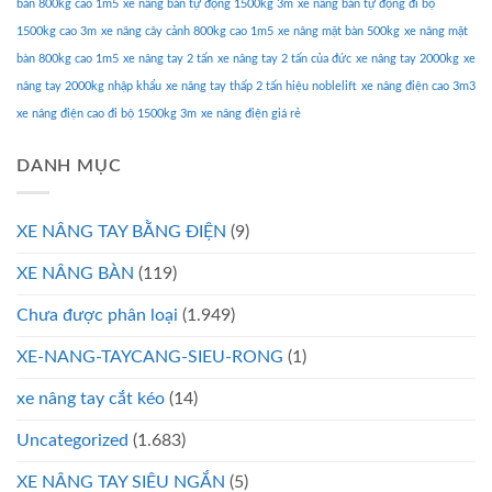
bản 800kg cao 1m5
xe nâng bán tự động 1500kg 3m
xe nâng bán tự động đi bộ
1500kg cao 3m
xe nâng cây cảnh 800kg cao 1m5
xe nâng mặt bàn 500kg
xe nâng mặt
bàn 800kg cao 1m5
xe nâng tay 2 tấn
xe nâng tay 2 tấn của đức
xe nâng tay 2000kg
xe
nâng tay 2000kg nhập khẩu
xe nâng tay thấp 2 tấn hiệu noblelift
xe nâng điện cao 3m3
xe nâng điện cao đi bộ 1500kg 3m
xe nâng điện giá rẻ
DANH MỤC
XE NÂNG TAY BẰNG ĐIỆN
(9)
XE NÂNG BÀN
(119)
Chưa được phân loại
(1.949)
XE-NANG-TAYCANG-SIEU-RONG
(1)
xe nâng tay cắt kéo
(14)
Uncategorized
(1.683)
XE NÂNG TAY SIÊU NGẮN
(5)