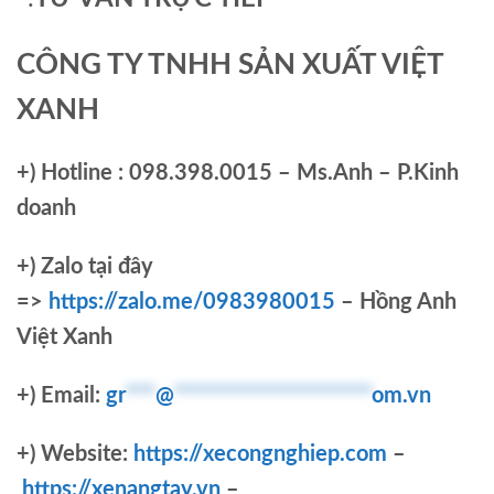
CÔNG TY TNHH SẢN XUẤT VIỆT
XANH
+)
Hotline : 098.398.0015 – Ms.Anh – P.Kinh
doanh
+)
Zalo tại đây
=>
https://zalo.me/0983980015
– Hồng Anh
Việt Xanh
+) Email:
gr
***
@
********************
om.vn
+) Website:
https://xecongnghiep.com
–
https://xenangtay.vn
–