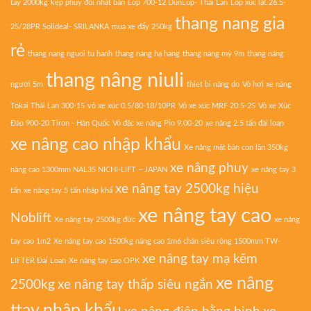
tay 2000kg
kẹp phuy đôi nhật bản
Lốp 700-12 DunLop- Thái Lan
Lốp xúc lật 26.5-
thang nang gia
25/28PR Solideal- SRILANKA
mua xe đẩy 250kg
rẻ
thang nang nguoi tu hanh
thang nâng hạ hàng
thang nâng mỹ 9m
thang nâng
thang nâng niuli
người 5m
thiet bi nâng do
Vỏ hơi xe nâng
Tokai Thái Lan 300-15
vỏ xe xúc 0.5/80-18/10PR
Vỏ xe xúc MRF 20.5-25
Vỏ xe Xúc
Đào 900-20 Tiron - Hàn Quốc
Vỏ đặc xe nâng Pio 9.00-20
xe nâng 2.5 tấn đài loan
xe nâng cao nhập khẩu
Xe nâng mặt bàn con lăn 350kg
xe nâng phuy
nâng cao 1300mm NAL35 NICHI-LIFT – JAPAN
xe nâng tay 3
xe nâng tay 2500kg hiệu
tấn
xe nâng tay 5 tấn nhập khẩ
xe nâng tay cao
Noblift
Xe nâng tay 2500kg đức
xe nâng
tay cao 1m2
Xe nâng tay cao 1500kg nâng cao 1m6 chân siêu rộng 1500mm TW-
xe nâng tay mạ kẽm
LIFTER Đài Loan
Xe nâng tay cao OPK
xe nâng
2500kg
xe nâng tay thấp siêu ngắn
ttay nhập khẩu