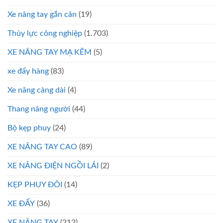
Xe nâng tay gắn cân
(19)
Thủy lực công nghiệp
(1.703)
XE NÂNG TAY MẠ KẼM
(5)
xe đẩy hàng
(83)
Xe nâng càng dài
(4)
Thang nâng người
(44)
Bộ kẹp phuy
(24)
XE NÂNG TAY CAO
(89)
XE NÂNG ĐIỆN NGỒI LÁI
(2)
KẸP PHUY ĐÔI
(14)
XE ĐẨY
(36)
XE NÂNG TAY
(212)