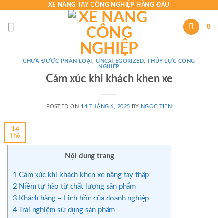
Skip
XE NÂNG TAY CÔNG NGHIỆP HÀNG ĐẦU
to
0
content
CHƯA ĐƯỢC PHÂN LOẠI
,
UNCATEGORIZED
,
THỦY LỰC CÔNG
NGHIỆP
Cảm xúc khi khách khen xe
POSTED ON
14 THÁNG 6, 2025
BY
NGOC TIEN
14
Th6
Nội dung trang
1
Cảm xúc khi khách khen xe nâng tay thấp
2
Niềm tự hào từ chất lượng sản phẩm
3
Khách hàng – Linh hồn của doanh nghiệp
4
Trải nghiệm sử dụng sản phẩm