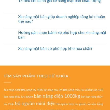
15 tiêu chí đánh giá xe nâng mặt bàn chất lượng
Xe nâng mặt bàn giúp doanh nghiệp tăng lợi nhuận
thế nào?
Hướng dẫn chọn bánh xe phù hợp cho xe nâng mặt
bàn
Xe nâng mặt bàn có phù hợp kho hóa chất?
TÌM SẢN PHẨM THEO TỪ KHÓA
bàn nâng nhật
Bàn nâng tay 1000 kg nâng cao 1m
Bàn nâng thủy lực 350kg cao 1m5
bàn nâng điện 1000kg
bàn nâng thủy lực 800kg
bán bàn nâng thủy
bộ nguồn mini điện
lực 2 tấn
Bộ nguồn thủy lực giá rẻ
cẩu mini bằng