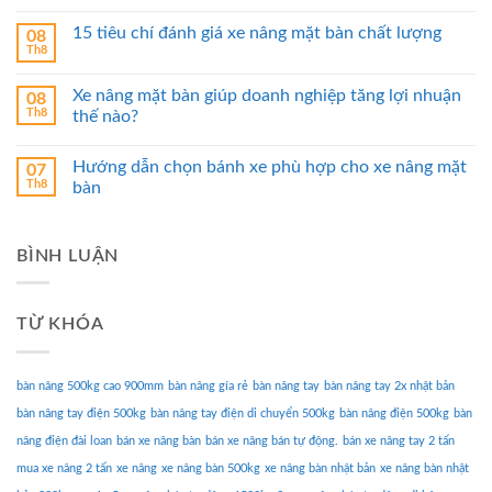
15 tiêu chí đánh giá xe nâng mặt bàn chất lượng
08
Th8
Xe nâng mặt bàn giúp doanh nghiệp tăng lợi nhuận
08
Th8
thế nào?
Hướng dẫn chọn bánh xe phù hợp cho xe nâng mặt
07
Th8
bàn
BÌNH LUẬN
TỪ KHÓA
bàn nâng 500kg cao 900mm
bàn nâng gía rẻ
bàn nâng tay
bàn nâng tay 2x nhật bản
bàn nâng tay điện 500kg
bàn nâng tay điện di chuyển 500kg
bàn nâng điện 500kg
bàn
nâng điện đài loan
bán xe nâng bàn
bán xe nâng bán tự động.
bán xe nâng tay 2 tấn
mua xe nâng 2 tấn
xe nâng
xe nâng bàn 500kg
xe nâng bàn nhật bản
xe nâng bàn nhật