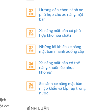
Hướng dẫn chọn bánh xe
07
Th8
phù hợp cho xe nâng mặt
bàn
Xe nâng mặt bàn có phù
07
Th8
hợp kho hóa chất?
Những lỗi khiến xe nâng
07
Th8
mặt bàn nhanh xuống cấp
Xe nâng mặt bàn có thể
06
Th8
nâng khuôn ép nhựa
không?
So sánh xe nâng mặt bàn
06
Th8
nhập khẩu và lắp ráp trong
nước
dịch
ột cơ
BÌNH LUẬN