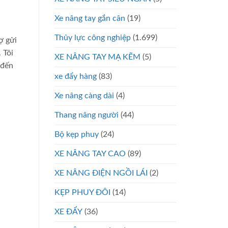
Xe nâng tay gắn cân
(19)
Thủy lực công nghiệp
(1.699)
ợ gửi
 Tôi
XE NÂNG TAY MẠ KẼM
(5)
 đến
xe đẩy hàng
(83)
Xe nâng càng dài
(4)
Thang nâng người
(44)
Bộ kẹp phuy
(24)
XE NÂNG TAY CAO
(89)
XE NÂNG ĐIỆN NGỒI LÁI
(2)
KẸP PHUY ĐÔI
(14)
XE ĐẨY
(36)