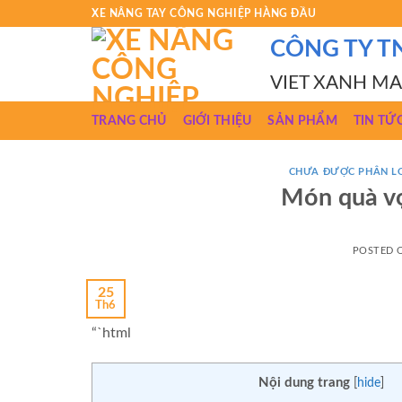
Skip
XE NÂNG TAY CÔNG NGHIỆP HÀNG ĐẦU
to
CÔNG TY T
content
VIET XANH M
TRANG CHỦ
GIỚI THIỆU
SẢN PHẨM
TIN TỨ
CHƯA ĐƯỢC PHÂN L
Món quà vợ
POSTED
25
Th6
“`html
Nội dung trang
[
hide
]