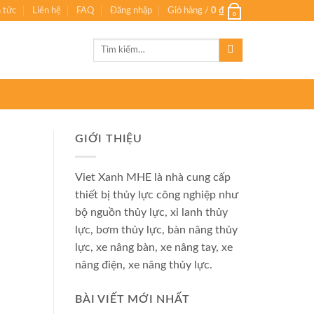
n tức
Liên hệ
FAQ
Đăng nhập
Giỏ hàng /
0
₫
0
Tìm
kiếm:
GIỚI THIỆU
Viet Xanh MHE là nhà cung cấp
thiết bị thủy lực công nghiệp như
bộ nguồn thủy lực, xi lanh thủy
lực, bơm thủy lực, bàn nâng thủy
lực, xe nâng bàn, xe nâng tay, xe
nâng điện, xe nâng thủy lực.
BÀI VIẾT MỚI NHẤT