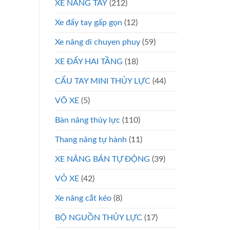
XE NÂNG TAY
(212)
Xe đẩy tay gấp gọn
(12)
Xe nâng di chuyen phuy
(59)
XE ĐẨY HAI TẦNG
(18)
CẨU TAY MINI THỦY LỰC
(44)
VÕ XE
(5)
Bàn nâng thủy lực
(110)
Thang nâng tự hành
(11)
XE NÂNG BÁN TỰ ĐỘNG
(39)
VỎ XE
(42)
Xe nâng cắt kéo
(8)
BỘ NGUỒN THỦY LỰC
(17)