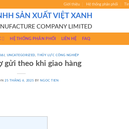
Giới thiệu
Hệ thống phân phối
Ti
NHH SẢN XUẤT VIỆT XANH
ANUFACTURE COMPANY LIMITED
C
HỆ THỐNG PHÂN PHỐI
LIÊN HỆ
FAQ
OẠI
,
UNCATEGORIZED
,
THỦY LỰC CÔNG NGHIỆP
 gửi theo khi giao hàng
 ON
25 THÁNG 6, 2025
BY
NGOC TIEN