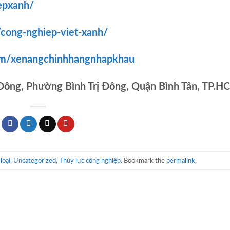
epxanh/
/cong-nghiep-viet-xanh/
om/xenangchinhhangnhapkhau
 Đông, Phường Bình Trị Đông, Quận Bình Tân, TP.H
loại
,
Uncategorized
,
Thủy lực công nghiệp
. Bookmark the
permalink
.