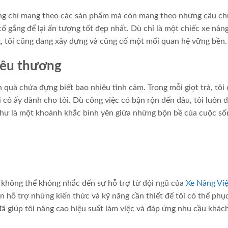
hông chỉ mang theo các sản phẩm mà còn mang theo những câu ch
ố gắng để lại ấn tượng tốt đẹp nhất. Dù chỉ là một chiếc xe nâng
, tôi cũng đang xây dựng và củng cố một mối quan hệ vững bền.
 yêu thương
 quà chứa đựng biết bao nhiêu tình cảm. Trong mỗi giọt trà, tôi
cô ấy dành cho tôi. Dù công việc có bận rộn đến đâu, tôi luôn 
 như là một khoảnh khắc bình yên giữa những bộn bề của cuộc số
không thể không nhắc đến sự hỗ trợ từ đội ngũ của
Xe Nâng Việ
 hỗ trợ những kiến thức và kỹ năng cần thiết để tôi có thể phụ
đã giúp tôi nâng cao hiệu suất làm việc và đáp ứng nhu cầu khác