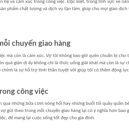
hệ và cảm xúc trong công việc. Đặc biệt, trong lĩnh vực xe nân
ản phẩm chất lượng và dịch vụ tận tâm, giúp cho mọi giao dịch 
mỗi chuyến giao hàng
việc mà còn là cảm xúc. Vợ tôi không bao giờ quên chuẩn bị cho 
n quà giản dị ấy không chỉ là thức uống giải khát mà còn là sự 
 chính là sự hỗ trợ tinh thần tuyệt vời giúp tôi có thêm động lự
rong công việc
ện qua những bữa cơm nóng hổi hay những buổi tối quây quần b
ợ gửi theo trong mỗi chuyến giao hàng lại có ý nghĩa hơn bao g
iệc, để mang lại cuộc sống tốt đẹp cho gia đình.