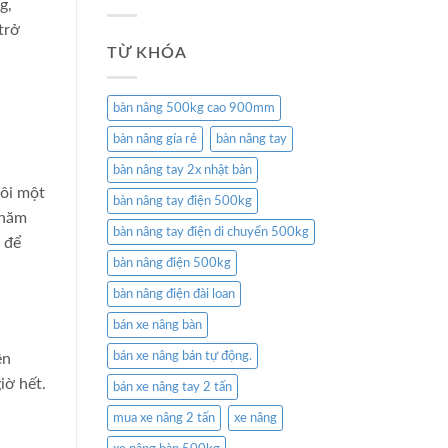
g,
trở
TỪ KHÓA
bàn nâng 500kg cao 900mm
bàn nâng gía rẻ
bàn nâng tay
bàn nâng tay 2x nhật bản
tôi một
bàn nâng tay điện 500kg
chăm
bàn nâng tay điện di chuyển 500kg
c để
bàn nâng điện 500kg
bàn nâng điện đài loan
bán xe nâng bàn
bán xe nâng bán tự động.
ên
iờ hết.
bán xe nâng tay 2 tấn
mua xe nâng 2 tấn
xe nâng