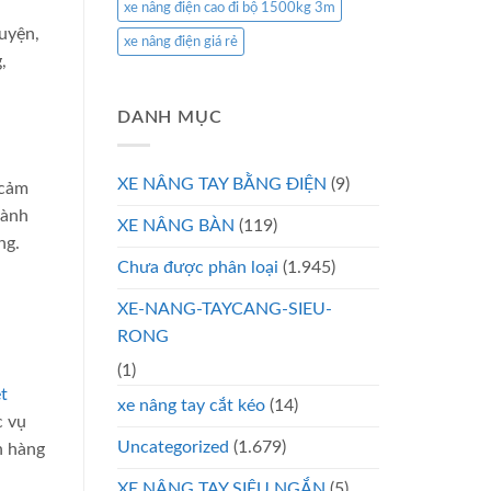
xe nâng điện cao đi bộ 1500kg 3m
uyện,
xe nâng điện giá rẻ
,
DANH MỤC
XE NÂNG TAY BẰNG ĐIỆN
(9)
 cảm
dành
XE NÂNG BÀN
(119)
ng.
Chưa được phân loại
(1.945)
XE-NANG-TAYCANG-SIEU-
RONG
(1)
t
xe nâng tay cắt kéo
(14)
c vụ
Uncategorized
(1.679)
h hàng
XE NÂNG TAY SIÊU NGẮN
(5)