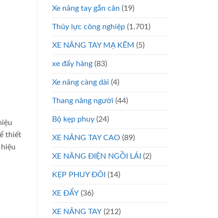
Xe nâng tay gắn cân
(19)
Thủy lực công nghiệp
(1.701)
XE NÂNG TAY MẠ KẼM
(5)
xe đẩy hàng
(83)
Xe nâng càng dài
(4)
Thang nâng người
(44)
Bộ kẹp phuy
(24)
hiệu
ể thiết
XE NÂNG TAY CAO
(89)
 hiệu
XE NÂNG ĐIỆN NGỒI LÁI
(2)
KẸP PHUY ĐÔI
(14)
XE ĐẨY
(36)
XE NÂNG TAY
(212)