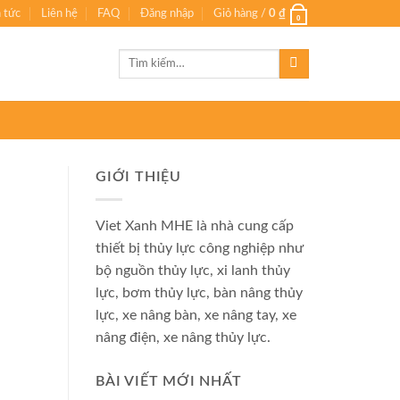
n tức
Liên hệ
FAQ
Đăng nhập
Giỏ hàng /
0
₫
0
Tìm
kiếm:
GIỚI THIỆU
Viet Xanh MHE là nhà cung cấp
thiết bị thủy lực công nghiệp như
bộ nguồn thủy lực, xi lanh thủy
lực, bơm thủy lực, bàn nâng thủy
lực, xe nâng bàn, xe nâng tay, xe
nâng điện, xe nâng thủy lực.
BÀI VIẾT MỚI NHẤT