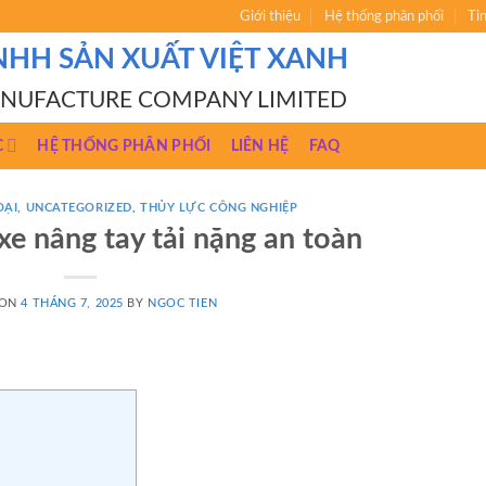
Giới thiệu
Hệ thống phân phối
Ti
NHH SẢN XUẤT VIỆT XANH
ANUFACTURE COMPANY LIMITED
C
HỆ THỐNG PHÂN PHỐI
LIÊN HỆ
FAQ
OẠI
,
UNCATEGORIZED
,
THỦY LỰC CÔNG NGHIỆP
e nâng tay tải nặng an toàn
 ON
4 THÁNG 7, 2025
BY
NGOC TIEN