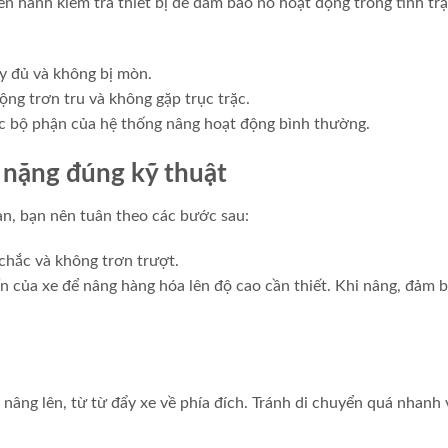
ến hành kiểm tra thiết bị để đảm bảo nó hoạt động trong tình trạ
y đủ và không bị mòn.
ng trơn tru và không gặp trục trặc.
ác bộ phận của hệ thống nâng hoạt động bình thường.
i nặng đúng kỹ thuật
àn, bạn nên tuân theo các bước sau:
 chắc và không trơn trượt.
n của xe để nâng hàng hóa lên độ cao cần thiết. Khi nâng, đảm 
nâng lên, từ từ đẩy xe về phía đích. Tránh di chuyển quá nhanh 