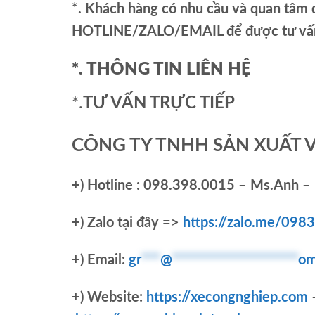
*. Khách hàng có nhu cầu và quan tâm đ
HOTLINE/ZALO/EMAIL để được tư vấn 
*. THÔNG TIN LIÊN HỆ
*.
TƯ VẤN TRỰC TIẾP
CÔNG TY TNHH SẢN XUẤT 
+)
Hotline : 098.398.0015 – Ms.Anh – 
+)
Zalo tại đây =>
https://zalo.me/09
+) Email:
gr
***
@
********************
om
+) Website:
https://xecongnghiep.com