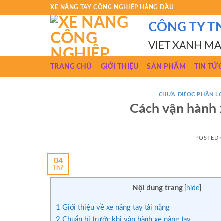
Skip
XE NÂNG TAY CÔNG NGHIỆP HÀNG ĐẦU
to
CÔNG TY T
content
VIET XANH M
TRANG CHỦ
GIỚI THIỆU
SẢN PHẨM
TIN TỨ
CHƯA ĐƯỢC PHÂN L
Cách vận hành x
POSTED
04
Th7
Nội dung trang
[
hide
]
1
Giới thiệu về xe nâng tay tải nặng
2
Chuẩn bị trước khi vận hành xe nâng tay