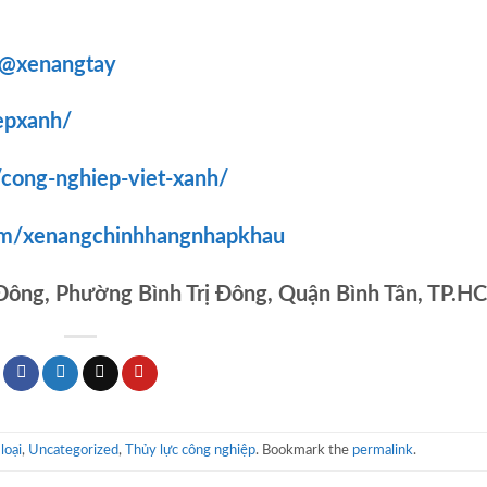
/@xenangtay
epxanh/
/cong-nghiep-viet-xanh/
om/xenangchinhhangnhapkhau
 Đông, Phường Bình Trị Đông, Quận Bình Tân, TP.H
loại
,
Uncategorized
,
Thủy lực công nghiệp
. Bookmark the
permalink
.