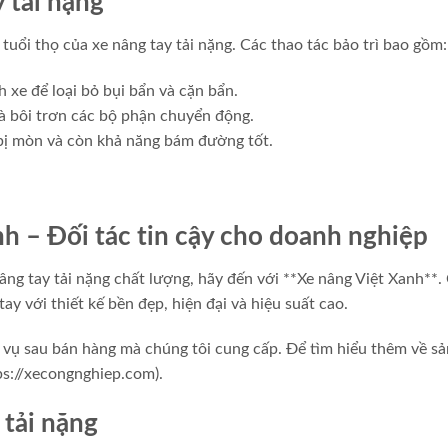
 tải nặng
 tuổi thọ của xe nâng tay tải nặng. Các thao tác bảo trì bao gồm:
 xe để loại bỏ bụi bẩn và cặn bẩn.
và bôi trơn các bộ phận chuyển động.
bị mòn và còn khả năng bám đường tốt.
h – Đối tác tin cậy cho doanh nghiệp
âng tay tải nặng chất lượng, hãy đến với **Xe nâng Việt Xanh**
y với thiết kế bền đẹp, hiện đại và hiệu suất cao.
 vụ sau bán hàng mà chúng tôi cung cấp. Để tìm hiểu thêm về sả
ps://xecongnghiep.com).
 tải nặng