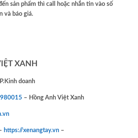
ến sản phẩm thì call hoặc nhắn tin vào số
và báo giá.
VIỆT XANH
P.Kinh doanh
83980015
– Hồng Anh Việt Xanh
.vn
–
https://xenangtay.vn
–