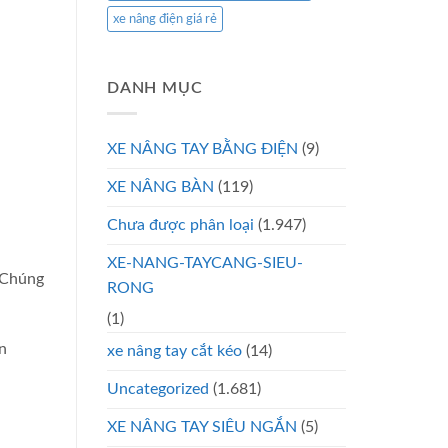
xe nâng điện giá rẻ
DANH MỤC
XE NÂNG TAY BẰNG ĐIỆN
(9)
XE NÂNG BÀN
(119)
Chưa được phân loại
(1.947)
XE-NANG-TAYCANG-SIEU-
. Chúng
RONG
(1)
n
xe nâng tay cắt kéo
(14)
Uncategorized
(1.681)
XE NÂNG TAY SIÊU NGẮN
(5)