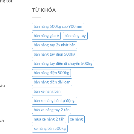
ng tốt
TỪ KHÓA
bàn nâng 500kg cao 900mm
bàn nâng gía rẻ
bàn nâng tay
bàn nâng tay 2x nhật bản
bàn nâng tay điện 500kg
bàn nâng tay điện di chuyển 500kg
bàn nâng điện 500kg
bàn nâng điện đài loan
bảo
bán xe nâng bàn
bán xe nâng bán tự động.
bán xe nâng tay 2 tấn
mua xe nâng 2 tấn
xe nâng
và
xe nâng bàn 500kg