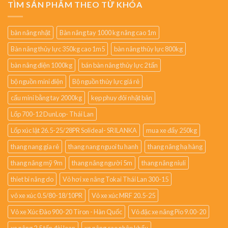
TÌM SẢN PHẨM THEO TỪ KHÓA
bàn nâng nhật
Bàn nâng tay 1000 kg nâng cao 1m
Bàn nâng thủy lực 350kg cao 1m5
bàn nâng thủy lực 800kg
bàn nâng điện 1000kg
bán bàn nâng thủy lực 2 tấn
bộ nguồn mini điện
Bộ nguồn thủy lực giá rẻ
cẩu mini bằng tay 2000kg
kẹp phuy đôi nhật bản
Lốp 700-12 DunLop- Thái Lan
Lốp xúc lật 26.5-25/28PR Solideal- SRILANKA
mua xe đẩy 250kg
thang nang gia rẻ
thang nang nguoi tu hanh
thang nâng hạ hàng
thang nâng mỹ 9m
thang nâng người 5m
thang nâng niuli
thiet bi nâng do
Vỏ hơi xe nâng Tokai Thái Lan 300-15
vỏ xe xúc 0.5/80-18/10PR
Vỏ xe xúc MRF 20.5-25
Vỏ xe Xúc Đào 900-20 Tiron - Hàn Quốc
Vỏ đặc xe nâng Pio 9.00-20