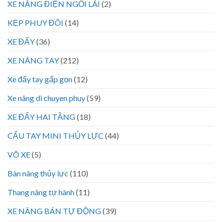
XE NÂNG ĐIỆN NGỒI LÁI
(2)
KẸP PHUY ĐÔI
(14)
XE ĐẨY
(36)
XE NÂNG TAY
(212)
Xe đẩy tay gấp gọn
(12)
Xe nâng di chuyen phuy
(59)
XE ĐẨY HAI TẦNG
(18)
CẨU TAY MINI THỦY LỰC
(44)
VÕ XE
(5)
Bàn nâng thủy lực
(110)
Thang nâng tự hành
(11)
XE NÂNG BÁN TỰ ĐỘNG
(39)