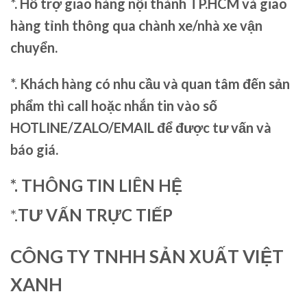
*. Hỗ trợ giao hàng nội thành TP.HCM và giao
hàng tỉnh thông qua chành xe/nhà xe vận
chuyển.
*. Khách hàng có nhu cầu và quan tâm đến sản
phẩm thì call hoặc nhắn tin vào số
HOTLINE/ZALO/EMAIL để được tư vấn và
báo giá.
*. THÔNG TIN LIÊN HỆ
*.
TƯ VẤN TRỰC TIẾP
CÔNG TY TNHH SẢN XUẤT VIỆT
XANH