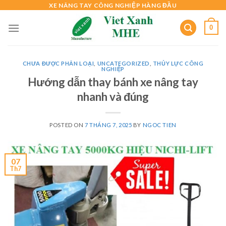
Skip
XE NÂNG TAY CÔNG NGHIỆP HÀNG ĐẦU
to
0
content
CHƯA ĐƯỢC PHÂN LOẠI
,
UNCATEGORIZED
,
THỦY LỰC CÔNG
NGHIỆP
Hướng dẫn thay bánh xe nâng tay
nhanh và đúng
POSTED ON
7 THÁNG 7, 2025
BY
NGOC TIEN
07
Th7