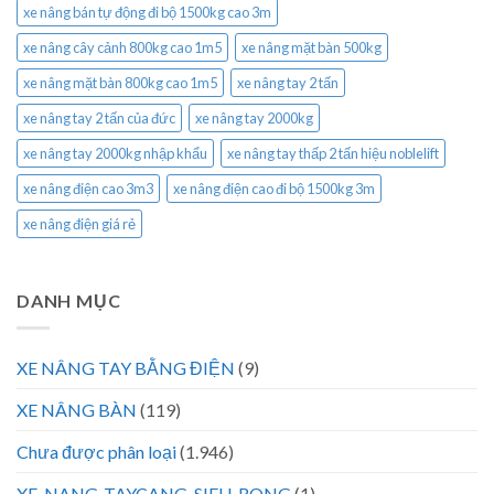
xe nâng bán tự động đi bộ 1500kg cao 3m
xe nâng cây cảnh 800kg cao 1m5
xe nâng mặt bàn 500kg
xe nâng mặt bàn 800kg cao 1m5
xe nâng tay 2 tấn
xe nâng tay 2 tấn của đức
xe nâng tay 2000kg
xe nâng tay 2000kg nhập khẩu
xe nâng tay thấp 2 tấn hiệu noblelift
xe nâng điện cao 3m3
xe nâng điện cao đi bộ 1500kg 3m
xe nâng điện giá rẻ
DANH MỤC
XE NÂNG TAY BẰNG ĐIỆN
(9)
XE NÂNG BÀN
(119)
Chưa được phân loại
(1.946)
XE-NANG-TAYCANG-SIEU-RONG
(1)