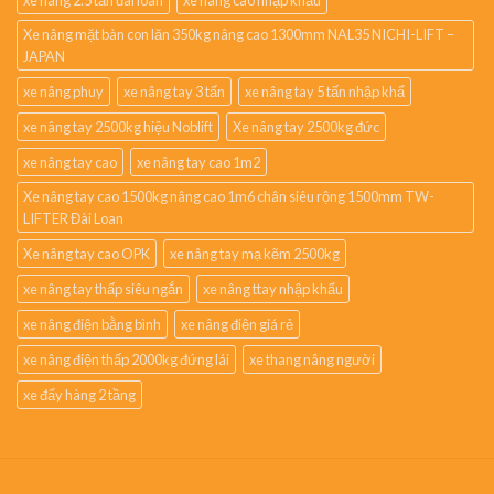
xe nâng 2.5 tấn đài loan
xe nâng cao nhập khẩu
Xe nâng mặt bàn con lăn 350kg nâng cao 1300mm NAL35 NICHI-LIFT –
JAPAN
xe nâng phuy
xe nâng tay 3 tấn
xe nâng tay 5 tấn nhập khẩ
xe nâng tay 2500kg hiệu Noblift
Xe nâng tay 2500kg đức
xe nâng tay cao
xe nâng tay cao 1m2
Xe nâng tay cao 1500kg nâng cao 1m6 chân siêu rộng 1500mm TW-
LIFTER Đài Loan
Xe nâng tay cao OPK
xe nâng tay mạ kẽm 2500kg
xe nâng tay thấp siêu ngắn
xe nâng ttay nhập khẩu
xe nâng điện bằng bình
xe nâng điện giá rẻ
xe nâng điện thấp 2000kg đứng lái
xe thang nâng người
xe đẩy hàng 2 tầng