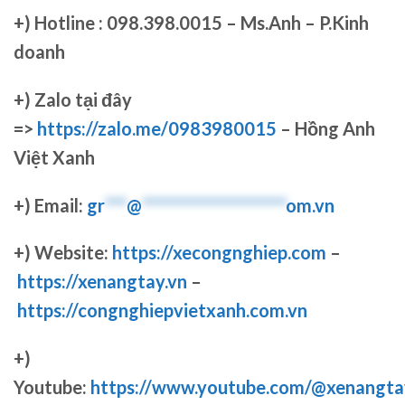
+)
Hotline : 098.398.0015 – Ms.Anh – P.Kinh
doanh
+)
Zalo tại đây
=>
https://zalo.me/0983980015
– Hồng Anh
Việt Xanh
+) Email:
gr
***
@
********************
om.vn
+) Website:
https://xecongnghiep.com
–
https://xenangtay.vn
–
https://congnghiepvietxanh.com.vn
+)
Youtube:
https://www.youtube.com/@xenangta