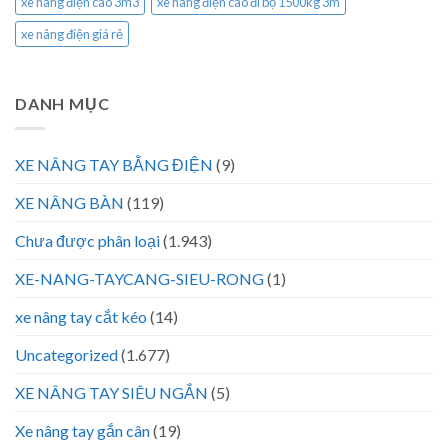
xe nâng điện cao 3m3
xe nâng điện cao đi bộ 1500kg 3m
xe nâng điện giá rẻ
DANH MỤC
XE NÂNG TAY BẰNG ĐIỆN
(9)
XE NÂNG BÀN
(119)
Chưa được phân loại
(1.943)
XE-NANG-TAYCANG-SIEU-RONG
(1)
xe nâng tay cắt kéo
(14)
Uncategorized
(1.677)
XE NÂNG TAY SIÊU NGẮN
(5)
Xe nâng tay gắn cân
(19)