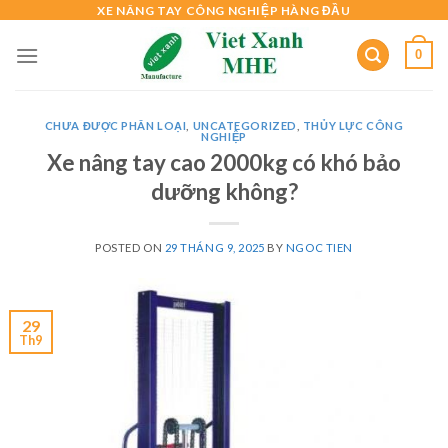
Skip
XE NÂNG TAY CÔNG NGHIỆP HÀNG ĐẦU
to
0
content
CHƯA ĐƯỢC PHÂN LOẠI
,
UNCATEGORIZED
,
THỦY LỰC CÔNG
NGHIỆP
Xe nâng tay cao 2000kg có khó bảo
dưỡng không?
POSTED ON
29 THÁNG 9, 2025
BY
NGOC TIEN
29
Th9