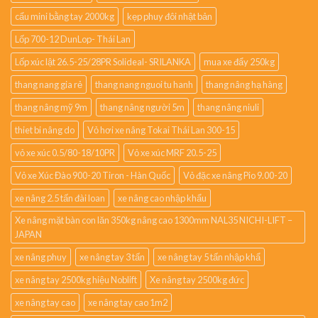
cẩu mini bằng tay 2000kg
kẹp phuy đôi nhật bản
Lốp 700-12 DunLop- Thái Lan
Lốp xúc lật 26.5-25/28PR Solideal- SRILANKA
mua xe đẩy 250kg
thang nang gia rẻ
thang nang nguoi tu hanh
thang nâng hạ hàng
thang nâng mỹ 9m
thang nâng người 5m
thang nâng niuli
thiet bi nâng do
Vỏ hơi xe nâng Tokai Thái Lan 300-15
vỏ xe xúc 0.5/80-18/10PR
Vỏ xe xúc MRF 20.5-25
Vỏ xe Xúc Đào 900-20 Tiron - Hàn Quốc
Vỏ đặc xe nâng Pio 9.00-20
xe nâng 2.5 tấn đài loan
xe nâng cao nhập khẩu
Xe nâng mặt bàn con lăn 350kg nâng cao 1300mm NAL35 NICHI-LIFT –
JAPAN
xe nâng phuy
xe nâng tay 3 tấn
xe nâng tay 5 tấn nhập khẩ
xe nâng tay 2500kg hiệu Noblift
Xe nâng tay 2500kg đức
xe nâng tay cao
xe nâng tay cao 1m2