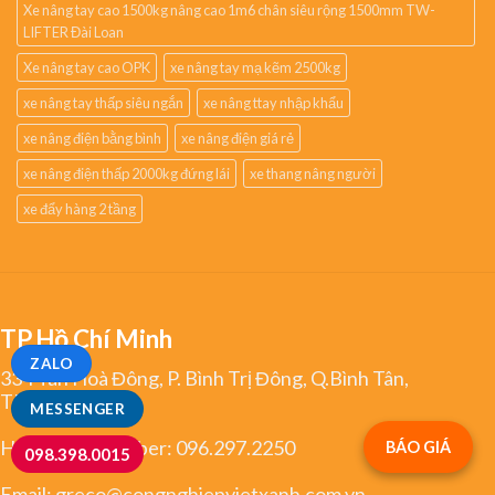
Xe nâng tay cao 1500kg nâng cao 1m6 chân siêu rộng 1500mm TW-
LIFTER Đài Loan
Xe nâng tay cao OPK
xe nâng tay mạ kẽm 2500kg
xe nâng tay thấp siêu ngắn
xe nâng ttay nhập khẩu
xe nâng điện bằng bình
xe nâng điện giá rẻ
xe nâng điện thấp 2000kg đứng lái
xe thang nâng người
xe đẩy hàng 2 tầng
TP.Hồ Chí Minh
ZALO
334 Tân Hoà Đông, P. Bình Trị Đông, Q.Bình Tân,
TP.HCM
MESSENGER
Hotline/Zalo/Viber:
096.297.2250
BÁO GIÁ
098.398.0015
Email:
greco@congnghiepvietxanh.com.vn