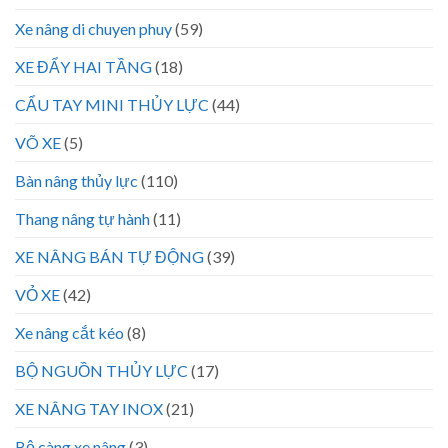
Xe nâng di chuyen phuy
(59)
XE ĐẨY HAI TẦNG
(18)
CẨU TAY MINI THỦY LỰC
(44)
VÕ XE
(5)
Bàn nâng thủy lực
(110)
Thang nâng tự hành
(11)
XE NÂNG BÁN TỰ ĐỘNG
(39)
VỎ XE
(42)
Xe nâng cắt kéo
(8)
BỘ NGUỒN THỦY LỰC
(17)
XE NÂNG TAY INOX
(21)
Bộ càng xe nâng
(3)