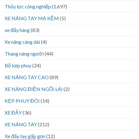
Thủy lực công nghiệp
(1.697)
XE NÂNG TAY MẠ KẼM
(5)
xe đẩy hàng
(83)
Xe nâng càng dài
(4)
Thang nâng người
(44)
Bộ kẹp phuy
(24)
XE NÂNG TAY CAO
(89)
XE NÂNG ĐIỆN NGỒI LÁI
(2)
KẸP PHUY ĐÔI
(14)
XE ĐẨY
(36)
XE NÂNG TAY
(212)
Xe đẩy tay gấp gọn
(12)