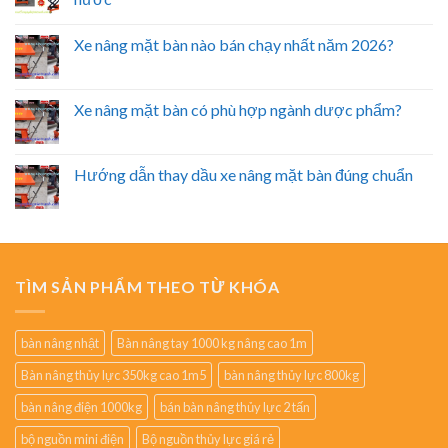
Xe nâng mặt bàn nào bán chạy nhất năm 2026?
Xe nâng mặt bàn có phù hợp ngành dược phẩm?
Hướng dẫn thay dầu xe nâng mặt bàn đúng chuẩn
TÌM SẢN PHẨM THEO TỪ KHÓA
bàn nâng nhật
Bàn nâng tay 1000 kg nâng cao 1m
Bàn nâng thủy lực 350kg cao 1m5
bàn nâng thủy lực 800kg
bàn nâng điện 1000kg
bán bàn nâng thủy lực 2 tấn
bộ nguồn mini điện
Bộ nguồn thủy lực giá rẻ