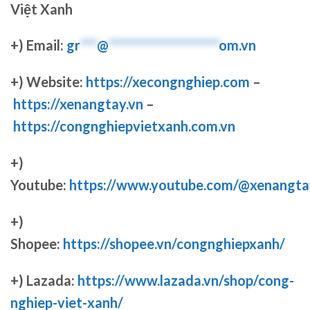
Việt Xanh
+) Email:
gr
***
@
********************
om.vn
+) Website:
https://xecongnghiep.com
–
https://xenangtay.vn
–
https://congnghiepvietxanh.com.vn
+)
Youtube:
https://www.youtube.com/@xenangta
+)
Shopee:
https://shopee.vn/congnghiepxanh/
+) Lazada:
https://www.lazada.vn/shop/cong-
nghiep-viet-xanh/