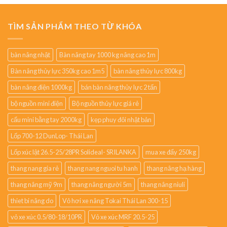
TÌM SẢN PHẨM THEO TỪ KHÓA
bàn nâng nhật
Bàn nâng tay 1000 kg nâng cao 1m
Bàn nâng thủy lực 350kg cao 1m5
bàn nâng thủy lực 800kg
bàn nâng điện 1000kg
bán bàn nâng thủy lực 2 tấn
bộ nguồn mini điện
Bộ nguồn thủy lực giá rẻ
cẩu mini bằng tay 2000kg
kẹp phuy đôi nhật bản
Lốp 700-12 DunLop- Thái Lan
Lốp xúc lật 26.5-25/28PR Solideal- SRILANKA
mua xe đẩy 250kg
thang nang gia rẻ
thang nang nguoi tu hanh
thang nâng hạ hàng
thang nâng mỹ 9m
thang nâng người 5m
thang nâng niuli
thiet bi nâng do
Vỏ hơi xe nâng Tokai Thái Lan 300-15
vỏ xe xúc 0.5/80-18/10PR
Vỏ xe xúc MRF 20.5-25