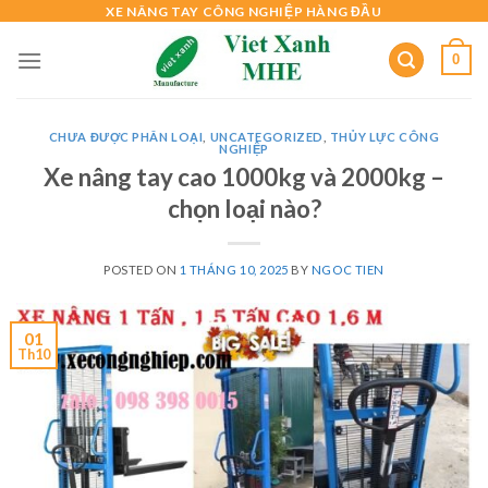
Skip
XE NÂNG TAY CÔNG NGHIỆP HÀNG ĐẦU
to
0
content
CHƯA ĐƯỢC PHÂN LOẠI
,
UNCATEGORIZED
,
THỦY LỰC CÔNG
NGHIỆP
Xe nâng tay cao 1000kg và 2000kg –
chọn loại nào?
POSTED ON
1 THÁNG 10, 2025
BY
NGOC TIEN
01
Th10