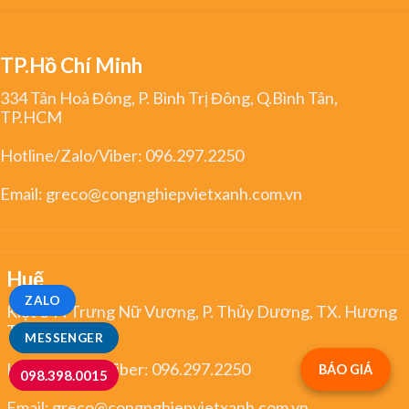
TP.Hồ Chí Minh
334 Tân Hoà Đông, P. Bình Trị Đông, Q.Bình Tân,
TP.HCM
Hotline/Zalo/Viber:
096.297.2250
Email:
greco@congnghiepvietxanh.com.vn
Huế
ZALO
Kiệt 344 Trưng Nữ Vương, P. Thủy Dương, TX. Hương
Thủy, Huế
MESSENGER
Hotline/Zalo/Viber:
096.297.2250
BÁO GIÁ
098.398.0015
Email:
greco@congnghiepvietxanh.com.vn