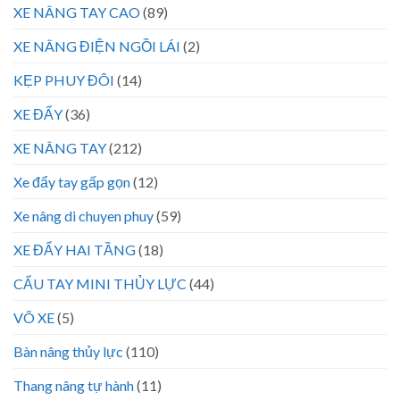
XE NÂNG TAY CAO
(89)
XE NÂNG ĐIỆN NGỒI LÁI
(2)
KẸP PHUY ĐÔI
(14)
XE ĐẨY
(36)
XE NÂNG TAY
(212)
Xe đẩy tay gấp gọn
(12)
Xe nâng di chuyen phuy
(59)
XE ĐẨY HAI TẦNG
(18)
CẨU TAY MINI THỦY LỰC
(44)
VÕ XE
(5)
Bàn nâng thủy lực
(110)
Thang nâng tự hành
(11)