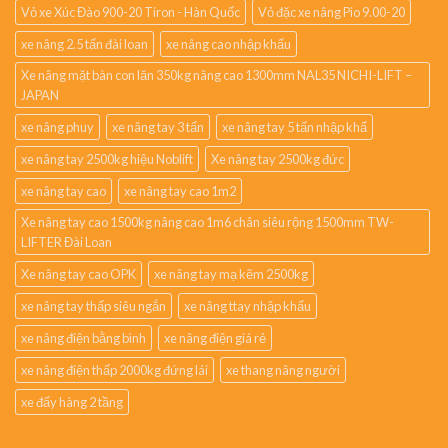
Vỏ xe Xúc Đào 900-20 Tiron - Hàn Quốc
Vỏ đặc xe nâng Pio 9.00-20
xe nâng 2.5 tấn đài loan
xe nâng cao nhập khẩu
Xe nâng mặt bàn con lăn 350kg nâng cao 1300mm NAL35 NICHI-LIFT –
JAPAN
xe nâng phuy
xe nâng tay 3 tấn
xe nâng tay 5 tấn nhập khẩ
xe nâng tay 2500kg hiệu Noblift
Xe nâng tay 2500kg đức
xe nâng tay cao
xe nâng tay cao 1m2
Xe nâng tay cao 1500kg nâng cao 1m6 chân siêu rộng 1500mm TW-
LIFTER Đài Loan
Xe nâng tay cao OPK
xe nâng tay mạ kẽm 2500kg
xe nâng tay thấp siêu ngắn
xe nâng ttay nhập khẩu
xe nâng điện bằng bình
xe nâng điện giá rẻ
xe nâng điện thấp 2000kg đứng lái
xe thang nâng người
xe đẩy hàng 2 tầng