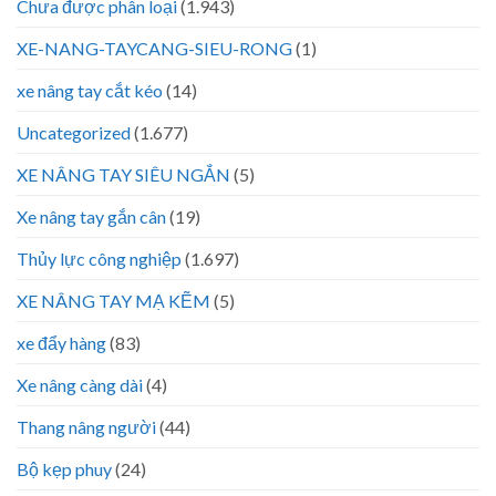
Chưa được phân loại
(1.943)
XE-NANG-TAYCANG-SIEU-RONG
(1)
xe nâng tay cắt kéo
(14)
Uncategorized
(1.677)
XE NÂNG TAY SIÊU NGẮN
(5)
Xe nâng tay gắn cân
(19)
Thủy lực công nghiệp
(1.697)
XE NÂNG TAY MẠ KẼM
(5)
xe đẩy hàng
(83)
Xe nâng càng dài
(4)
Thang nâng người
(44)
Bộ kẹp phuy
(24)