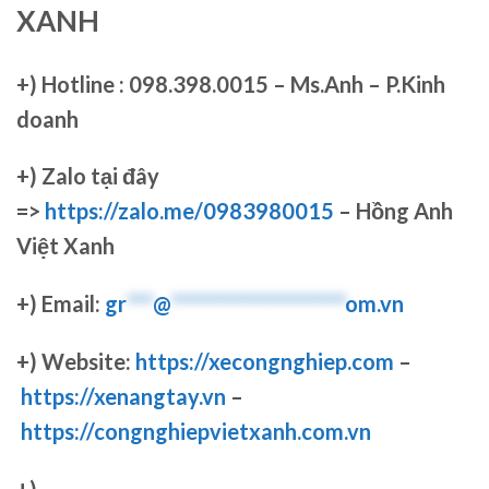
XANH
+)
Hotline : 098.398.0015 – Ms.Anh – P.Kinh
doanh
+)
Zalo tại đây
=>
https://zalo.me/0983980015
– Hồng Anh
Việt Xanh
+) Email:
gr
***
@
********************
om.vn
+) Website:
https://xecongnghiep.com
–
https://xenangtay.vn
–
https://congnghiepvietxanh.com.vn
+)