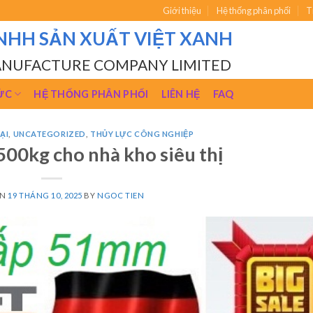
Giới thiệu
Hệ thống phân phối
T
NHH SẢN XUẤT VIỆT XANH
ANUFACTURE COMPANY LIMITED
ỨC
HỆ THỐNG PHÂN PHỐI
LIÊN HỆ
FAQ
ẠI
,
UNCATEGORIZED
,
THỦY LỰC CÔNG NGHIỆP
500kg cho nhà kho siêu thị
ON
19 THÁNG 10, 2025
BY
NGOC TIEN