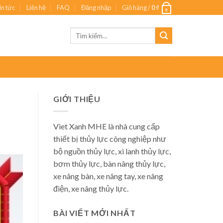
in tức
Liên hệ
FAQ
Đăng nhập
Giỏ hàng /
0
₫
0
Tìm
kiếm:
GIỚI THIỆU
Viet Xanh MHE là nhà cung cấp
thiết bị thủy lực công nghiệp như
bộ nguồn thủy lực, xi lanh thủy lực,
bơm thủy lực, bàn nâng thủy lực,
xe nâng bàn, xe nâng tay, xe nâng
điện, xe nâng thủy lực.
BÀI VIẾT MỚI NHẤT