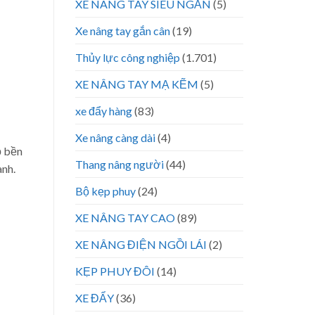
XE NÂNG TAY SIÊU NGẮN
(5)
Xe nâng tay gắn cân
(19)
Thủy lực công nghiệp
(1.701)
XE NÂNG TAY MẠ KẼM
(5)
xe đẩy hàng
(83)
Xe nâng càng dài
(4)
ộ bền
Thang nâng người
(44)
ành.
Bộ kẹp phuy
(24)
XE NÂNG TAY CAO
(89)
XE NÂNG ĐIỆN NGỒI LÁI
(2)
KẸP PHUY ĐÔI
(14)
XE ĐẨY
(36)