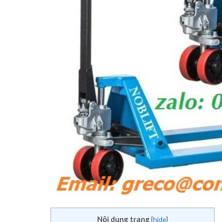
Nội dung trang
[
hide
]