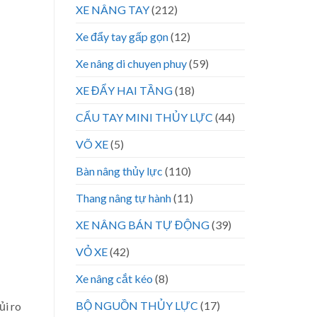
XE NÂNG TAY
(212)
Xe đẩy tay gấp gọn
(12)
Xe nâng di chuyen phuy
(59)
XE ĐẨY HAI TẦNG
(18)
CẨU TAY MINI THỦY LỰC
(44)
VÕ XE
(5)
Bàn nâng thủy lực
(110)
Thang nâng tự hành
(11)
XE NÂNG BÁN TỰ ĐỘNG
(39)
VỎ XE
(42)
Xe nâng cắt kéo
(8)
BỘ NGUỒN THỦY LỰC
(17)
ủi ro