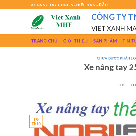
Skip
XE NÂNG TAY CÔNG NGHIỆP HÀNG ĐẦU
to
CÔNG TY T
content
VIET XANH M
TRANG CHỦ
GIỚI THIỆU
SẢN PHẨM
TIN T
CHƯA ĐƯỢC PHÂN LO
Xe nâng tay 2
POSTED 
19
Th10