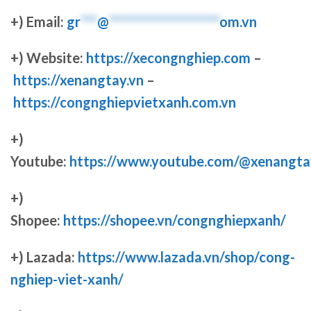
+) Email:
gr
***
@
********************
om.vn
+) Website:
https://xecongnghiep.com
–
https://xenangtay.vn
–
https://congnghiepvietxanh.com.vn
+)
Youtube:
https://www.youtube.com/@xenangta
+)
Shopee:
https://shopee.vn/congnghiepxanh/
+) Lazada:
https://www.lazada.vn/shop/cong-
nghiep-viet-xanh/