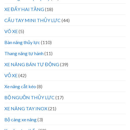
XE ĐẨY HAI TẦNG
(18)
CẨU TAY MINI THỦY LỰC
(44)
VÕ XE
(5)
Bàn nâng thủy lực
(110)
Thang nâng tự hành
(11)
XE NÂNG BÁN TỰ ĐỘNG
(39)
VỎ XE
(42)
Xe nâng cắt kéo
(8)
BỘ NGUỒN THỦY LỰC
(17)
XE NÂNG TAY INOX
(21)
Bộ càng xe nâng
(3)