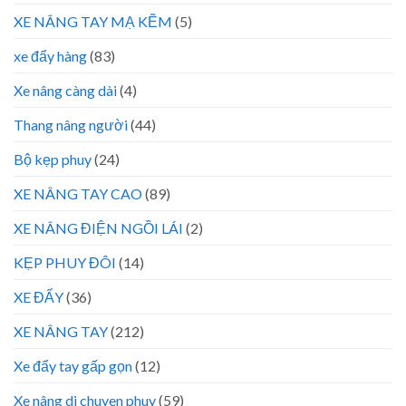
XE NÂNG TAY MẠ KẼM
(5)
xe đẩy hàng
(83)
Xe nâng càng dài
(4)
Thang nâng người
(44)
Bộ kẹp phuy
(24)
XE NÂNG TAY CAO
(89)
XE NÂNG ĐIỆN NGỒI LÁI
(2)
KẸP PHUY ĐÔI
(14)
XE ĐẨY
(36)
XE NÂNG TAY
(212)
Xe đẩy tay gấp gọn
(12)
Xe nâng di chuyen phuy
(59)