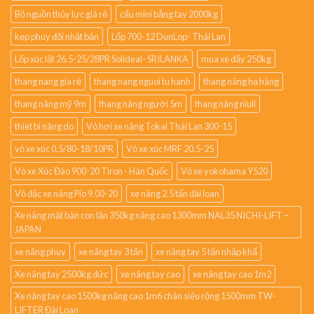
Bộ nguồn thủy lực giá rẻ
cẩu mini bằng tay 2000kg
kẹp phuy đôi nhật bản
Lốp 700-12 DunLop- Thái Lan
Lốp xúc lật 26.5-25/28PR Solideal- SRILANKA
mua xe đẩy 250kg
thang nang gia rẻ
thang nang nguoi tu hanh
thang nâng hạ hàng
thang nâng mỹ 9m
thang nâng người 5m
thang nâng niuli
thiet bi nâng do
Vỏ hơi xe nâng Tokai Thái Lan 300-15
vỏ xe xúc 0.5/80-18/10PR
Vỏ xe xúc MRF 20.5-25
Vỏ xe Xúc Đào 900-20 Tiron - Hàn Quốc
Vỏ xe yokohama Y520
Vỏ đặc xe nâng Pio 9.00-20
xe nâng 2.5 tấn đài loan
Xe nâng mặt bàn con lăn 350kg nâng cao 1300mm NAL35 NICHI-LIFT –
JAPAN
xe nâng phuy
xe nâng tay 3 tấn
xe nâng tay 5 tấn nhập khẩ
Xe nâng tay 2500kg đức
xe nâng tay cao
xe nâng tay cao 1m2
Xe nâng tay cao 1500kg nâng cao 1m6 chân siêu rộng 1500mm TW-
LIFTER Đài Loan