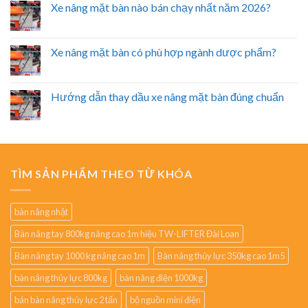
Xe nâng mặt bàn nào bán chạy nhất năm 2026?
Xe nâng mặt bàn có phù hợp ngành dược phẩm?
Hướng dẫn thay dầu xe nâng mặt bàn đúng chuẩn
TÌM SẢN PHẨM THEO TỪ KHÓA
bàn nâng nhật
Bàn nâng tay 800kg nâng cao 1m hiệu TW-LIFTER Đài Loan
Bàn nâng tay 1000 kg nâng cao 1m
Bàn nâng thủy lực 350kg cao 1m5
bàn nâng thủy lực 800kg
bàn nâng điện 1000kg
bán bàn nâng thủy lực 2 tấn
bộ nguồn mini điện