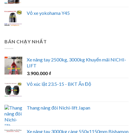
Vỏ xe yokohama Y45
BÁN CHẠY NHẤT
Xe nâng tay 2500kg, 3000kg Khuyến mãi NICHI-
LIFT
3.900.000
₫
Vỏ xúc lật 23.5-15 - BKT Ấn Độ
Thang nâng đôi Nichi-lift Japan
Xe nâng tay 3000kg càng 550x1150mm Bishamon