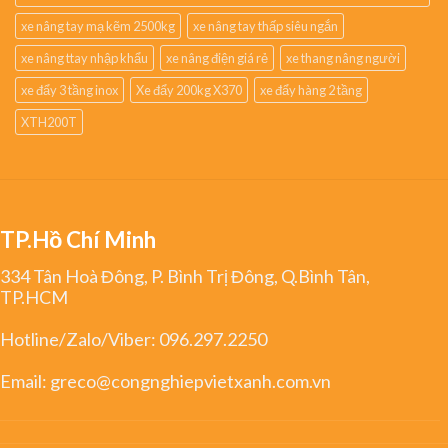
xe nâng tay mạ kẽm 2500kg
xe nâng tay thấp siêu ngắn
xe nâng ttay nhập khẩu
xe nâng điện giá rẻ
xe thang nâng người
xe đẩy 3 tầng inox
Xe đẩy 200kg X370
xe đẩy hàng 2 tầng
XTH200T
TP.Hồ Chí Minh
334 Tân Hoà Đông, P. Bình Trị Đông, Q.Bình Tân,
TP.HCM
Hotline/Zalo/Viber:
096.297.2250
Email:
greco@congnghiepvietxanh.com.vn