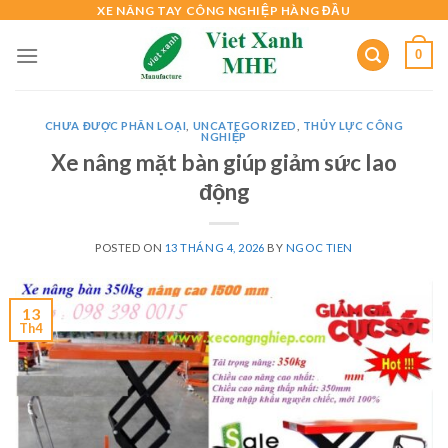
Skip
XE NÂNG TAY CÔNG NGHIỆP HÀNG ĐẦU
to
0
content
CHƯA ĐƯỢC PHÂN LOẠI
,
UNCATEGORIZED
,
THỦY LỰC CÔNG
NGHIỆP
Xe nâng mặt bàn giúp giảm sức lao
động
POSTED ON
13 THÁNG 4, 2026
BY
NGOC TIEN
13
Th4