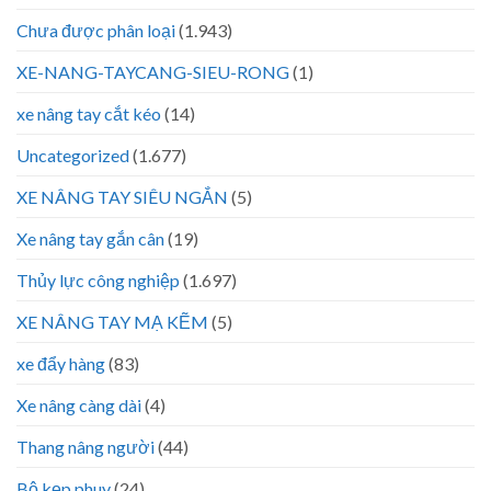
Chưa được phân loại
(1.943)
XE-NANG-TAYCANG-SIEU-RONG
(1)
xe nâng tay cắt kéo
(14)
Uncategorized
(1.677)
XE NÂNG TAY SIÊU NGẮN
(5)
Xe nâng tay gắn cân
(19)
Thủy lực công nghiệp
(1.697)
XE NÂNG TAY MẠ KẼM
(5)
xe đẩy hàng
(83)
Xe nâng càng dài
(4)
Thang nâng người
(44)
Bộ kẹp phuy
(24)