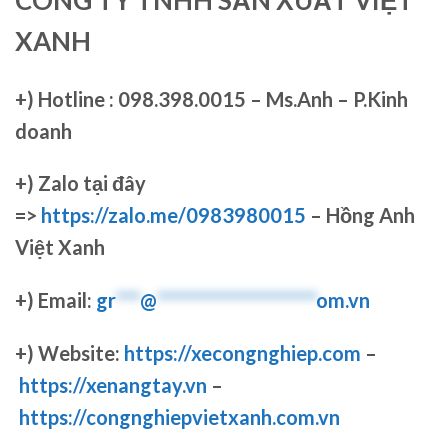
XANH
+)
Hotline : 098.398.0015 – Ms.Anh – P.Kinh
doanh
+)
Zalo tại đây
=>
https://zalo.me/0983980015
– Hồng Anh
Việt Xanh
+) Email:
gr
***
@
********************
om.vn
+) Website:
https://xecongnghiep.com
–
https://xenangtay.vn
–
https://congnghiepvietxanh.com.vn