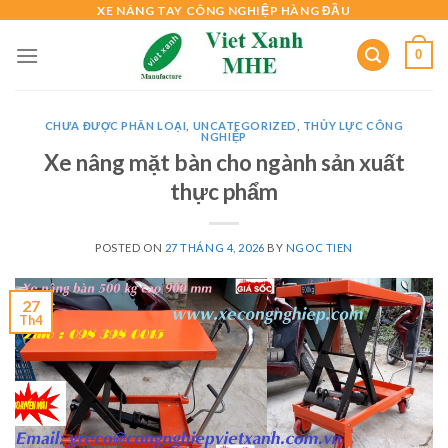
Skip
XE NÂNG TAY CÔNG NGHIỆP HÀNG ĐẦU
to
0
content
CHƯA ĐƯỢC PHÂN LOẠI
,
UNCATEGORIZED
,
THỦY LỰC CÔNG
NGHIỆP
Xe nâng mặt bàn cho ngành sản xuất
thực phẩm
POSTED ON
27 THÁNG 4, 2026
BY
NGOC TIEN
27
Th4