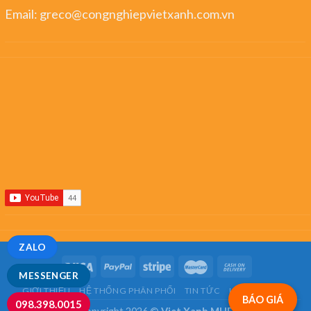
Email:
greco@congnghiepvietxanh.com.vn
ZALO
MESSENGER
GIỚI THIỆU
HỆ THỐNG PHÂN PHỐI
TIN TỨC
LIÊN HỆ
FAQ
BÁO GIÁ
098.398.0015