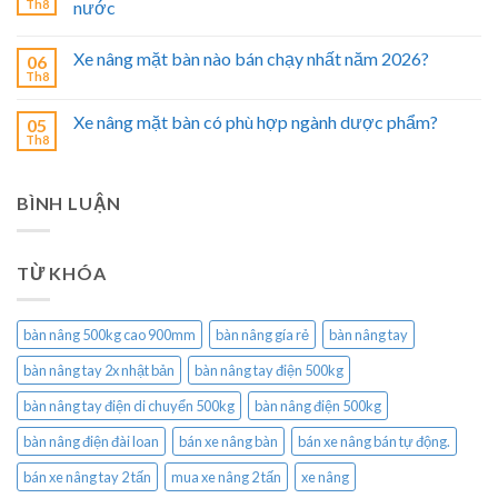
Th8
nước
Xe nâng mặt bàn nào bán chạy nhất năm 2026?
06
Th8
Xe nâng mặt bàn có phù hợp ngành dược phẩm?
05
Th8
BÌNH LUẬN
TỪ KHÓA
bàn nâng 500kg cao 900mm
bàn nâng gía rẻ
bàn nâng tay
bàn nâng tay 2x nhật bản
bàn nâng tay điện 500kg
bàn nâng tay điện di chuyển 500kg
bàn nâng điện 500kg
bàn nâng điện đài loan
bán xe nâng bàn
bán xe nâng bán tự động.
bán xe nâng tay 2 tấn
mua xe nâng 2 tấn
xe nâng