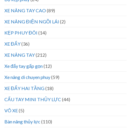
XE NÂNG TAY CAO
(89)
XE NÂNG ĐIỆN NGỒI LÁI
(2)
KẸP PHUY ĐÔI
(14)
XE ĐẨY
(36)
XE NÂNG TAY
(212)
Xe đẩy tay gấp gọn
(12)
Xe nâng di chuyen phuy
(59)
XE ĐẨY HAI TẦNG
(18)
CẨU TAY MINI THỦY LỰC
(44)
VÕ XE
(5)
Bàn nâng thủy lực
(110)