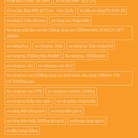
vỏ xe xúc 0.5/80-18/10PR
Vỏ xe xúc MRF 20.5-25
Vỏ xe Xúc Đào 900-20 Tiron - Hàn Quốc
Vỏ đặc xe nâng Pio 9.00-20
xe nâng 2.5 tấn đài loan
xe nâng cao nhập khẩu
Xe nâng mặt bàn con lăn 350kg nâng cao 1300mm NAL35 NICHI-LIFT –
JAPAN
xe nâng phuy
xe nâng tay 3 tấn
xe nâng tay 5 tấn nhập khẩ
xe nâng tay 2500kg hiệu Noblift
Xe nâng tay 2500kg đức
xe nâng tay cao
xe nâng tay cao 1m2
Xe nâng tay cao 1500kg nâng cao 1m6 chân siêu rộng 1500mm TW-
LIFTER Đài Loan
Xe nâng tay cao OPK
xe nâng tay mạ kẽm 2500kg
xe nâng tay thấp siêu ngắn
xe nâng ttay nhập khẩu
xe nâng điện bằng bình
xe nâng điện giá rẻ
xe nâng điện thấp 2000kg đứng lái
xe thang nâng người
xe đẩy hàng 2 tầng