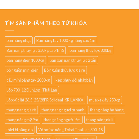
TÌM SẢN PHẨM THEO TỪ KHÓA
bàn nâng nhật
Bàn nâng tay 1000 kg nâng cao 1m
Bàn nâng thủy lực 350kg cao 1m5
bàn nâng thủy lực 800kg
bàn nâng điện 1000kg
bán bàn nâng thủy lực 2 tấn
bộ nguồn mini điện
Bộ nguồn thủy lực giá rẻ
cẩu mini bằng tay 2000kg
kẹp phuy đôi nhật bản
Lốp 700-12 DunLop- Thái Lan
Lốp xúc lật 26.5-25/28PR Solideal- SRILANKA
mua xe đẩy 250kg
thang nang gia rẻ
thang nang nguoi tu hanh
thang nâng hạ hàng
thang nâng mỹ 9m
thang nâng người 5m
thang nâng niuli
thiet bi nâng do
Vỏ hơi xe nâng Tokai Thái Lan 300-15