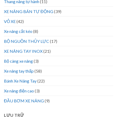
Thang nâng tự hành
(11)
XE NÂNG BÁN TỰ ĐỘNG
(39)
VỎ XE
(42)
Xe nâng cắt kéo
(8)
BỘ NGUỒN THỦY LỰC
(17)
XE NÂNG TAY INOX
(21)
Bộ càng xe nâng
(3)
Xe nâng tay thấp
(58)
Bánh Xe Nâng Tay
(22)
Xe nâng điện cao
(3)
ĐẦU BƠM XE NÂNG
(9)
LƯU TRỮ