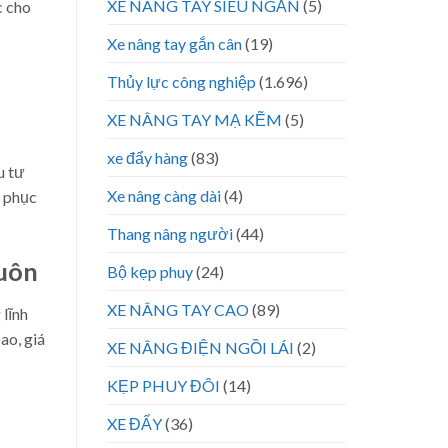
XE NÂNG TAY SIÊU NGẮN
(5)
c cho
Xe nâng tay gắn cân
(19)
Thủy lực công nghiệp
(1.696)
XE NÂNG TAY MẠ KẼM
(5)
xe đẩy hàng
(83)
u tư
Xe nâng càng dài
(4)
i phục
Thang nâng người
(44)
Buôn
Bộ kẹp phuy
(24)
XE NÂNG TAY CAO
(89)
 lĩnh
ao, giá
XE NÂNG ĐIỆN NGỒI LÁI
(2)
KẸP PHUY ĐÔI
(14)
XE ĐẨY
(36)