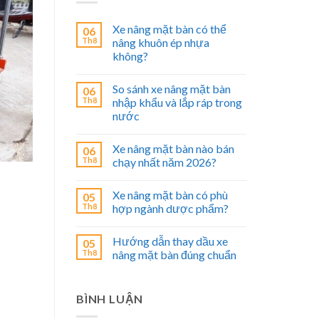
Xe nâng mặt bàn có thể
06
Th8
nâng khuôn ép nhựa
không?
So sánh xe nâng mặt bàn
06
Th8
nhập khẩu và lắp ráp trong
nước
Xe nâng mặt bàn nào bán
06
Th8
chạy nhất năm 2026?
Xe nâng mặt bàn có phù
05
Th8
hợp ngành dược phẩm?
Hướng dẫn thay dầu xe
05
Th8
nâng mặt bàn đúng chuẩn
BÌNH LUẬN