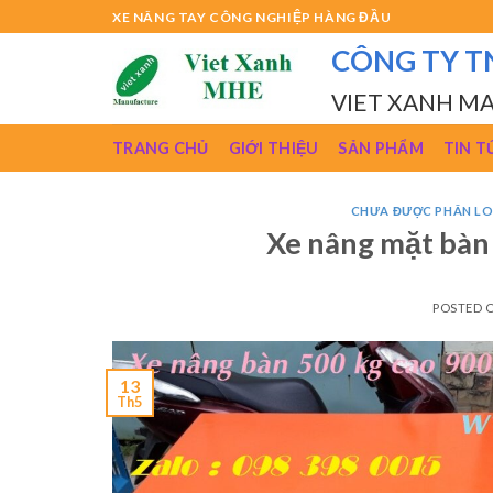
Skip
XE NÂNG TAY CÔNG NGHIỆP HÀNG ĐẦU
to
CÔNG TY T
content
VIET XANH M
TRANG CHỦ
GIỚI THIỆU
SẢN PHẨM
TIN T
CHƯA ĐƯỢC PHÂN LO
Xe nâng mặt bàn
POSTED 
13
Th5