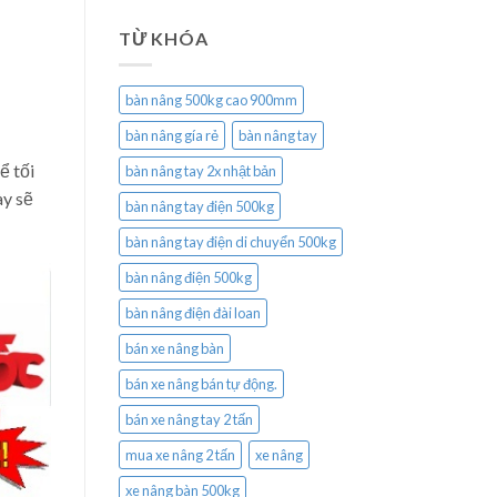
TỪ KHÓA
bàn nâng 500kg cao 900mm
bàn nâng gía rẻ
bàn nâng tay
ể tối
bàn nâng tay 2x nhật bản
ày sẽ
bàn nâng tay điện 500kg
bàn nâng tay điện di chuyển 500kg
bàn nâng điện 500kg
bàn nâng điện đài loan
bán xe nâng bàn
bán xe nâng bán tự động.
bán xe nâng tay 2 tấn
mua xe nâng 2 tấn
xe nâng
xe nâng bàn 500kg