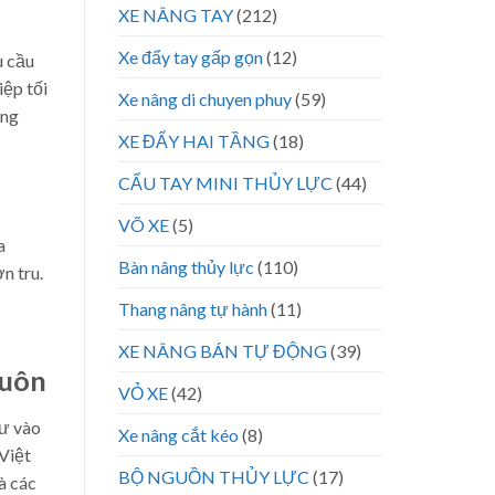
XE NÂNG TAY
(212)
Xe đẩy tay gấp gọn
(12)
u cầu
iệp tối
Xe nâng di chuyen phuy
(59)
úng
XE ĐẨY HAI TẦNG
(18)
CẨU TAY MINI THỦY LỰC
(44)
VÕ XE
(5)
a
Bàn nâng thủy lực
(110)
n tru.
Thang nâng tự hành
(11)
XE NÂNG BÁN TỰ ĐỘNG
(39)
Buôn
VỎ XE
(42)
tư vào
Xe nâng cắt kéo
(8)
 Việt
BỘ NGUỒN THỦY LỰC
(17)
à các