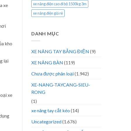
xe nâng điện cao đi bộ 1500kg 3m
a xe
xe nâng điện giá rẻ
nơi
DANH MỤC
ủa kho
XE NÂNG TAY BẰNG ĐIỆN
(9)
 lại
XE NÂNG BÀN
(119)
Chưa được phân loại
(1.942)
XE-NANG-TAYCANG-SIEU-
RONG
loại xe
(1)
xe nâng tay cắt kéo
(14)
 dụng
Uncategorized
(1.676)