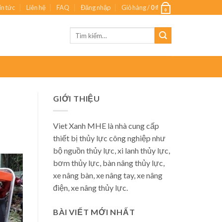
in tức
Liên hệ
FAQ
Đăng nhập
Giỏ hàng /
0
₫
0
Tìm
kiếm:
GIỚI THIỆU
Viet Xanh MHE là nhà cung cấp
thiết bị thủy lực công nghiệp như
bộ nguồn thủy lực, xi lanh thủy lực,
bơm thủy lực, bàn nâng thủy lực,
xe nâng bàn, xe nâng tay, xe nâng
điện, xe nâng thủy lực.
BÀI VIẾT MỚI NHẤT