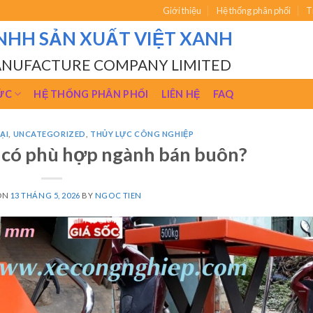
Giới thiệu
Hệ thống phân phối
T
NHH SẢN XUẤT VIỆT XANH
ANUFACTURE COMPANY LIMITED
ỨC
HỆ THỐNG PHÂN PHỐI
LIÊN HỆ
FAQ
ẠI
,
UNCATEGORIZED
,
THỦY LỰC CÔNG NGHIỆP
 có phù hợp ngành bán buôn?
ON
13 THÁNG 5, 2026
BY
NGOC TIEN