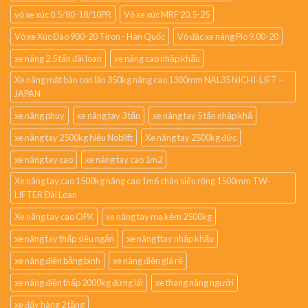
vỏ xe xúc 0.5/80-18/10PR
Vỏ xe xúc MRF 20.5-25
Vỏ xe Xúc Đào 900-20 Tiron - Hàn Quốc
Vỏ đặc xe nâng Pio 9.00-20
xe nâng 2.5 tấn đài loan
xe nâng cao nhập khẩu
Xe nâng mặt bàn con lăn 350kg nâng cao 1300mm NAL35 NICHI-LIFT –
JAPAN
xe nâng phuy
xe nâng tay 3 tấn
xe nâng tay 5 tấn nhập khẩ
xe nâng tay 2500kg hiệu Noblift
Xe nâng tay 2500kg đức
xe nâng tay cao
xe nâng tay cao 1m2
Xe nâng tay cao 1500kg nâng cao 1m6 chân siêu rộng 1500mm TW-
LIFTER Đài Loan
Xe nâng tay cao OPK
xe nâng tay mạ kẽm 2500kg
xe nâng tay thấp siêu ngắn
xe nâng ttay nhập khẩu
xe nâng điện bằng bình
xe nâng điện giá rẻ
xe nâng điện thấp 2000kg đứng lái
xe thang nâng người
xe đẩy hàng 2 tầng