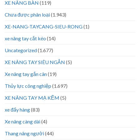
XE NÂNG BÀN
(119)
Chưa được phân loại
(1.943)
XE-NANG-TAYCANG-SIEU-RONG
(1)
xe nâng tay cắt kéo
(14)
Uncategorized
(1.677)
XE NÂNG TAY SIÊU NGẮN
(5)
Xe nâng tay gắn cân
(19)
Thủy lực công nghiệp
(1.697)
XE NÂNG TAY MẠ KẼM
(5)
xe đẩy hàng
(83)
Xe nâng càng dài
(4)
Thang nâng người
(44)