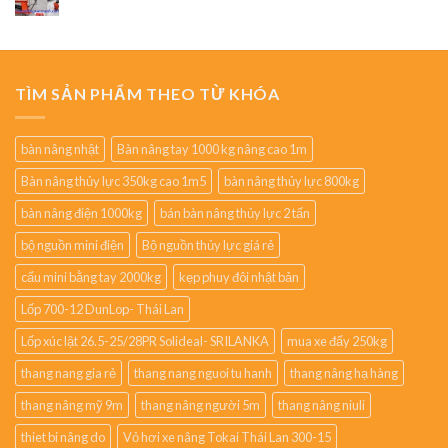
TÌM SẢN PHẨM THEO TỪ KHÓA
bàn nâng nhật
Bàn nâng tay 1000 kg nâng cao 1m
Bàn nâng thủy lực 350kg cao 1m5
bàn nâng thủy lực 800kg
bàn nâng điện 1000kg
bán bàn nâng thủy lực 2 tấn
bộ nguồn mini điện
Bộ nguồn thủy lực giá rẻ
cẩu mini bằng tay 2000kg
kẹp phuy đôi nhật bản
Lốp 700-12 DunLop- Thái Lan
Lốp xúc lật 26.5-25/28PR Solideal- SRILANKA
mua xe đẩy 250kg
thang nang gia rẻ
thang nang nguoi tu hanh
thang nâng hạ hàng
thang nâng mỹ 9m
thang nâng người 5m
thang nâng niuli
thiet bi nâng do
Vỏ hơi xe nâng Tokai Thái Lan 300-15