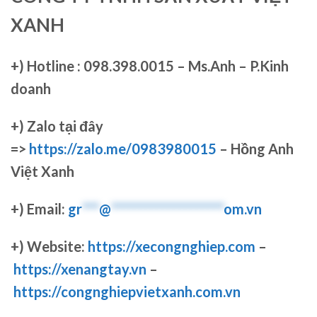
XANH
+)
Hotline : 098.398.0015 – Ms.Anh – P.Kinh
doanh
+)
Zalo tại đây
=>
https://zalo.me/0983980015
– Hồng Anh
Việt Xanh
+) Email:
gr
***
@
********************
om.vn
+) Website:
https://xecongnghiep.com
–
https://xenangtay.vn
–
https://congnghiepvietxanh.com.vn