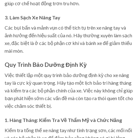
giúp cơ chế hoạt động trơn tru hơn.
3. Làm Sạch Xe Nâng Tay
Các bụi bẩn và mảnh vụn có thể tích tụ trên xe nâng tay và
ảnh hưởng đến hiệu suất của nó. Hãy thường xuyên làm sạch
xe, đặc biệt là ở các bộ phận cơ khí và bánh xe để giảm thiểu
mài mòn.
Quy Trình Bảo Dưỡng Định Kỳ
Việc thiết lập một quy trình bảo dưỡng định kỳ cho xe nâng
tay là cực kỳ quan trọng. Hãy tạo một lịch bảo trì hàng tháng
và kiểm tra các bộ phận chính của xe. Việc này không chỉ giúp
bạn phát hiện sớm các vấn đề mà còn tạo ra thói quen tốt cho
việc chăm sóc thiết bị.
1. Hàng Tháng: Kiểm Tra Về Thẩm Mỹ và Chức Năng
Kiểm tra tổng thể xe nâng tay như tình trạng sơn, các mối nối
và các bộ phận lò xo để đảm bảo rằng không có gì bị lỏng