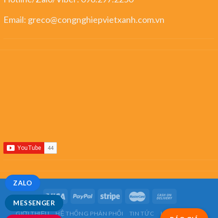
Email:
greco@congnghiepvietxanh.com.vn
ZALO
MESSENGER
GIỚI THIỆU
HỆ THỐNG PHÂN PHỐI
TIN TỨC
LIÊN HỆ
FAQ