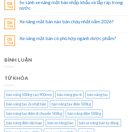
So sánh xe nâng mặt bàn nhập khẩu và lắp ráp trong
06
Th8
nước
Xe nâng mặt bàn nào bán chạy nhất năm 2026?
06
Th8
Xe nâng mặt bàn có phù hợp ngành dược phẩm?
05
Th8
BÌNH LUẬN
TỪ KHÓA
bàn nâng 500kg cao 900mm
bàn nâng gía rẻ
bàn nâng tay
bàn nâng tay 2x nhật bản
bàn nâng tay điện 500kg
bàn nâng tay điện di chuyển 500kg
bàn nâng điện 500kg
bàn nâng điện đài loan
bán xe nâng bàn
bán xe nâng bán tự động.