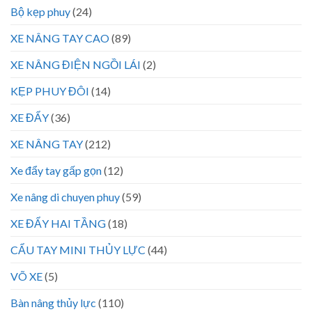
Bộ kẹp phuy
(24)
XE NÂNG TAY CAO
(89)
XE NÂNG ĐIỆN NGỒI LÁI
(2)
KẸP PHUY ĐÔI
(14)
XE ĐẨY
(36)
XE NÂNG TAY
(212)
Xe đẩy tay gấp gọn
(12)
Xe nâng di chuyen phuy
(59)
XE ĐẨY HAI TẦNG
(18)
CẨU TAY MINI THỦY LỰC
(44)
VÕ XE
(5)
Bàn nâng thủy lực
(110)