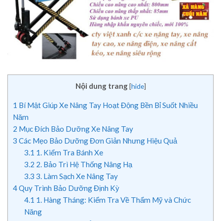
Nội dung trang
[
hide
]
1
Bí Mật Giúp Xe Nâng Tay Hoạt Động Bền Bỉ Suốt Nhiều
Năm
2
Mục Đích Bảo Dưỡng Xe Nâng Tay
3
Các Mẹo Bảo Dưỡng Đơn Giản Nhưng Hiệu Quả
3.1
1. Kiểm Tra Bánh Xe
3.2
2. Bảo Trì Hệ Thống Nâng Hạ
3.3
3. Làm Sạch Xe Nâng Tay
4
Quy Trình Bảo Dưỡng Định Kỳ
4.1
1. Hàng Tháng: Kiểm Tra Về Thẩm Mỹ và Chức
Năng