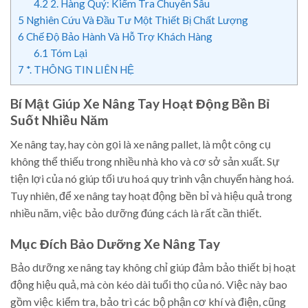
4.2
2. Hàng Quý: Kiểm Tra Chuyên Sâu
5
Nghiên Cứu Và Đầu Tư Một Thiết Bị Chất Lượng
6
Chế Độ Bảo Hành Và Hỗ Trợ Khách Hàng
6.1
Tóm Lại
7
*. THÔNG TIN LIÊN HỆ
Bí Mật Giúp Xe Nâng Tay Hoạt Động Bền Bỉ
Suốt Nhiều Năm
Xe nâng tay, hay còn gọi là xe nâng pallet, là một công cụ
không thể thiếu trong nhiều nhà kho và cơ sở sản xuất. Sự
tiện lợi của nó giúp tối ưu hoá quy trình vận chuyển hàng hoá.
Tuy nhiên, để xe nâng tay hoạt động bền bỉ và hiệu quả trong
nhiều năm, việc bảo dưỡng đúng cách là rất cần thiết.
Mục Đích Bảo Dưỡng Xe Nâng Tay
Bảo dưỡng xe nâng tay không chỉ giúp đảm bảo thiết bị hoạt
động hiệu quả, mà còn kéo dài tuổi thọ của nó. Việc này bao
gồm việc kiểm tra, bảo trì các bộ phận cơ khí và điện, cũng