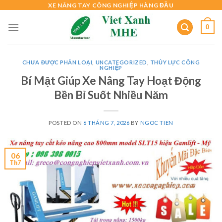
Skip
XE NÂNG TAY CÔNG NGHIỆP HÀNG ĐẦU
to
0
content
CHƯA ĐƯỢC PHÂN LOẠI
,
UNCATEGORIZED
,
THỦY LỰC CÔNG
NGHIỆP
Bí Mật Giúp Xe Nâng Tay Hoạt Động
Bền Bỉ Suốt Nhiều Năm
POSTED ON
6 THÁNG 7, 2026
BY
NGOC TIEN
06
Th7