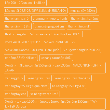
Lốp 700-12 DunLop- Thái Lan
Lốp xúc lật 26.5-25/28PR Solideal- SRILANKA
mua xe đẩy 250kg
thang nang gia rẻ
thang nang nguoi tu hanh
thang nâng hạ hàng
thang nâng mỹ 9m
thang nâng người 5m
thang nâng niuli
thiet bi nâng do
Vỏ hơi xe nâng Tokai Thái Lan 300-15
vỏ xe xúc 0.5/80-18/10PR
Vỏ xe xúc MRF 20.5-25
Vỏ xe Xúc Đào 900-20 Tiron - Hàn Quốc
Vỏ đặc xe nâng Pio 9.00-20
xe nâng 2.5 tấn đài loan
xe nâng cao nhập khẩu
Xe nâng mặt bàn con lăn 350kg nâng cao 1300mm NAL35 NICHI-LIFT –
JAPAN
xe nâng phuy
xe nâng tay 3 tấn
xe nâng tay 5 tấn nhập khẩ
xe nâng tay 2500kg hiệu Noblift
Xe nâng tay 2500kg đức
xe nâng tay cao
xe nâng tay cao 1m2
Xe nâng tay cao 1500kg nâng cao 1m6 chân siêu rộng 1500mm TW-
LIFTER Đài Loan