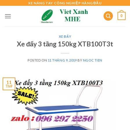
Skip
XE NÂNG TAY CÔNG NGHIỆP HÀNG ĐẦU
to
0
content
XE ĐẨY
Xe đẩy 3 tầng 150kg XTB100T3t
POSTED ON
11 THÁNG 9, 2019
BY
NGOC TIEN
11
Th9