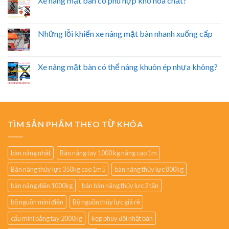
Xe nâng mặt bàn có phù hợp kho hóa chất?
Những lỗi khiến xe nâng mặt bàn nhanh xuống cấp
Xe nâng mặt bàn có thể nâng khuôn ép nhựa không?
TÌM SẢN PHẨM THEO TỪ KHÓA
bàn nâng nhật
Bàn nâng tay 1000 kg nâng cao 1m
Bàn nâng thủy lực 350kg cao 1m5
bàn nâng thủy lực 800kg
bàn nâng điện 1000kg
bán bàn nâng thủy lực 2 tấn
bộ nguồn mini điện
Bộ nguồn thủy lực giá rẻ
cẩu mini bằng tay 2000kg
kẹp phuy đôi nhật bản