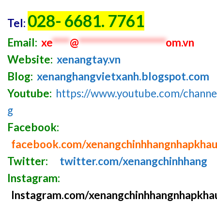
028- 6681. 7761
Tel:
Email:
xe
****
@
********************
om.vn
Website:
xenangtay.vn
Blog:
xenanghangvietxanh.blogspot.com
Youtube:
https://www.youtube.com/chan
g
Facebook:
facebook.com/xenangchinhhangnhapkha
Twitter:
twitter.com/xenangchinhhang
Instagram:
Instagram.com/xenangchinhhangnhapkha