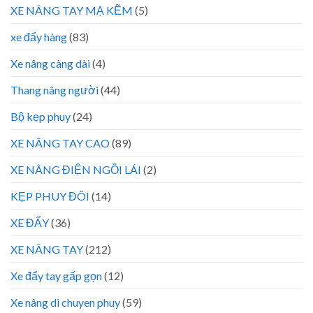
XE NÂNG TAY MẠ KẼM
(5)
xe đẩy hàng
(83)
Xe nâng càng dài
(4)
Thang nâng người
(44)
Bộ kẹp phuy
(24)
XE NÂNG TAY CAO
(89)
XE NÂNG ĐIỆN NGỒI LÁI
(2)
KẸP PHUY ĐÔI
(14)
XE ĐẨY
(36)
XE NÂNG TAY
(212)
Xe đẩy tay gấp gọn
(12)
Xe nâng di chuyen phuy
(59)