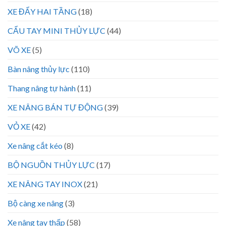
XE ĐẨY HAI TẦNG
(18)
CẨU TAY MINI THỦY LỰC
(44)
VÕ XE
(5)
Bàn nâng thủy lực
(110)
Thang nâng tự hành
(11)
XE NÂNG BÁN TỰ ĐỘNG
(39)
VỎ XE
(42)
Xe nâng cắt kéo
(8)
BỘ NGUỒN THỦY LỰC
(17)
XE NÂNG TAY INOX
(21)
Bộ càng xe nâng
(3)
Xe nâng tay thấp
(58)