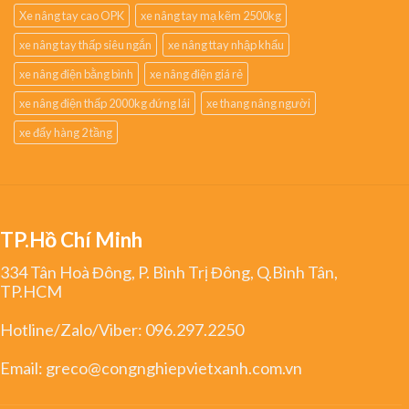
Xe nâng tay cao OPK
xe nâng tay mạ kẽm 2500kg
xe nâng tay thấp siêu ngắn
xe nâng ttay nhập khẩu
xe nâng điện bằng bình
xe nâng điện giá rẻ
xe nâng điện thấp 2000kg đứng lái
xe thang nâng người
xe đẩy hàng 2 tầng
TP.Hồ Chí Minh
334 Tân Hoà Đông, P. Bình Trị Đông, Q.Bình Tân,
TP.HCM
Hotline/Zalo/Viber:
096.297.2250
Email:
greco@congnghiepvietxanh.com.vn