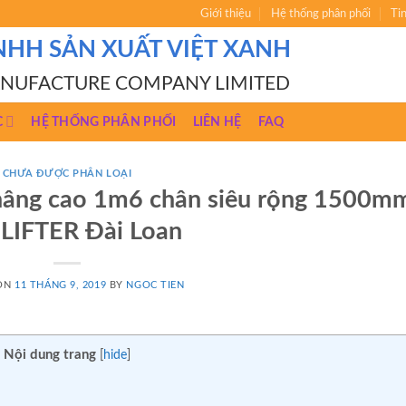
Giới thiệu
Hệ thống phân phối
Ti
NHH SẢN XUẤT VIỆT XANH
ANUFACTURE COMPANY LIMITED
C
HỆ THỐNG PHÂN PHỐI
LIÊN HỆ
FAQ
CHƯA ĐƯỢC PHÂN LOẠI
 nâng cao 1m6 chân siêu rộng 1500m
LIFTER Đài Loan
 ON
11 THÁNG 9, 2019
BY
NGOC TIEN
Nội dung trang
[
hide
]