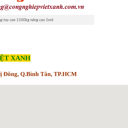
ng tay cao 1500kg nâng cao 1m6
IỆT XANH
Trị Đông, Q.Bình Tân, TP.HCM