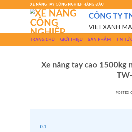
Skip
XE NÂNG TAY CÔNG NGHIỆP HÀNG ĐẦU
to
CÔNG TY T
content
VIET XANH M
TRANG CHỦ
GIỚI THIỆU
SẢN PHẨM
TIN TỨ
Xe nâng tay cao 1500kg
TW-
POSTED
0.1