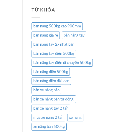
TỪ KHÓA
bàn nâng 500kg cao 900mm
bàn nâng gía rẻ
bàn nâng tay
bàn nâng tay 2x nhật bản
bàn nâng tay điện 500kg
bàn nâng tay điện di chuyển 500kg
bàn nâng điện 500kg
bàn nâng điện đài loan
bán xe nâng bàn
bán xe nâng bán tự động.
bán xe nâng tay 2 tấn
mua xe nâng 2 tấn
xe nâng
xe nâng bàn 500kg