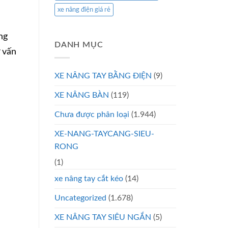
xe nâng điện giá rẻ
ng
DANH MỤC
 vấn
XE NÂNG TAY BẰNG ĐIỆN
(9)
XE NÂNG BÀN
(119)
Chưa được phân loại
(1.944)
XE-NANG-TAYCANG-SIEU-
RONG
(1)
xe nâng tay cắt kéo
(14)
Uncategorized
(1.678)
XE NÂNG TAY SIÊU NGẮN
(5)