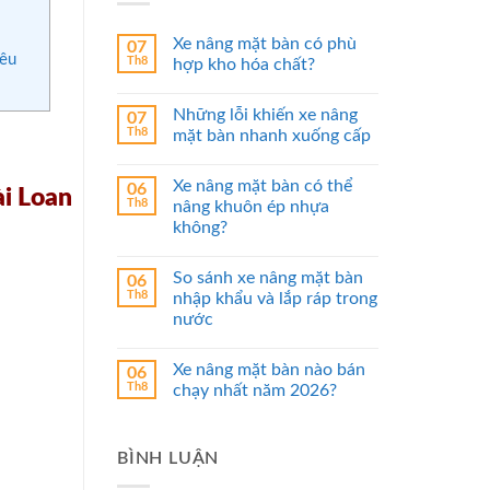
Xe nâng mặt bàn có phù
07
iêu
Th8
hợp kho hóa chất?
Những lỗi khiến xe nâng
07
Th8
mặt bàn nhanh xuống cấp
Xe nâng mặt bàn có thể
06
i Loan
Th8
nâng khuôn ép nhựa
không?
So sánh xe nâng mặt bàn
06
Th8
nhập khẩu và lắp ráp trong
nước
Xe nâng mặt bàn nào bán
06
Th8
chạy nhất năm 2026?
BÌNH LUẬN