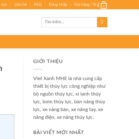
n tức
Liên hệ
FAQ
Đăng nhập
Giỏ hàng /
0
₫
0
Tìm
kiếm:
GIỚI THIỆU
m
Viet Xanh MHE là nhà cung cấp
thiết bị thủy lực công nghiệp như
bộ nguồn thủy lực, xi lanh thủy
lực, bơm thủy lực, bàn nâng thủy
lực, xe nâng bàn, xe nâng tay, xe
nâng điện, xe nâng thủy lực.
BÀI VIẾT MỚI NHẤT