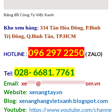
Bảng đồ Công Ty Việt Xanh
Kho xem hàng:
334 Tân Hòa Đông, P.Bình
Trị Đông, Q.Bình Tân, TP.HCM
096 297 2250
HOTLINE :
( ZALO)
028- 6681. 7761
Tel:
Email:
xe
****
@
********************
om.vn
Website:
xenangtay.vn
Blog:
xenanghangvietxanh.blogspot.com
Youtube:
https://www.youtube.com/chan