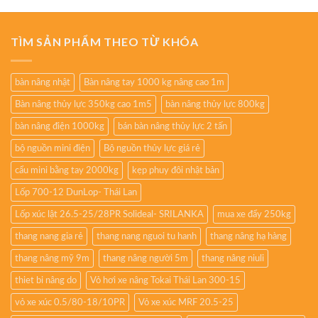
TÌM SẢN PHẨM THEO TỪ KHÓA
bàn nâng nhật
Bàn nâng tay 1000 kg nâng cao 1m
Bàn nâng thủy lực 350kg cao 1m5
bàn nâng thủy lực 800kg
bàn nâng điện 1000kg
bán bàn nâng thủy lực 2 tấn
bộ nguồn mini điện
Bộ nguồn thủy lực giá rẻ
cẩu mini bằng tay 2000kg
kẹp phuy đôi nhật bản
Lốp 700-12 DunLop- Thái Lan
Lốp xúc lật 26.5-25/28PR Solideal- SRILANKA
mua xe đẩy 250kg
thang nang gia rẻ
thang nang nguoi tu hanh
thang nâng hạ hàng
thang nâng mỹ 9m
thang nâng người 5m
thang nâng niuli
thiet bi nâng do
Vỏ hơi xe nâng Tokai Thái Lan 300-15
vỏ xe xúc 0.5/80-18/10PR
Vỏ xe xúc MRF 20.5-25