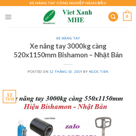
XE NÂNG TAY CÔNG NGHIỆP HÀNG ĐẦU
Skip
to
0
content
XE NÂNG TAY
Xe nâng tay 3000kg càng
520x1150mm Bishamon – Nhật Bản
POSTED ON
12 THÁNG 10, 2019
BY
NGOC TIEN
12
Th10