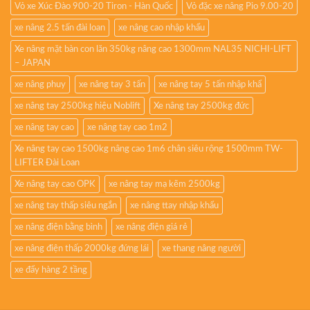
Vỏ xe Xúc Đào 900-20 Tiron - Hàn Quốc
Vỏ đặc xe nâng Pio 9.00-20
xe nâng 2.5 tấn đài loan
xe nâng cao nhập khẩu
Xe nâng mặt bàn con lăn 350kg nâng cao 1300mm NAL35 NICHI-LIFT
– JAPAN
xe nâng phuy
xe nâng tay 3 tấn
xe nâng tay 5 tấn nhập khẩ
xe nâng tay 2500kg hiệu Noblift
Xe nâng tay 2500kg đức
xe nâng tay cao
xe nâng tay cao 1m2
Xe nâng tay cao 1500kg nâng cao 1m6 chân siêu rộng 1500mm TW-
LIFTER Đài Loan
Xe nâng tay cao OPK
xe nâng tay mạ kẽm 2500kg
xe nâng tay thấp siêu ngắn
xe nâng ttay nhập khẩu
xe nâng điện bằng bình
xe nâng điện giá rẻ
xe nâng điện thấp 2000kg đứng lái
xe thang nâng người
xe đẩy hàng 2 tầng