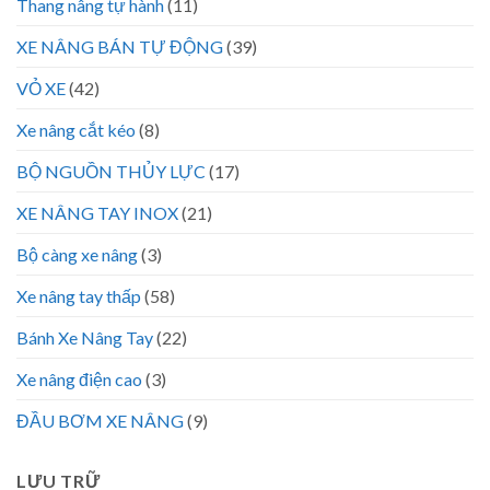
Thang nâng tự hành
(11)
XE NÂNG BÁN TỰ ĐỘNG
(39)
VỎ XE
(42)
Xe nâng cắt kéo
(8)
BỘ NGUỒN THỦY LỰC
(17)
XE NÂNG TAY INOX
(21)
Bộ càng xe nâng
(3)
Xe nâng tay thấp
(58)
Bánh Xe Nâng Tay
(22)
Xe nâng điện cao
(3)
ĐẦU BƠM XE NÂNG
(9)
LƯU TRỮ