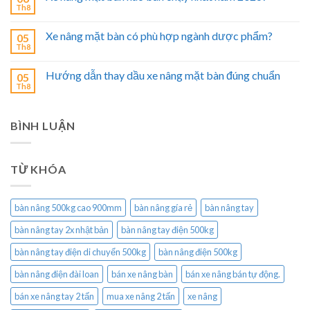
Th8
Xe nâng mặt bàn có phù hợp ngành dược phẩm?
05
Th8
Hướng dẫn thay dầu xe nâng mặt bàn đúng chuẩn
05
Th8
BÌNH LUẬN
TỪ KHÓA
bàn nâng 500kg cao 900mm
bàn nâng gía rẻ
bàn nâng tay
bàn nâng tay 2x nhật bản
bàn nâng tay điện 500kg
bàn nâng tay điện di chuyển 500kg
bàn nâng điện 500kg
bàn nâng điện đài loan
bán xe nâng bàn
bán xe nâng bán tự động.
bán xe nâng tay 2 tấn
mua xe nâng 2 tấn
xe nâng