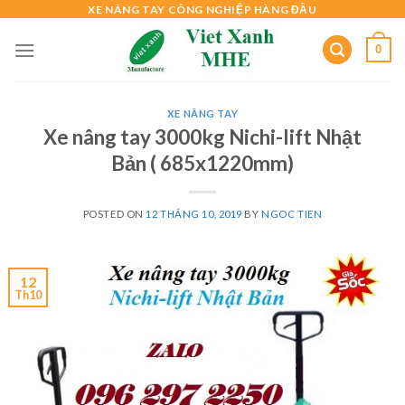
Skip
XE NÂNG TAY CÔNG NGHIỆP HÀNG ĐẦU
to
0
content
XE NÂNG TAY
Xe nâng tay 3000kg Nichi-lift Nhật
Bản ( 685x1220mm)
POSTED ON
12 THÁNG 10, 2019
BY
NGOC TIEN
12
Th10