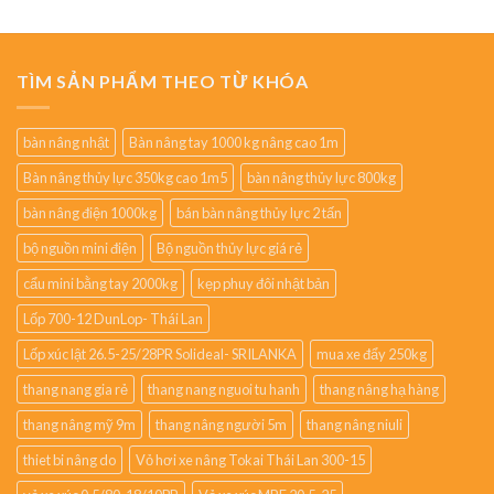
TÌM SẢN PHẨM THEO TỪ KHÓA
bàn nâng nhật
Bàn nâng tay 1000 kg nâng cao 1m
Bàn nâng thủy lực 350kg cao 1m5
bàn nâng thủy lực 800kg
bàn nâng điện 1000kg
bán bàn nâng thủy lực 2 tấn
bộ nguồn mini điện
Bộ nguồn thủy lực giá rẻ
cẩu mini bằng tay 2000kg
kẹp phuy đôi nhật bản
Lốp 700-12 DunLop- Thái Lan
Lốp xúc lật 26.5-25/28PR Solideal- SRILANKA
mua xe đẩy 250kg
thang nang gia rẻ
thang nang nguoi tu hanh
thang nâng hạ hàng
thang nâng mỹ 9m
thang nâng người 5m
thang nâng niuli
thiet bi nâng do
Vỏ hơi xe nâng Tokai Thái Lan 300-15