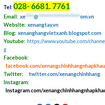
028- 6681. 7761
Tel:
Email:
xe
****
@
********************
om.vn
Website:
xenangtay.vn
Blog:
xenanghangvietxanh.blogspot.com
Youtube:
https://www.youtube.com/chan
g
Facebook:
facebook.com/xenangchinhhangnhapkha
Twitter:
twitter.com/xenangchinhhang
Instagram:
Instagram.com/xenangchinhhangnhapkha