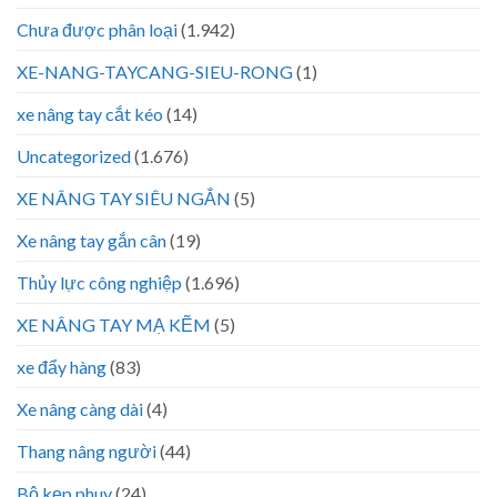
Chưa được phân loại
(1.942)
XE-NANG-TAYCANG-SIEU-RONG
(1)
xe nâng tay cắt kéo
(14)
Uncategorized
(1.676)
XE NÂNG TAY SIÊU NGẮN
(5)
Xe nâng tay gắn cân
(19)
Thủy lực công nghiệp
(1.696)
XE NÂNG TAY MẠ KẼM
(5)
xe đẩy hàng
(83)
Xe nâng càng dài
(4)
Thang nâng người
(44)
Bộ kẹp phuy
(24)