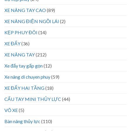
XE NÂNG TAY CAO
(89)
XE NÂNG ĐIỆN NGỒI LÁI
(2)
KẸP PHUY ĐÔI
(14)
XE ĐẨY
(36)
XE NÂNG TAY
(212)
Xe đẩy tay gấp gọn
(12)
Xe nâng di chuyen phuy
(59)
XE ĐẨY HAI TẦNG
(18)
CẨU TAY MINI THỦY LỰC
(44)
VÕ XE
(5)
Bàn nâng thủy lực
(110)