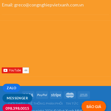
Email:
greco@congnghiepvietxanh.com.vn
ZALO
MESSENGER
GIỚI THIỆU
HỆ THỐNG PHÂN PHỐI
TIN TỨC
LIÊN HỆ
FAQ
BÁO GIÁ
098.398.0015
Copyright 2026 ©
Viet Xanh MHE