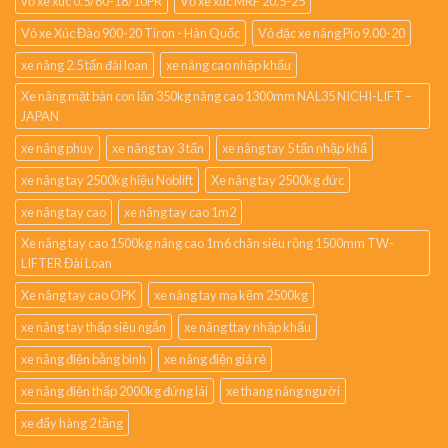
vỏ xe xúc 0.5/80-18/10PR
Vỏ xe xúc MRF 20.5-25
Vỏ xe Xúc Đào 900-20 Tiron - Hàn Quốc
Vỏ đặc xe nâng Pio 9.00-20
xe nâng 2.5 tấn đài loan
xe nâng cao nhập khẩu
Xe nâng mặt bàn con lăn 350kg nâng cao 1300mm NAL35 NICHI-LIFT –
JAPAN
xe nâng phuy
xe nâng tay 3 tấn
xe nâng tay 5 tấn nhập khẩ
xe nâng tay 2500kg hiệu Noblift
Xe nâng tay 2500kg đức
xe nâng tay cao
xe nâng tay cao 1m2
Xe nâng tay cao 1500kg nâng cao 1m6 chân siêu rộng 1500mm TW-
LIFTER Đài Loan
Xe nâng tay cao OPK
xe nâng tay mạ kẽm 2500kg
xe nâng tay thấp siêu ngắn
xe nâng ttay nhập khẩu
xe nâng điện bằng bình
xe nâng điện giá rẻ
xe nâng điện thấp 2000kg đứng lái
xe thang nâng người
xe đẩy hàng 2 tầng