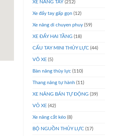
XE NÂNG TAY
(212)
Xe đẩy tay gấp gọn
(12)
Xe nâng di chuyen phuy
(59)
XE ĐẨY HAI TẦNG
(18)
CẨU TAY MINI THỦY LỰC
(44)
VÕ XE
(5)
Bàn nâng thủy lực
(110)
Thang nâng tự hành
(11)
XE NÂNG BÁN TỰ ĐỘNG
(39)
VỎ XE
(42)
Xe nâng cắt kéo
(8)
BỘ NGUỒN THỦY LỰC
(17)