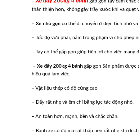
Xe đẩy 200kg 4 bánh
–
gấp gọn tay cầm chắc c
thân thiện hơn, không gây trầy xước khi va quẹt 
–
Xe nhỏ gọn
có thể di chuyển ở diện tích nhỏ và 
– Tốc độ vừa phải, nằm trong phạm vi cho phép n
– Tay có thể gấp gọn giúp tiện lợi cho việc mang đi
–
Xe đẩy 200kg 4 bánh
gấp gọn Sản phẩm được sản
hiệu quả làm việc.
– Vật liệu thép có độ cứng cao.
– Đẩy rất nhẹ và êm chỉ bằng lực tác động nhỏ.
– An toàn hơn, mạnh, bền và chắc chắn.
– Bánh xe có độ ma sát thấp nên rất nhẹ khi di c