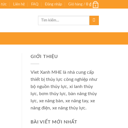
n tức
Liên hệ
FAQ
Đăng nhập
Giỏ hàng /
0
₫
0
Tìm
kiếm:
GIỚI THIỆU
Viet Xanh MHE là nhà cung cấp
thiết bị thủy lực công nghiệp như
bộ nguồn thủy lực, xi lanh thủy
lực, bơm thủy lực, bàn nâng thủy
lực, xe nâng bàn, xe nâng tay, xe
nâng điện, xe nâng thủy lực.
BÀI VIẾT MỚI NHẤT