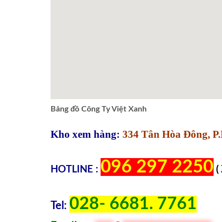
Bảng đồ Công Ty Việt Xanh
Kho xem hàng:
334 Tân Hòa Đông, P.
096 297 2250
HOTLINE :
(
028- 6681. 7761
Tel: