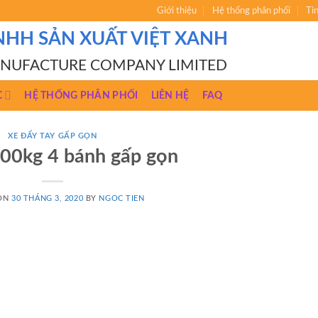
Giới thiệu
Hệ thống phân phối
Ti
NHH SẢN XUẤT VIỆT XANH
ANUFACTURE COMPANY LIMITED
C
HỆ THỐNG PHÂN PHỐI
LIÊN HỆ
FAQ
XE ĐẨY TAY GẤP GỌN
200kg 4 bánh gấp gọn
 ON
30 THÁNG 3, 2020
BY
NGOC TIEN