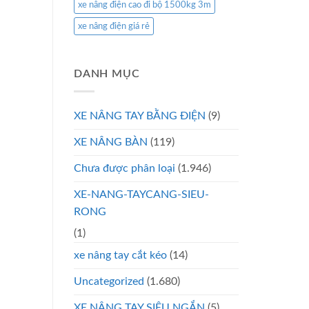
xe nâng điện cao đi bộ 1500kg 3m
xe nâng điện giá rẻ
DANH MỤC
XE NÂNG TAY BẰNG ĐIỆN
(9)
XE NÂNG BÀN
(119)
Chưa được phân loại
(1.946)
XE-NANG-TAYCANG-SIEU-
RONG
(1)
xe nâng tay cắt kéo
(14)
Uncategorized
(1.680)
XE NÂNG TAY SIÊU NGẮN
(5)