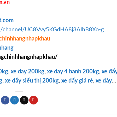
m.vn
t.com
om/channel/UC8Vvy5KGdHA8j3AIhB8Xo-g
chinhhangnhapkhau
hhang
gchinhhangnhapkhau/
0kg
,
xe day 200kg
,
xe day 4 banh 200kg
,
xe đẩ
g
,
xe đẩy siểu thị 200kg
,
xe đẩy giá rẻ
,
xe đây
…