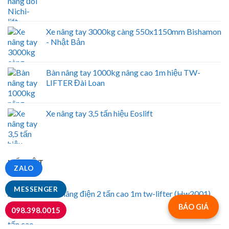
Xe nâng tay 3000kg càng 550x1150mm Bishamon
- Nhật Bản
Bàn nâng tay 1000kg nâng cao 1m hiệu TW-
LIFTER Đài Loan
Xe nâng tay 3,5 tấn hiệu Eoslift
NỔI BẬT
ZALO
MESSENGER
Bàn nâng điện 2 tấn cao 1m tw-lifter (Hw2001)
BÁO GIÁ
098.398.0015