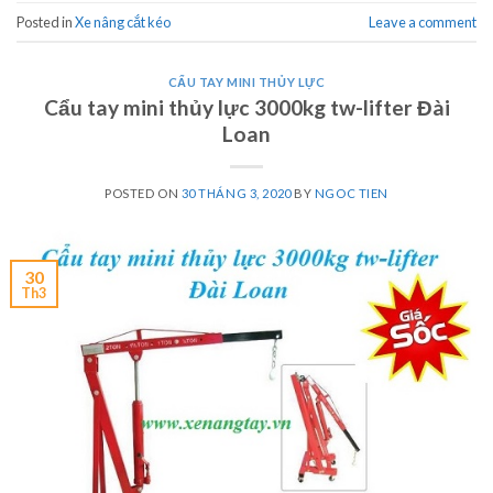
Posted in
Xe nâng cắt kéo
Leave a comment
CẨU TAY MINI THỦY LỰC
Cẩu tay mini thủy lực 3000kg tw-lifter Đài
Loan
POSTED ON
30 THÁNG 3, 2020
BY
NGOC TIEN
30
Th3