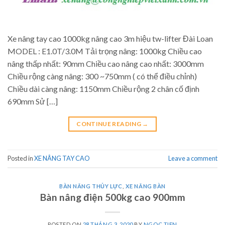
Xe nâng tay cao 1000kg nâng cao 3m hiệu tw-lifter Đài Loan
MODEL : E1.0T/3.0M Tải trọng nâng: 1000kg Chiều cao
nâng thấp nhất: 90mm Chiều cao nâng cao nhất: 3000mm
Chiều rộng càng nâng: 300 ~750mm ( có thể điều chỉnh)
Chiều dài càng nâng: 1150mm Chiều rộng 2 chân cố định
690mm Sử […]
CONTINUE READING
→
Posted in
XE NÂNG TAY CAO
Leave a comment
BÀN NÂNG THỦY LỰC
,
XE NÂNG BÀN
Bàn nâng điện 500kg cao 900mm
POSTED ON
28 THÁNG 3, 2020
BY
NGOC TIEN