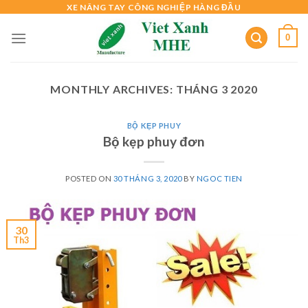
Skip
XE NÂNG TAY CÔNG NGHIỆP HÀNG ĐẦU
to
0
content
MONTHLY ARCHIVES:
THÁNG 3 2020
BỘ KẸP PHUY
Bộ kẹp phuy đơn
POSTED ON
30 THÁNG 3, 2020
BY
NGOC TIEN
30
Th3