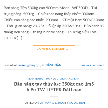
Bàn nâng điện 500kg cao 900mm Model: WP500D – Tải
trọng nâng: 500kg – Chiều cao nâng thấp nhất: 300mm –
Chiều cao nâng cao nhất: 900mm – KT mặt bàn: 500x810mm
– Thời gian nâng: 20-25s – Điện áp 220V/50hz – Bảo hành 12
tháng ben nâng, 3 tháng bình xe nâng – Thương hiệu TW-
LIFTER […]
CONTINUE READING
→
Posted in
Bàn nâng thủy lực
,
XE NÂNG BÀN
Leave a comment
BÀN NÂNG THỦY LỰC
,
XE NÂNG BÀN
Bàn nâng tay thủy lực 350kg cao 1m5
hiệu TW-LIFTER Đài Loan
POSTED ON
28 THÁNG 3, 2020
BY
NGOC TIEN