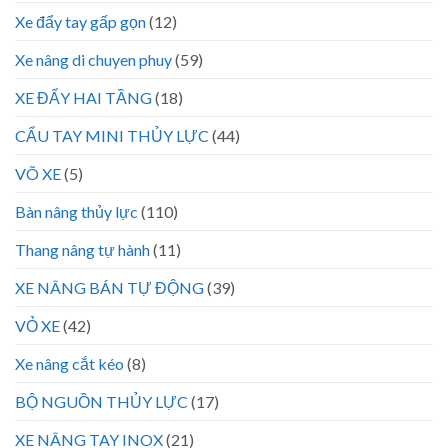
Xe đẩy tay gấp gọn
(12)
Xe nâng di chuyen phuy
(59)
XE ĐẨY HAI TẦNG
(18)
CẨU TAY MINI THỦY LỰC
(44)
VÕ XE
(5)
Bàn nâng thủy lực
(110)
Thang nâng tự hành
(11)
XE NÂNG BÁN TỰ ĐỘNG
(39)
VỎ XE
(42)
Xe nâng cắt kéo
(8)
BỘ NGUỒN THỦY LỰC
(17)
XE NÂNG TAY INOX
(21)