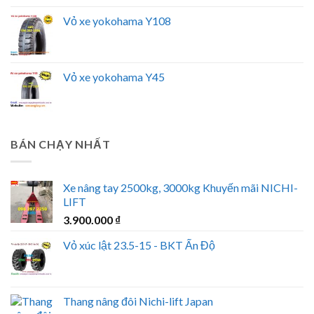
Vỏ xe yokohama Y108
Vỏ xe yokohama Y45
BÁN CHẠY NHẤT
Xe nâng tay 2500kg, 3000kg Khuyến mãi NICHI-
LIFT
3.900.000
₫
Vỏ xúc lật 23.5-15 - BKT Ấn Độ
Thang nâng đôi Nichi-lift Japan