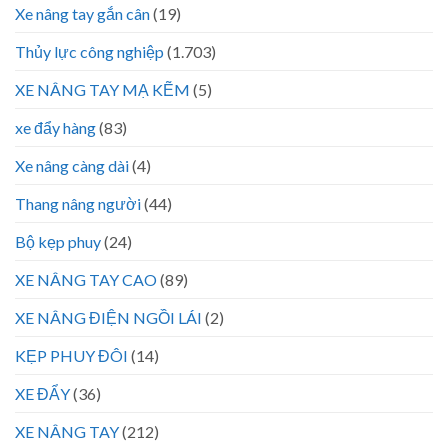
Xe nâng tay gắn cân
(19)
Thủy lực công nghiệp
(1.703)
XE NÂNG TAY MẠ KẼM
(5)
xe đẩy hàng
(83)
Xe nâng càng dài
(4)
Thang nâng người
(44)
Bộ kẹp phuy
(24)
XE NÂNG TAY CAO
(89)
XE NÂNG ĐIỆN NGỒI LÁI
(2)
KẸP PHUY ĐÔI
(14)
XE ĐẨY
(36)
XE NÂNG TAY
(212)