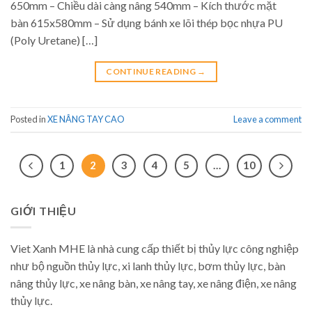
650mm – Chiều dài càng nâng 540mm – Kích thước mặt
bàn 615x580mm – Sử dụng bánh xe lõi thép bọc nhựa PU
(Poly Uretane) […]
CONTINUE READING
→
Posted in
XE NÂNG TAY CAO
Leave a comment
1
2
3
4
5
…
10
GIỚI THIỆU
Viet Xanh MHE là nhà cung cấp thiết bị thủy lực công nghiệp
như bộ nguồn thủy lực, xi lanh thủy lực, bơm thủy lực, bàn
nâng thủy lực, xe nâng bàn, xe nâng tay, xe nâng điện, xe nâng
thủy lực.