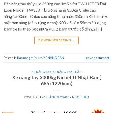
Bàn nâng tay thủy lực 350kg cao 1m5 hiệu TW-LIFTER Đài
Loan Model: TW350 Tải trọng nâng 350kg Chiều cao
nâng 1500mm Chiều cao nâng thấp nhất 350mm Kích thước
mặt bàn nâng (dài x rộng x cao): 900 x 510 x 55mm Sử dụng
bánh xe lõi thép bọc nhựa PU, 2 bánh trước cố định, 2 […]
CONTINUE READING
→
Posted in
Bàn nâng thủy lực
,
XE NÂNG BÀN
Leave a comment
XE NÂNG TAY
,
XE NÂNG TAY THẤP
Xe nâng tay 3000kg Nichi-lift Nhật Bản (
685x1220mm)
POSTED ON
27 THÁNG 3, 2020
BY
NGOC TIEN