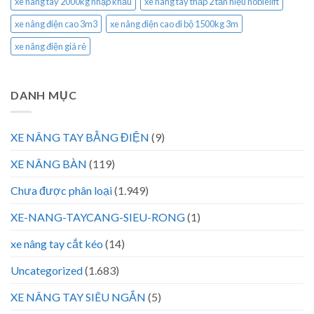
xe nâng tay 2000kg nhập khẩu
xe nâng tay thấp 2 tấn hiệu noblelift
xe nâng điện cao 3m3
xe nâng điện cao đi bộ 1500kg 3m
xe nâng điện giá rẻ
DANH MỤC
XE NÂNG TAY BẰNG ĐIỆN
(9)
XE NÂNG BÀN
(119)
Chưa được phân loại
(1.949)
XE-NANG-TAYCANG-SIEU-RONG
(1)
xe nâng tay cắt kéo
(14)
Uncategorized
(1.683)
XE NÂNG TAY SIÊU NGẮN
(5)