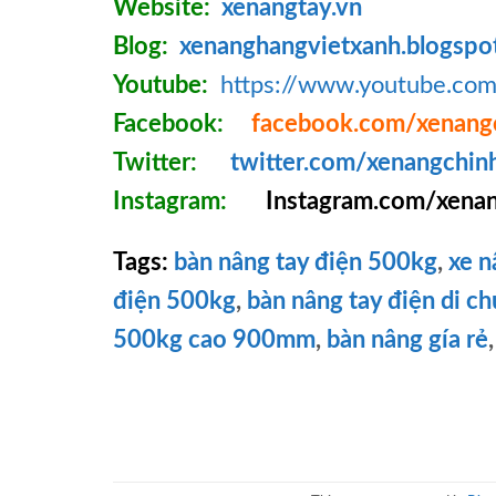
Website:
xenangtay.vn
Blog:
xenanghangvietxanh.blogspo
Youtube:
https://www.youtube.c
Facebook:
facebook.com/xenang
Twitter:
twitter.com/xenangchin
Instagram:
Instagram.com/xenan
Tags:
bàn nâng tay điện 500kg
,
xe n
điện 500kg
,
bàn nâng tay điện di c
500kg cao 900mm
,
bàn nâng gía rẻ