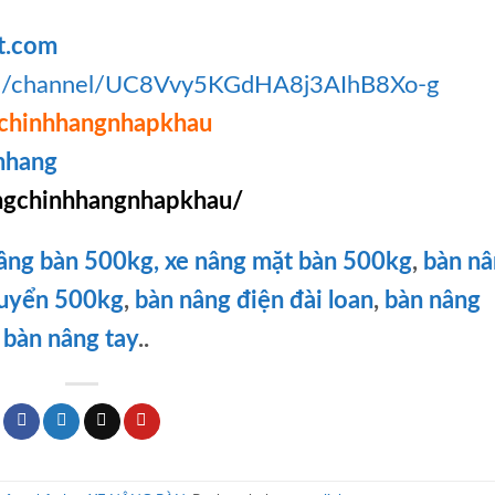
t.com
om/channel/UC8Vvy5KGdHA8j3AIhB8Xo-g
chinhhangnhapkhau
hhang
gchinhhangnhapkhau/
âng bàn 500kg,
xe nâng mặt bàn 500kg
,
bàn n
huyển 500kg
,
bàn nâng điện đài loan
,
bàn nâng
,
bàn nâng tay
..