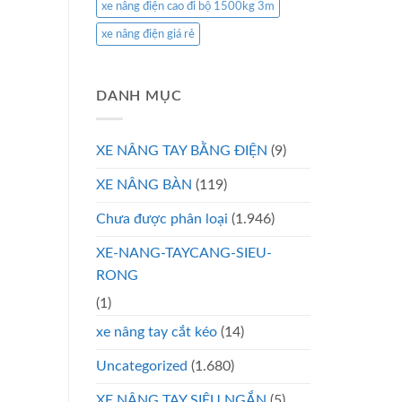
xe nâng điện cao đi bộ 1500kg 3m
xe nâng điện giá rẻ
DANH MỤC
XE NÂNG TAY BẰNG ĐIỆN
(9)
XE NÂNG BÀN
(119)
Chưa được phân loại
(1.946)
XE-NANG-TAYCANG-SIEU-
RONG
(1)
xe nâng tay cắt kéo
(14)
Uncategorized
(1.680)
XE NÂNG TAY SIÊU NGẮN
(5)