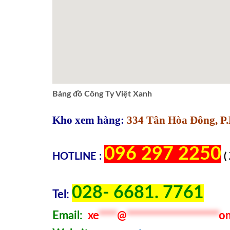
Bảng đồ Công Ty Việt Xanh
Kho xem hàng:
334 Tân Hòa Đông, P.
096 297 2250
HOTLINE :
(
028- 6681. 7761
Tel:
Email:
xe
****
@
********************
o