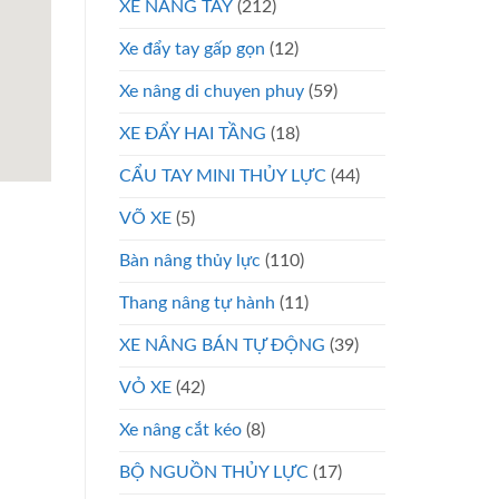
XE NÂNG TAY
(212)
Xe đẩy tay gấp gọn
(12)
Xe nâng di chuyen phuy
(59)
XE ĐẨY HAI TẦNG
(18)
CẨU TAY MINI THỦY LỰC
(44)
VÕ XE
(5)
Bàn nâng thủy lực
(110)
Thang nâng tự hành
(11)
XE NÂNG BÁN TỰ ĐỘNG
(39)
VỎ XE
(42)
Xe nâng cắt kéo
(8)
BỘ NGUỒN THỦY LỰC
(17)