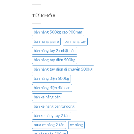
TỪ KHÓA
bàn nâng 500kg cao 900mm
bàn nâng gía rẻ
bàn nâng tay
bàn nâng tay 2x nhật bản
bàn nâng tay điện 500kg
bàn nâng tay điện di chuyển 500kg
bàn nâng điện 500kg
bàn nâng điện đài loan
bán xe nâng bàn
bán xe nâng bán tự động.
bán xe nâng tay 2 tấn
mua xe nâng 2 tấn
xe nâng