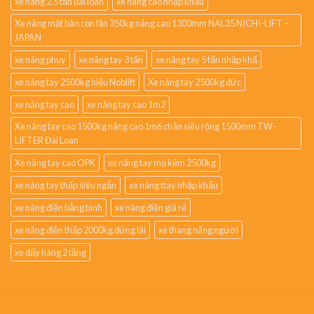
xe nâng 2.5 tấn đài loan
xe nâng cao nhập khẩu
Xe nâng mặt bàn con lăn 350kg nâng cao 1300mm NAL35 NICHI-LIFT –
JAPAN
xe nâng phuy
xe nâng tay 3 tấn
xe nâng tay 5 tấn nhập khẩ
xe nâng tay 2500kg hiệu Noblift
Xe nâng tay 2500kg đức
xe nâng tay cao
xe nâng tay cao 1m2
Xe nâng tay cao 1500kg nâng cao 1m6 chân siêu rộng 1500mm TW-
LIFTER Đài Loan
Xe nâng tay cao OPK
xe nâng tay mạ kẽm 2500kg
xe nâng tay thấp siêu ngắn
xe nâng ttay nhập khẩu
xe nâng điện bằng bình
xe nâng điện giá rẻ
xe nâng điện thấp 2000kg đứng lái
xe thang nâng người
xe đẩy hàng 2 tầng