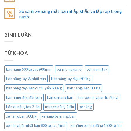
So sánh xe nâng mặt bàn nhập khẩu và lắp ráp trong
06
Th8
nước
BÌNH LUẬN
TỪ KHÓA
bàn nâng 500kg cao 900mm
bàn nâng gía rẻ
bàn nâng tay
bàn nâng tay 2x nhật bản
bàn nâng tay điện 500kg
bàn nâng tay điện di chuyển 500kg
bàn nâng điện 500kg
bàn nâng điện đài loan
bán xe nâng bàn
bán xe nâng bán tự động.
bán xe nâng tay 2 tấn
mua xe nâng 2 tấn
xe nâng
xe nâng bàn 500kg
xe nâng bàn nhật bản
xe nâng bàn nhật bản 800kg cao 1m5
xe nâng bán tự động 1500kg 3m