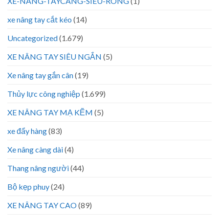
XE-NANG-TAYCANG-SIEU-RONG
(1)
xe nâng tay cắt kéo
(14)
Uncategorized
(1.679)
XE NÂNG TAY SIÊU NGẮN
(5)
Xe nâng tay gắn cân
(19)
Thủy lực công nghiệp
(1.699)
XE NÂNG TAY MẠ KẼM
(5)
xe đẩy hàng
(83)
Xe nâng càng dài
(4)
Thang nâng người
(44)
Bộ kẹp phuy
(24)
XE NÂNG TAY CAO
(89)