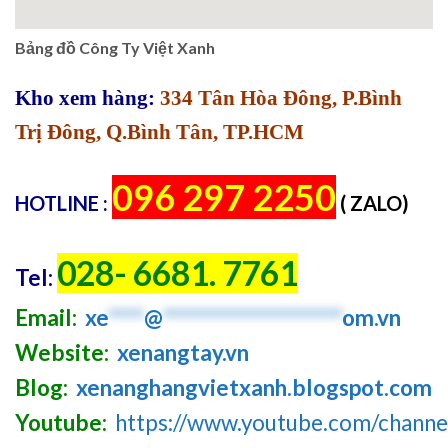
Bảng đồ Công Ty Việt Xanh
Kho xem hàng:
334 Tân Hòa Đông, P.Bình
Trị Đông, Q.Bình Tân, TP.HCM
096 297 2250
HOTLINE :
( ZALO)
028- 6681. 7761
Tel:
Email:
xe
****
@
********************
om.vn
Website:
xenangtay.vn
Blog:
xenanghangvietxanh.blogspot.com
Youtube:
https://www.youtube.com/chan