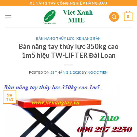
Skip
XE NÂNG TAY CÔNG NGHIỆP HÀNG ĐẦU
to
0
content
BÀN NÂNG THỦY LỰC
,
XE NÂNG BÀN
Bàn nâng tay thủy lực 350kg cao
1m5 hiệu TW-LIFTER Đài Loan
POSTED ON
28 THÁNG 3, 2020
BY
NGOC TIEN
28
Th3