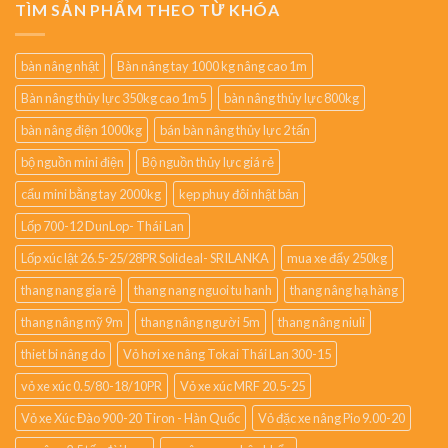
TÌM SẢN PHẨM THEO TỪ KHÓA
bàn nâng nhật
Bàn nâng tay 1000 kg nâng cao 1m
Bàn nâng thủy lực 350kg cao 1m5
bàn nâng thủy lực 800kg
bàn nâng điện 1000kg
bán bàn nâng thủy lực 2 tấn
bộ nguồn mini điện
Bộ nguồn thủy lực giá rẻ
cẩu mini bằng tay 2000kg
kẹp phuy đôi nhật bản
Lốp 700-12 DunLop- Thái Lan
Lốp xúc lật 26.5-25/28PR Solideal- SRILANKA
mua xe đẩy 250kg
thang nang gia rẻ
thang nang nguoi tu hanh
thang nâng hạ hàng
thang nâng mỹ 9m
thang nâng người 5m
thang nâng niuli
thiet bi nâng do
Vỏ hơi xe nâng Tokai Thái Lan 300-15
vỏ xe xúc 0.5/80-18/10PR
Vỏ xe xúc MRF 20.5-25
Vỏ xe Xúc Đào 900-20 Tiron - Hàn Quốc
Vỏ đặc xe nâng Pio 9.00-20