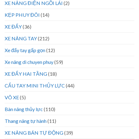
XE NÂNG ĐIỆN NGỒI LÁI
(2)
KẸP PHUY ĐÔI
(14)
XE ĐẨY
(36)
XE NÂNG TAY
(212)
Xe đẩy tay gấp gọn
(12)
Xe nâng di chuyen phuy
(59)
XE ĐẨY HAI TẦNG
(18)
CẨU TAY MINI THỦY LỰC
(44)
VÕ XE
(5)
Bàn nâng thủy lực
(110)
Thang nâng tự hành
(11)
XE NÂNG BÁN TỰ ĐỘNG
(39)