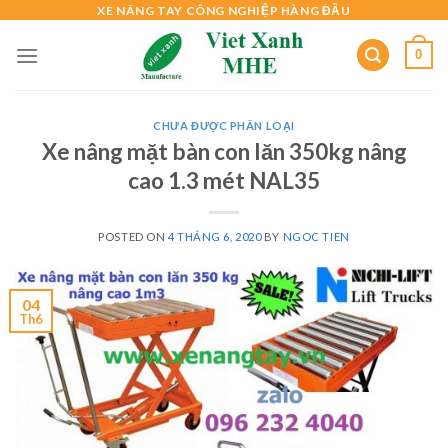
Skip
XE NÂNG TAY CÔNG NGHIỆP HÀNG ĐẦU
to
0
content
CHƯA ĐƯỢC PHÂN LOẠI
Xe nâng mặt bàn con lăn 350kg nâng
cao 1.3 mét NAL35
POSTED ON
4 THÁNG 6, 2020
BY
NGOC TIEN
04
Th6