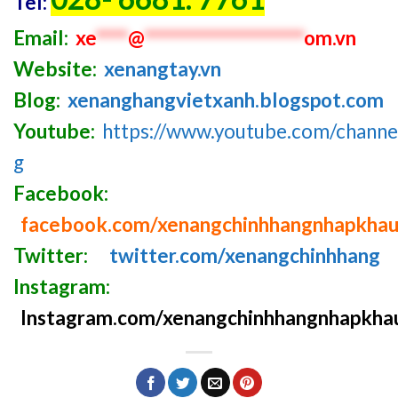
Tel:
Email:
xe
****
@
********************
om.vn
Website:
xenangtay.vn
Blog:
xenanghangvietxanh.blogspot.com
Youtube:
https://www.youtube.com/chan
g
Facebook:
facebook.com/xenangchinhhangnhapkha
Twitter:
twitter.com/xenangchinhhang
Instagram:
Instagram.com/xenangchinhhangnhapkha