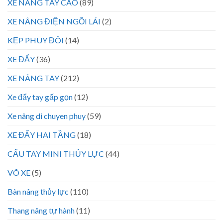
XE NÂNG TAY CAO
(89)
XE NÂNG ĐIỆN NGỒI LÁI
(2)
KẸP PHUY ĐÔI
(14)
XE ĐẨY
(36)
XE NÂNG TAY
(212)
Xe đẩy tay gấp gọn
(12)
Xe nâng di chuyen phuy
(59)
XE ĐẨY HAI TẦNG
(18)
CẨU TAY MINI THỦY LỰC
(44)
VÕ XE
(5)
Bàn nâng thủy lực
(110)
Thang nâng tự hành
(11)