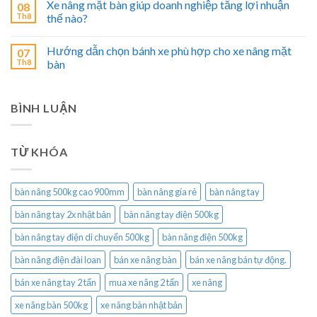
Xe nâng mặt bàn giúp doanh nghiệp tăng lợi nhuận
08
Th8
thế nào?
Hướng dẫn chọn bánh xe phù hợp cho xe nâng mặt
07
Th8
bàn
BÌNH LUẬN
TỪ KHÓA
bàn nâng 500kg cao 900mm
bàn nâng gía rẻ
bàn nâng tay
bàn nâng tay 2x nhật bản
bàn nâng tay điện 500kg
bàn nâng tay điện di chuyển 500kg
bàn nâng điện 500kg
bàn nâng điện đài loan
bán xe nâng bàn
bán xe nâng bán tự động.
bán xe nâng tay 2 tấn
mua xe nâng 2 tấn
xe nâng
xe nâng bàn 500kg
xe nâng bàn nhật bản