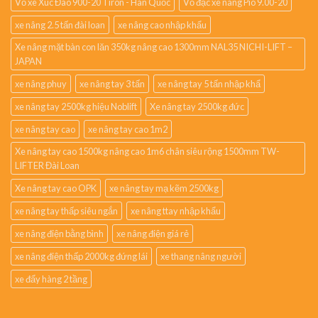
Vỏ xe Xúc Đào 900-20 Tiron - Hàn Quốc
Vỏ đặc xe nâng Pio 9.00-20
xe nâng 2.5 tấn đài loan
xe nâng cao nhập khẩu
Xe nâng mặt bàn con lăn 350kg nâng cao 1300mm NAL35 NICHI-LIFT –
JAPAN
xe nâng phuy
xe nâng tay 3 tấn
xe nâng tay 5 tấn nhập khẩ
xe nâng tay 2500kg hiệu Noblift
Xe nâng tay 2500kg đức
xe nâng tay cao
xe nâng tay cao 1m2
Xe nâng tay cao 1500kg nâng cao 1m6 chân siêu rộng 1500mm TW-
LIFTER Đài Loan
Xe nâng tay cao OPK
xe nâng tay mạ kẽm 2500kg
xe nâng tay thấp siêu ngắn
xe nâng ttay nhập khẩu
xe nâng điện bằng bình
xe nâng điện giá rẻ
xe nâng điện thấp 2000kg đứng lái
xe thang nâng người
xe đẩy hàng 2 tầng