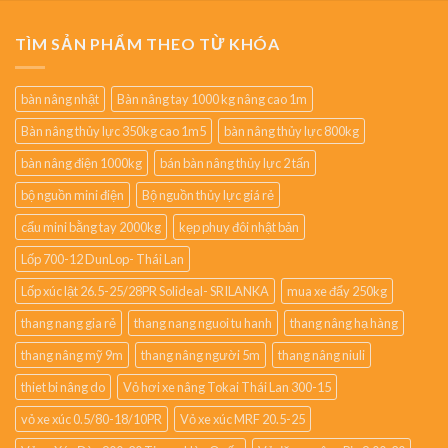
TÌM SẢN PHẨM THEO TỪ KHÓA
bàn nâng nhật
Bàn nâng tay 1000 kg nâng cao 1m
Bàn nâng thủy lực 350kg cao 1m5
bàn nâng thủy lực 800kg
bàn nâng điện 1000kg
bán bàn nâng thủy lực 2 tấn
bộ nguồn mini điện
Bộ nguồn thủy lực giá rẻ
cẩu mini bằng tay 2000kg
kẹp phuy đôi nhật bản
Lốp 700-12 DunLop- Thái Lan
Lốp xúc lật 26.5-25/28PR Solideal- SRILANKA
mua xe đẩy 250kg
thang nang gia rẻ
thang nang nguoi tu hanh
thang nâng hạ hàng
thang nâng mỹ 9m
thang nâng người 5m
thang nâng niuli
thiet bi nâng do
Vỏ hơi xe nâng Tokai Thái Lan 300-15
vỏ xe xúc 0.5/80-18/10PR
Vỏ xe xúc MRF 20.5-25